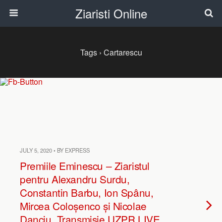
Ziaristi Online
Tags › Cartarescu
JULY 5, 2020 • BY EXPRESS
Premiile Eminescu – Ziaristul
pentru Alexandru Surdu,
Constantin Barbu, Ion Spânu,
Mircea Coloșenco și Nicolae
Danciu. Transmisie UZPR LIVE