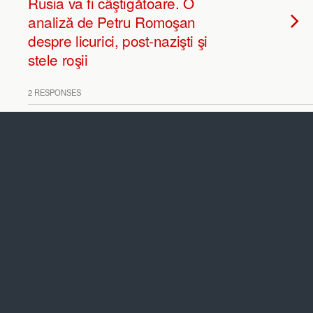
Rusia va fi câştigătoare. O
analiză de Petru Romoşan
despre licurici, post-nazişti şi
stele roşii
2 RESPONSES
OCTOBER 12, 2014 • BY EXPRESS
Hei rup Andrei Şerban.
Amestec de “fuck you” şi
experiment studenţesc în “Omul
cel bun din Seciuan” al
comunistului Bertolt Brecht
3 RESPONSES
JULY 7, 2014 • BY EXPRESS
Ce citeşte Interlopul ? Pleşu,