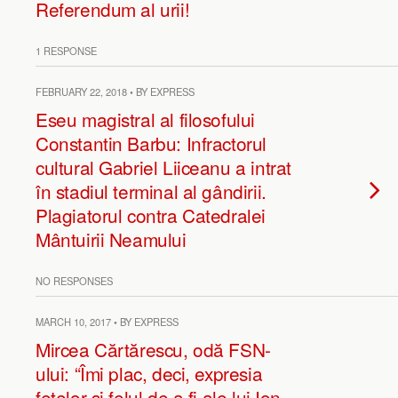
Referendum al urii!
1 RESPONSE
FEBRUARY 22, 2018 • BY EXPRESS
Eseu magistral al filosofului
Constantin Barbu: Infractorul
cultural Gabriel Liiceanu a intrat
în stadiul terminal al gândirii.
Plagiatorul contra Catedralei
Mântuirii Neamului
NO RESPONSES
MARCH 10, 2017 • BY EXPRESS
Mircea Cărtărescu, odă FSN-
ului: “Îmi plac, deci, expresia
feţelor şi felul de a fi ale lui Ion