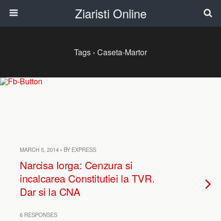
Ziaristi Online
Tags › Caseta-Martor
MARCH 5, 2014 • BY EXPRESS
Narcisa Iorga: Cenzura si
incalcarea Constitutiei la TVR.
Dar si la CNA
6 RESPONSES