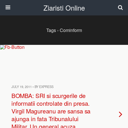
Ziaristi Online
Tags › Cominform
JULY 19, 2011 • BY EXPRESS
BOMBA: SRI si scurgerile de
informatii controlate din presa.
Virgil Magureanu are sansa sa
ajunga in fata Tribunalului
Militar. Un general acuza