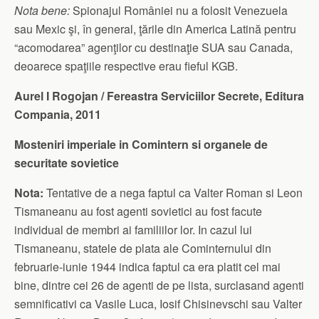
Nota bene:
Spionajul României nu a folosit Venezuela
sau Mexic şi, în general, ţările din America Latină pentru
“acomodarea” agenţilor cu destinaţie SUA sau Canada,
deoarece spaţiile respective erau fieful KGB.
Aurel I Rogojan / Fereastra Serviciilor Secrete, Editura
Compania, 2011
Mosteniri imperiale in Comintern si organele de
securitate sovietice
Nota:
Tentative de a nega faptul ca Valter Roman si Leon
Tismaneanu au fost agenti sovietici au fost facute
individual de membri ai familiilor lor. In cazul lui
Tismaneanu, statele de plata ale Cominternului din
februarie-iunie 1944 indica faptul ca era platit cel mai
bine, dintre cei 26 de agenti de pe lista, surclasand agenti
semnificativi ca Vasile Luca, Iosif Chisinevschi sau Valter