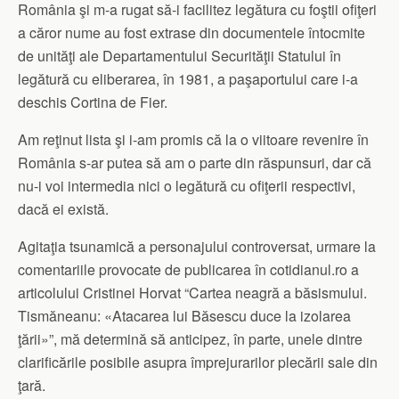
România şi m-a rugat să-i facilitez legătura cu foştii ofiţeri
a căror nume au fost extrase din documentele întocmite
de unităţi ale Departamentului Securităţii Statului în
legătură cu eliberarea, în 1981, a paşaportului care i-a
deschis Cortina de Fier.
Am reţinut lista şi i-am promis că la o viitoare revenire în
România s-ar putea să am o parte din răspunsuri, dar că
nu-i voi intermedia nici o legătură cu ofiţerii respectivi,
dacă ei există.
Agitaţia tsunamică a personajului controversat, urmare la
comentariile provocate de publicarea în cotidianul.ro a
articolului Cristinei Horvat “Cartea neagră a băsismului.
Tismăneanu: «Atacarea lui Băsescu duce la izolarea
ţării»”, mă determină să anticipez, în parte, unele dintre
clarificările posibile asupra împrejurarilor plecării sale din
ţară.