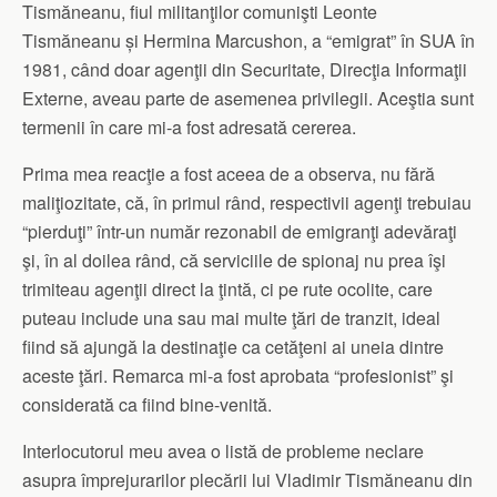
Tismăneanu, fiul militanţilor comunişti Leonte
Tismăneanu și Hermina Marcushon, a “emigrat” în SUA în
1981, când doar agenţii din Securitate, Direcţia Informaţii
Externe, aveau parte de asemenea privilegii. Aceştia sunt
termenii în care mi-a fost adresată cererea.
Prima mea reacţie a fost aceea de a observa, nu fără
maliţiozitate, că, în primul rând, respectivii agenţi trebuiau
“pierduţi” într-un număr rezonabil de emigranţi adevăraţi
şi, în al doilea rând, că serviciile de spionaj nu prea îşi
trimiteau agenţii direct la ţintă, ci pe rute ocolite, care
puteau include una sau mai multe ţări de tranzit, ideal
fiind să ajungă la destinaţie ca cetăţeni ai uneia dintre
aceste ţări. Remarca mi-a fost aprobata “profesionist” şi
considerată ca fiind bine-venită.
Interlocutorul meu avea o listă de probleme neclare
asupra împrejurarilor plecării lui Vladimir Tismăneanu din