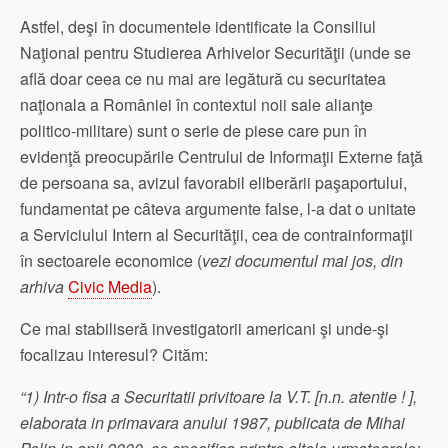
Astfel, deşi în documentele identificate la Consiliul
Naţional pentru Studierea Arhivelor Securităţii (unde se
află doar ceea ce nu mai are legătură cu securitatea
naţionala a României în contextul noii sale alianţe
politico-militare) sunt o serie de piese care pun în
evidenţă preocupările Centrului de Informaţii Externe faţă
de persoana sa, avizul favorabil eliberării paşaportului,
fundamentat pe câteva argumente false, l-a dat o unitate
a Serviciului Intern al Securităţii, cea de contrainformaţii
în sectoarele economice (
vezi documentul mai jos, din
arhiva
Civic Media
).
Ce mai stabiliseră investigatorii americani şi unde-şi
focalizau interesul? Cităm:
“1) Intr-o fisa a Securitatii privitoare la V.T. [n.n. atentie ! ],
elaborata in primavara anului 1987, publicata de Mihai