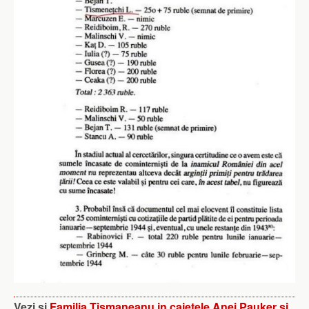
Vezi si
Familia Tismaneanu in caietele Anei Pauker si