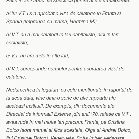
Pelin in anii 2000, se specifica printre altele urmatoarele:
a/ lui V.T. i s-a aprobat o viza de calatorie in Franta si
Spania (impreuna cu mama, Hermina M);
b/ V.T. nu a mai calatorit in tari capitaliste, nici in tari
socialiste;
c/ V.T. nu are rude in alte tari;
d/ V.T. corespunde normelor pentru acordarea vizei de
calatorie.
Nedumerirea in legatura cu cele mentionate in raportul de
la acea data, vine dintr-o serie de alte rapoarte ale
aceleasi institutii. De exemplu, din documente ale
Directiei de Informatii Externe ,din anii ’70, reiese ca V.T .
avea rude in mai multe tari precum: Franta, pe Cristina
Boico (sora mamei si fiica acesteia, Olga si Andrei Boico,
fiul Cristinei Boico), Venezuela, Sofia Imber, verisoara