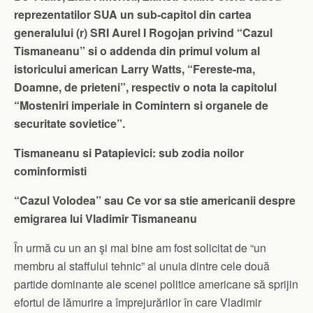
reprezentatilor SUA un sub-capitol din cartea
generalului (r) SRI Aurel I Rogojan privind “Cazul
Tismaneanu” si o addenda din primul volum al
istoricului american Larry Watts, “Fereste-ma,
Doamne, de prieteni”, respectiv o nota la capitolul
“Mosteniri imperiale in Comintern si organele de
securitate sovietice”
.
Tismaneanu si Patapievici: sub zodia noilor
cominformisti
“Cazul Volodea” sau Ce vor sa stie americanii despre
emigrarea lui Vladimir Tismaneanu
În urmă cu un an şi mai bine am fost solicitat de “un
membru al staffului tehnic” al unuia dintre cele două
partide dominante ale scenei politice americane să sprijin
efortul de lămurire a împrejurărilor în care Vladimir