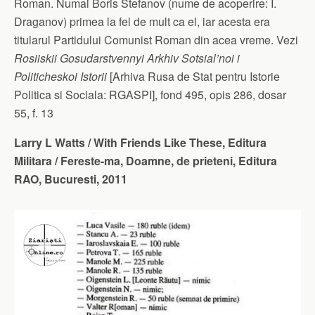
Roman. Numai Boris Stefanov (nume de acoperire: I.
Draganov) primea la fel de mult ca el, iar acesta era
titularul Partidului Comunist Roman din acea vreme. Vezi
Rosiiskii Gosudarstvennyi Arkhiv Sotsial’noi i
Politicheskoi Istorii
[Arhiva Rusa de Stat pentru Istorie
Politica si Sociala: RGASPI], fond 495, opis 286, dosar
55, f. 13
Larry L Watts / With Friends Like These, Editura
Militara / Fereste-ma, Doamne, de prieteni, Editura
RAO, Bucuresti, 2011