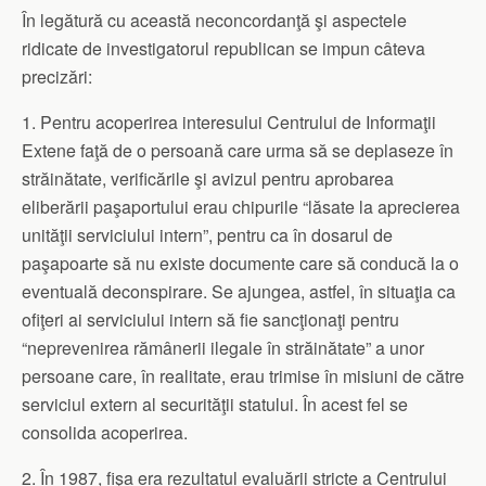
În legătură cu această neconcordanţă şi aspectele
ridicate de investigatorul republican se impun câteva
precizări:
1. Pentru acoperirea interesului Centrului de Informaţii
Extene faţă de o persoană care urma să se deplaseze în
străinătate, verificările şi avizul pentru aprobarea
eliberării paşaportului erau chipurile “lăsate la aprecierea
unităţii serviciului intern”, pentru ca în dosarul de
paşapoarte să nu existe documente care să conducă la o
eventuală deconspirare. Se ajungea, astfel, în situaţia ca
ofiţeri ai serviciului intern să fie sancţionaţi pentru
“neprevenirea rămânerii ilegale în străinătate” a unor
persoane care, în realitate, erau trimise în misiuni de către
serviciul extern al securităţii statului. În acest fel se
consolida acoperirea.
2. În 1987, fişa era rezultatul evaluării stricte a Centrului