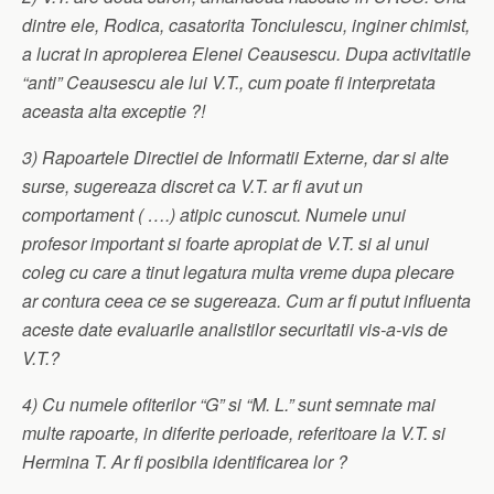
dintre ele, Rodica, casatorita Tonciulescu, inginer chimist,
a lucrat in apropierea Elenei Ceausescu. Dupa activitatile
“anti” Ceausescu ale lui V.T., cum poate fi interpretata
aceasta alta exceptie ?!
3) Rapoartele Directiei de Informatii Externe, dar si alte
surse, sugereaza discret ca V.T. ar fi avut un
comportament ( ….) atipic cunoscut. Numele unui
profesor important si foarte apropiat de V.T. si al unui
coleg cu care a tinut legatura multa vreme dupa plecare
ar contura ceea ce se sugereaza. Cum ar fi putut influenta
aceste date evaluarile analistilor securitatii vis-a-vis de
V.T.?
4) Cu numele ofiterilor “G” si “M. L.” sunt semnate mai
multe rapoarte, in diferite perioade, referitoare la V.T. si
Hermina T. Ar fi posibila identificarea lor ?