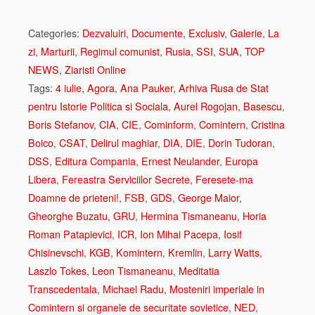
Categories:
Dezvaluiri
,
Documente
,
Exclusiv
,
Galerie
,
La
zi
,
Marturii
,
Regimul comunist
,
Rusia
,
SSI
,
SUA
,
TOP
NEWS
,
Ziaristi Online
Tags:
4 iulie
,
Agora
,
Ana Pauker
,
Arhiva Rusa de Stat
pentru Istorie Politica si Sociala
,
Aurel Rogojan
,
Basescu
,
Boris Stefanov
,
CIA
,
CIE
,
Cominform
,
Comintern
,
Cristina
Boico
,
CSAT
,
Delirul maghiar
,
DIA
,
DIE
,
Dorin Tudoran
,
DSS
,
Editura Compania
,
Ernest Neulander
,
Europa
Libera
,
Fereastra Serviciilor Secrete
,
Feresete-ma
Doamne de prieteni!
,
FSB
,
GDS
,
George Maior
,
Gheorghe Buzatu
,
GRU
,
Hermina Tismaneanu
,
Horia
Roman Patapievici
,
ICR
,
Ion Mihai Pacepa
,
Iosif
Chisinevschi
,
KGB
,
Komintern
,
Kremlin
,
Larry Watts
,
Laszlo Tokes
,
Leon Tismaneanu
,
Meditatia
Transcedentala
,
Michael Radu
,
Mosteniri imperiale in
Comintern si organele de securitate sovietice
,
NED
,