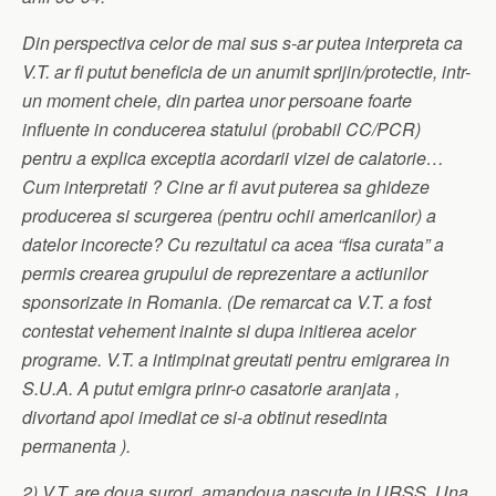
Din perspectiva celor de mai sus s-ar putea interpreta ca
V.T. ar fi putut beneficia de un anumit sprijin/protectie, intr-
un moment cheie, din partea unor persoane foarte
influente in conducerea statului (probabil CC/PCR)
pentru a explica exceptia acordarii vizei de calatorie…
Cum interpretati ? Cine ar fi avut puterea sa ghideze
producerea si scurgerea (pentru ochii americanilor) a
datelor incorecte? Cu rezultatul ca acea “fisa curata” a
permis crearea grupului de reprezentare a actiunilor
sponsorizate in Romania. (De remarcat ca V.T. a fost
contestat vehement inainte si dupa initierea acelor
programe. V.T. a intimpinat greutati pentru emigrarea in
S.U.A. A putut emigra prinr-o casatorie aranjata ,
divortand apoi imediat ce si-a obtinut resedinta
permanenta ).
2) V.T. are doua surori, amandoua nascute in URSS. Una