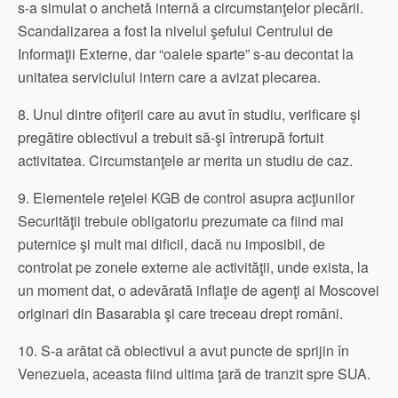
s-a simulat o anchetă internă a circumstanţelor plecării.
Scandalizarea a fost la nivelul şefului Centrului de
Informaţii Externe, dar “oalele sparte” s-au decontat la
unitatea serviciului intern care a avizat plecarea.
8. Unul dintre ofiţerii care au avut în studiu, verificare şi
pregătire obiectivul a trebuit să-şi întrerupă fortuit
activitatea. Circumstanţele ar merita un studiu de caz.
9. Elementele reţelei KGB de control asupra acţiunilor
Securităţii trebuie obligatoriu prezumate ca fiind mai
puternice şi mult mai dificil, dacă nu imposibil, de
controlat pe zonele externe ale activităţii, unde exista, la
un moment dat, o adevărată inflaţie de agenţi ai Moscovei
originari din Basarabia şi care treceau drept români.
10. S-a arătat că obiectivul a avut puncte de sprijin în
Venezuela, aceasta fiind ultima ţară de tranzit spre SUA.