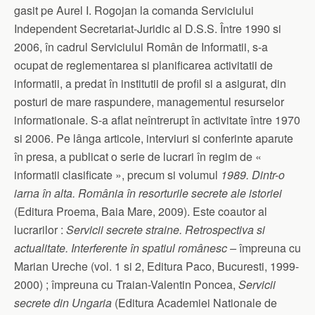
gasit pe Aurel I. Rogojan la comanda Serviciului
Independent Secretariat-Juridic al D.S.S. Între 1990 si
2006, în cadrul Serviciului Român de Informatii, s-a
ocupat de reglementarea si planificarea activitatii de
informatii, a predat în institutii de profil si a asigurat, din
posturi de mare raspundere, managementul resurselor
informationale. S-a aflat neîntrerupt în activitate între 1970
si 2006. Pe lânga articole, interviuri si conferinte aparute
în presa, a publicat o serie de lucrari în regim de «
informatii clasificate », precum si volumul
1989. Dintr-o
iarna în alta. România în resorturile secrete ale istoriei
(Editura Proema, Baia Mare, 2009). Este coautor al
lucrarilor :
Servicii secrete straine. Retrospectiva si
actualitate. Interferente în spatiul românesc –
împreuna cu
Marian Ureche (vol. 1 si 2, Editura Paco, Bucuresti, 1999-
2000) ; împreuna cu Traian-Valentin Poncea,
Servicii
secrete din Ungaria
(Editura Academiei Nationale de