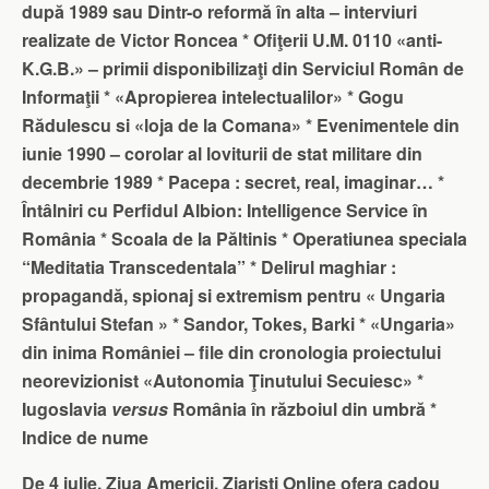
după 1989 sau Dintr-o reformă în alta – interviuri
realizate de Victor Roncea *
Ofiţerii U.M. 0110 «anti-
K.G.B.» – primii disponibilizaţi din Serviciul Român de
Informaţii *
«Apropierea intelectualilor» *
Gogu
Rădulescu si «loja de la Comana» * Evenimentele din
iunie 1990 – corolar al loviturii de stat militare din
decembrie 1989 *
Pacepa : secret, real, imaginar… *
Întâlniri cu Perfidul Albion: Intelligence Service în
România *
Scoala de la Păltinis * Operatiunea speciala
“Meditatia Transcedentala” *
Delirul maghiar :
propagandă, spionaj si extremism pentru « Ungaria
Sfântului Stefan » * Sandor, Tokes, Barki *
«Ungaria»
din inima României – file din cronologia proiectului
neorevizionist «Autonomia Ţinutului Secuiesc» *
Iugoslavia
versus
România în războiul din umbră *
Indice de nume
De 4 iulie, Ziua Americii, Ziaristi Online ofera cadou