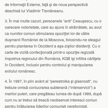
de Informaţii Externe, faţă şi de noua perspectivă
deschisă lui Vladimir Tismăneanu.
3. În mai multe cazuri, persoanele “anti” Ceauşescu, cu o
oarecare notorietate, care au ajuns în străinătate, au avut
ca numitor comun stimularea opoziţiei lor de către
duşmanii României de la Moscova, folosindu-ne steagul
pentru plantarea în Occident a aşa-zişilor disidenţi. Cu o
carte de vizită confecţionată printr-o opoziţie regizată
împotriva regimului din România, KGB îşi infiltra cârtiţele
în Occident, inclusiv pentru controlul şi manipularea
exilului românesc.
4. În 1987, în plin avânt al “perestroika şi glasnosti”, nu
trebuie omisă conlucrarea subterană (“interservicii”) a
marilor puteri, care pregăteau lumea de după 1989, după
cum nu ar trebui să treacă neobservat interesul comun
pentru înlăturarea liderilor comunişti nereformişti.