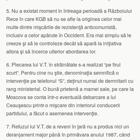
5. Nu a existat moment în întreaga perioadă a Războiului
Rece în care KGB să nu se afle la originea celor mai
multe dintre mişcările de rezistenţă anticomunistă,
inclusiv a celor apărute în Occident. Era mai simplu să le
creeze şi să le controleze decât să apară la iniţiativa
altora şi să încerce ulterior abordarea lor.
6. Plecarea lui V.T. în străinătate s-a realizat “pe firul
scurt”. Pentru cine nu ştie, denominaţia semnifică o
intervenţie pe telefonul “S”, deţinut numai de demnitarii cu
rang ministerial. O bună prietenă a mamei sale, pe care la
Moscova se conta într-o eventuală debarcare a lui
Ceauşescu printr-o mişcare din interiorul conducerii
partidului, a făcut o asemenea intervenţie.
7. Refuzul lui V.T. de a reveni în ţară nu a produs nici un
deranjament major până în primăvara anului 1987, când