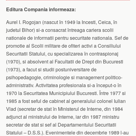
Editura Compania informeaza:
Aurel I. Rogojan (nascut în 1949 la Incesti, Ceica, în
judetul Bihor) si-a consacrat întreaga cariera scolii
nationale de informatii pentru securitate nationala. Sef de
promotie al Scolii militare de ofiteri activi a Consiliului
Securitatii Statului, cu specializarea în contraspionaj
(1970), si absolvent al Facultatii de Drept din Bucuresti
(1973), a facut si studii postuniversitare de
psihopedagogie, criminologie si management politico-
administrativ. Activitatea profesionala si-a început-o în
1970 la Securitatea Municipiului Bucuresti. Între 1977 si
1985 a fost seful de cabinet al generalului colonel Iulian
Vlad (secretar de stat în Ministerul de Interne, din 1984
adjunct al ministrului de Interne, iar din 1987 ministru
secretar de stat si sef al Departamentului Securitatii
Statului – D.S.S.). Evenimentele din decembrie 1989 l-au