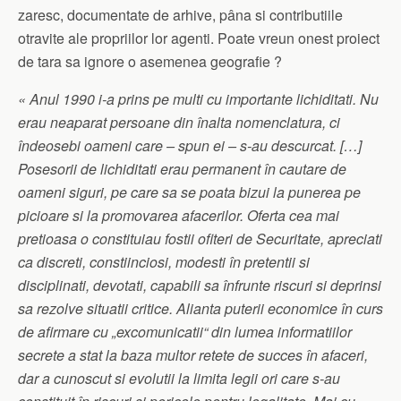
zaresc, documentate de arhive, pâna si contributiile
otravite ale propriilor lor agenti. Poate vreun onest proiect
de tara sa ignore o asemenea geografie ?
« Anul 1990 i-a prins pe multi cu importante lichiditati. Nu
erau neaparat persoane din înalta nomenclatura, ci
îndeosebi oameni care – spun ei – s-au descurcat. […]
Posesorii de lichiditati erau permanent în cautare de
oameni siguri, pe care sa se poata bizui la punerea pe
picioare si la promovarea afacerilor. Oferta cea mai
pretioasa o constituiau fostii ofiteri de Securitate, apreciati
ca discreti, constiinciosi, modesti în pretentii si
disciplinati, devotati, capabili sa înfrunte riscuri si deprinsi
sa rezolve situatii critice. Alianta puterii economice în curs
de afirmare cu „excomunicatii“ din lumea informatiilor
secrete a stat la baza multor retete de succes în afaceri,
dar a cunoscut si evolutii la limita legii ori care s-au