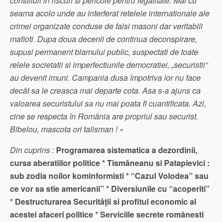
constituit în riscuri si pericole pentru legalitate. Mai cu
seama acolo unde au interferat retelele internationale ale
crimei organizate conduse de falsi masoni dar veritabili
mafioti. Dupa doua decenii de continua deconspirare,
supusi permanent blamului public, suspectati de toate
relele societatii si imperfectiunile democratiei, „securistii“
au devenit imuni. Campania dusa împotriva lor nu face
decât sa le creasca
mai departe cota. Asa s-a ajuns ca
valoarea securistului sa nu mai poata
fi
cuantificata. Azi,
cine se respecta în România are propriul sau securist.
Bibelou, mascota ori talisman ! »
Din cuprins :
Programarea sistematica a dezordinii,
cursa aberatiilor politice *
Tismăneanu si Patapievici :
sub zodia noilor kominformisti
*
“Cazul Volodea” sau
ce vor sa stie americanii” * Diversiunile cu “acoperiti”
* Destructurarea Securităţii si profitul economic al
acestei afaceri politice *
Serviciile secrete românesti