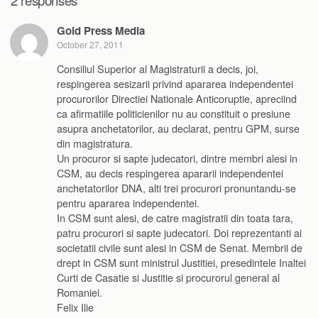
2 responses
Gold Press Media
October 27, 2011
Consiliul Superior al Magistraturii a decis, joi,
respingerea sesizarii privind apararea independentei
procurorilor Directiei Nationale Anticoruptie, apreciind
ca afirmatiile politicienilor nu au constituit o presiune
asupra anchetatorilor, au declarat, pentru GPM, surse
din magistratura.
Un procuror si sapte judecatori, dintre membri alesi in
CSM, au decis respingerea apararii independentei
anchetatorilor DNA, alti trei procurori pronuntandu-se
pentru apararea independentei.
In CSM sunt alesi, de catre magistratii din toata tara,
patru procurori si sapte judecatori. Doi reprezentanti ai
societatii civile sunt alesi in CSM de Senat. Membrii de
drept in CSM sunt ministrul Justitiei, presedintele Inaltei
Curti de Casatie si Justitie si procurorul general al
Romaniei.
Felix Ilie