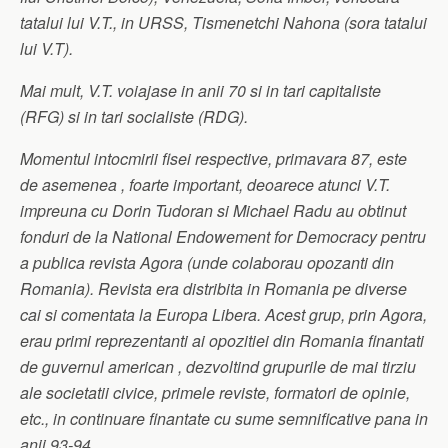
tatalui lui V.T., in URSS, Tismenetchi Nahona (sora tatalui
lui V.T).
Mai mult, V.T. voiajase in anii 70 si in tari capitaliste
(RFG) si in tari socialiste (RDG).
Momentul intocmirii fisei respective, primavara 87, este
de asemenea , foarte important, deoarece atunci V.T.
impreuna cu Dorin Tudoran si Michael Radu au obtinut
fonduri de la National Endowement for Democracy pentru
a publica revista Agora (unde colaborau opozanti din
Romania). Revista era distribita in Romania pe diverse
cai si comentata la Europa Libera. Acest grup, prin Agora,
erau primi reprezentanti ai opozitiei din Romania finantati
de guvernul american , dezvoltind grupurile de mai tirziu
ale societatii civice, primele reviste, formatori de opinie,
etc., in continuare finantate cu sume semnificative pana in
anii 93-94.