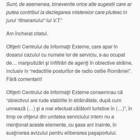
Sunt, de asemenea, binevenite orice alte sugestii care ar
putea contribui la dezlegarea misterelor care plutesc in
jurul “itinerariului” lui V.T.”
Am încheiat citatul.
Ofiţerii Centrului de Informaţii Externe, care apar în
dosarul cazului cu numele lor de serviciu, s-au ocupat
de… marşrutizări şi infiltrări de agenţi în obiective străine,
inclusiv în “redactiile posturilor de radio ostile României”.
Fără comentarii!
Ofiţerii Centrului de Informaţii Externe consemnau că
“obiectivul are rude stabilite în străinătate, după cum
urmează (…) şi a mai efectuat călătorii turistice în (…)”, în
timp ce ofiţerul din unitatea serviciului intern nu a
menţionat aceste elemente, cu şase ani înainte, în
susţinerea avizului pentru eliberarea paşaportului.