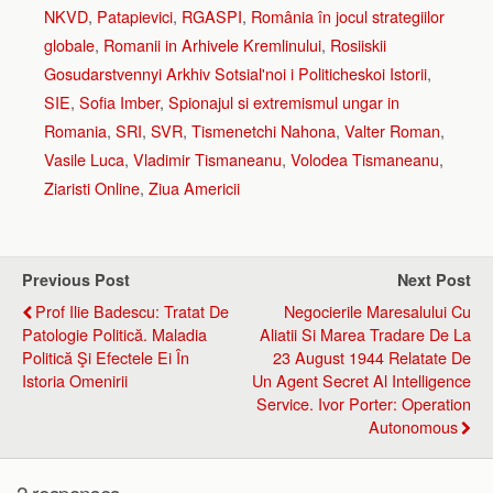
NKVD
,
Patapievici
,
RGASPI
,
România în jocul strategiilor
globale
,
Romanii in Arhivele Kremlinului
,
Rosiiskii
Gosudarstvennyi Arkhiv Sotsial'noi i Politicheskoi Istorii
,
SIE
,
Sofia Imber
,
Spionajul si extremismul ungar in
Romania
,
SRI
,
SVR
,
Tismenetchi Nahona
,
Valter Roman
,
Vasile Luca
,
Vladimir Tismaneanu
,
Volodea Tismaneanu
,
Ziaristi Online
,
Ziua Americii
Previous Post
Next Post
Prof Ilie Badescu: Tratat De
Negocierile Maresalului Cu
Patologie Politică. Maladia
Aliatii Si Marea Tradare De La
Politică Şi Efectele Ei În
23 August 1944 Relatate De
Istoria Omenirii
Un Agent Secret Al Intelligence
Service. Ivor Porter: Operation
Autonomous