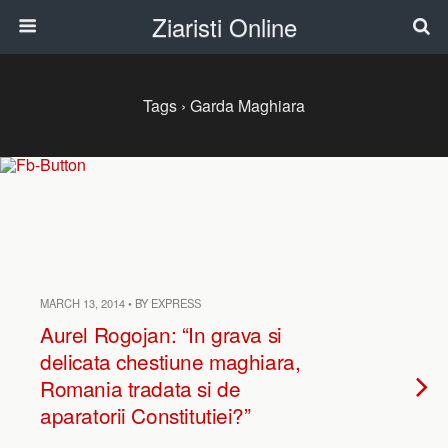
Ziaristi Online
Tags › Garda Maghiara
MARCH 13, 2014 • BY EXPRESS
Aurel Rogojan: “In grava si
delicata chestiune maghiara,
Romania tradata si de
aparatorii Constitutiei?”