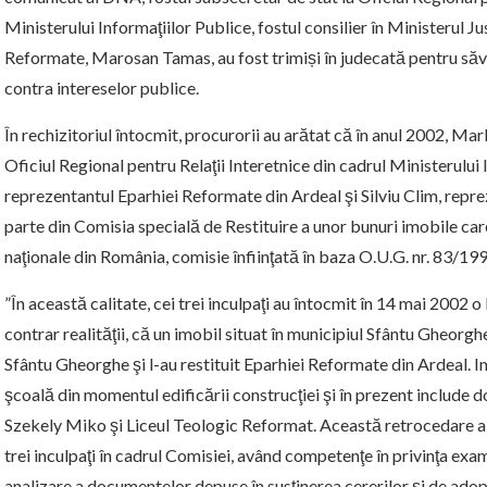
Ministerului Informaţiilor Publice, fostul consilier în Ministerul Jus
Reformate, Marosan Tamas, au fost trimiși în judecată pentru săvâr
contra intereselor publice.
În rechizitoriul întocmit, procurorii au arătat că în anul 2002, Ma
Oficiul Regional pentru Relaţii Interetnice din cadrul Ministerulu
reprezentantul Eparhiei Reformate din Ardeal şi Silviu Clim, reprez
parte din Comisia specială de Restituire a unor bunuri imobile car
naţionale din România, comisie înfiinţată în baza O.U.G. nr. 83/199
”În această calitate, cei trei inculpaţi au întocmit în 14 mai 2002 
contrar realităţii, că un imobil situat în municipiul Sfântu Gheorg
Sfântu Gheorghe şi l-au restituit Eparhiei Reformate din Ardeal. Imo
şcoală din momentul edificării construcţiei şi în prezent include d
Szekely Miko şi Liceul Teologic Reformat. Această retrocedare a fo
trei inculpaţi în cadrul Comisiei, având competenţe în privinţa examin
analizare a documentelor depuse în susţinerea cererilor şi de adop