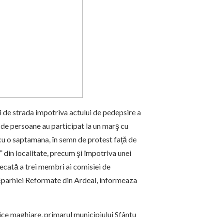
ii de strada impotriva actului de pedepsire a
0 de persoane au participat la un marş cu
 cu o saptamana, în semn de protest faţă de
” din localitate, precum şi împotriva unei
decată a trei membri ai comisiei de
e Eparhiei Reformate din Ardeal, informeaza
orice maghiare, primarul municipiului Sfântu