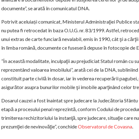
documente”, se arată în comunicatul DNA.
Potrivit aceluiași comunicat, Ministerul Administraţiei Publice sta
nu putea fi retrocedat în baza O.U.G. nr. 83/1999. Astfel, retroce
unui extras de carte funciară nevalabil, emis în 1990, cât şi a cărţ
în limba română, documente ce fuseseră depuse în fotocopie de E
”În această modalitate, inculpaţii au prejudiciat Statul român cu
reprezentând valoarea imobilului”, arată cei de la DNA, subliniin
constituit parte civilă în dosar, iar în vederea recuperării pagubei,
asigurător asupra bunurilor mobile şi imobile aparţinând celor trei
Dosarul cauzei a fost înaintat spre judecare la Judecătoria Sfânt
etapă a procesului penal reprezintă, conform Codului de procedură
trimiterea rechizitoriului la instanţă, spre judecare, situaţie care n
prezumţiei de nevinovăţie”, conchide
Observatorul de Covasna
.