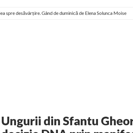
a spre desăvârșire. Gând de duminică de Elena Solunca Moise
l român: “românii sunt slavi, nu latini”. Fostul agent ceaușist de 
4 comments
i-Romania
Eveniment
AUTHOR:
EXPRESS
-
FEBRUARY 1, 2011
Ungurii din Sfantu Gheo