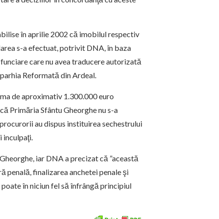
bilise în aprilie 2002 că imobilul respectiv
darea s-a efectuat, potrivit DNA, în baza
ii funciare care nu avea traducere autorizată
parhia Reformată din Ardeal.
 suma de aproximativ 1.300.000 euro
d că Primăria Sfântu Gheorghe nu s-a
 procurorii au dispus instituirea sechestrului
 inculpaţi.
u Gheorghe, iar DNA a precizat că ”această
 penală, finalizarea anchetei penale şi
u poate în niciun fel să înfrângă principiul