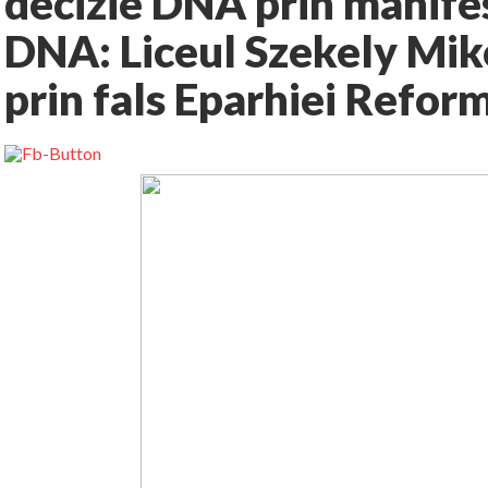
decizie DNA prin manifes
DNA: Liceul Szekely Miko
prin fals Eparhiei Refor