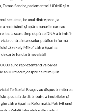
na, Tamas Sandor, parlamentari UDMR şi o
nul secuiesc, iar unul dintre preoţi a
e a redobândi şi apăra bunurile care au
are loc la scurt timp după ce DNA a trimis în
rviciu contra intereselor publice în formă
egiului „Szekely Miko” către Eparhia
 de carte funciară nevalabil
300.000 euro reprezentând valoarea
 anului trecut, despre cei trimiși în
.
viciul Teritorial Braşov au dispus trimiterea
sie specială de distribuire a imobilelor și
orghe către Eparhia Reformată. Potrivit unui
entru Relaţii Interetnice din cadrul