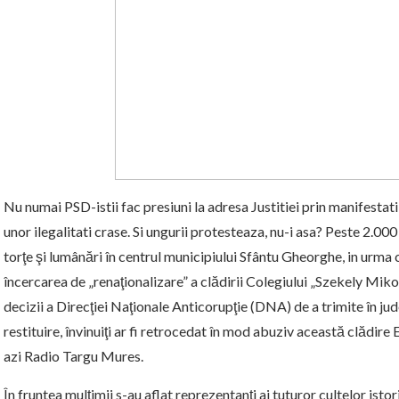
Nu numai PSD-istii fac presiuni la adresa Justitiei prin manifestat
unor ilegalitati crase. Si ungurii protesteaza, nu-i asa? Peste 2.00
torţe şi lumânări în centrul municipiului Sfântu Gheorghe, in urma
încercarea de „renaţionalizare” a clădirii Colegiului „Szekely Miko
decizii a Direcţiei Naţionale Anticorupţie (DNA) de a trimite în ju
restituire, învinuiţi ar fi retrocedat în mod abuziv această clădir
azi Radio Targu Mures.
În fruntea mulţimii s-au aflat reprezentanţi ai tuturor cultelor ist