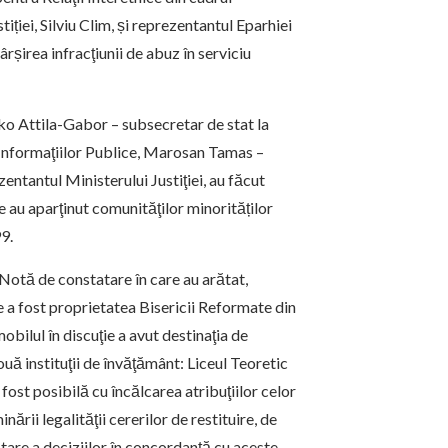
tiției, Silviu Clim, și reprezentantul Eparhiei
șirea infracţiunii de abuz în serviciu
rko Attila-Gabor – subsecretar de stat la
i Informaţiilor Publice, Marosan Tamas –
entantul Ministerului Justiţiei, au făcut
e au aparţinut comunităţilor minorităților
9.
o Notă de constatare în care au arătat,
he a fost proprietatea Bisericii Reformate din
bilul în discuţie a avut destinaţia de
ouă instituţii de învăţământ: Liceul Teoretic
st posibilă cu încălcarea atribuţiilor celor
ării legalităţii cererilor de restituire, de
tare a deciziilor în concordanţă cu aceste