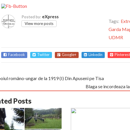
eXpress
Posted by:
Tags:
Extr
View more posts
Garda Mag
UDMR
Facebook
Twitter
Google+
Linkedin
Pinterest
oiul româno-ungar de la 1919 (I) Din Apuseni pe Tisa
Blaga se incordeaza la 
ated Posts