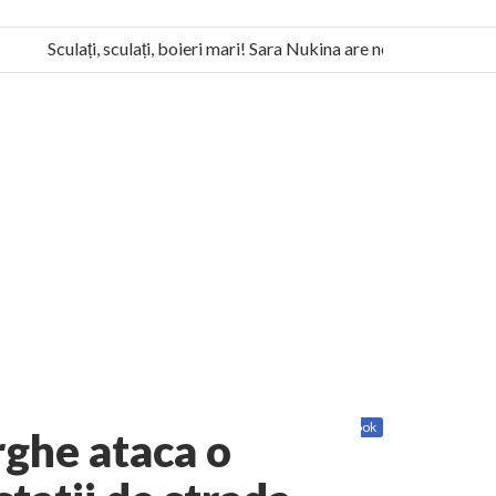
Sculați, sculați, boieri mari! Sara Nukina are nevoie de ajutorul 
la Humanitas militează pentru federalizarea României
Share
Twitter
Facebook
rghe ataca o