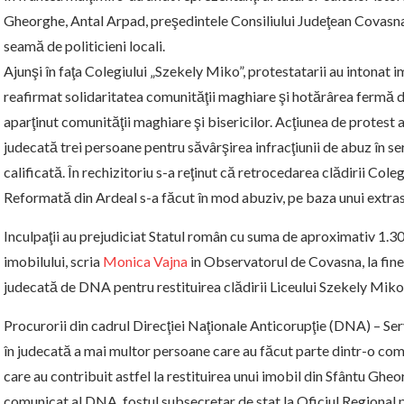
Gheorghe, Antal Arpad, preşedintele Consiliului Judeţean Covas
seamă de politicieni locali.
Ajunşi în faţa Colegiului „Szekely Miko”, protestatarii au intonat im
reafirmat solidaritatea comunităţii maghiare şi hotărârea fermă d
aparţinut comunităţii maghiare şi bisericilor. Acţiunea de protest 
judecată trei persoane pentru săvârşirea infracţiunii de abuz în se
calificată. În rechizitoriu s-a reţinut că retrocedarea clădirii Col
Reformată din Ardeal s-a făcut în mod abuziv, pe baza unui extras
Inculpaţii au prejudiciat Statul român cu suma de aproximativ 1.
imobilului, scria
Monica Vajna
in Observatorul de Covasna, la finele
judecată de DNA pentru restituirea clădirii Liceului Szekely Miko
Procurorii din cadrul Direcţiei Naţionale Anticorupţie (DNA) – Ser
în judecată a mai multor persoane care au făcut parte dintr-o comi
care au contribuit astfel la restituirea unui imobil din Sfântu Ghe
comunicat al DNA, fostul subsecretar de stat la Oficiul Regional p