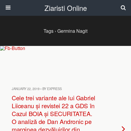
Ziaristi Online
Tags › Germina Nagit
JANUARY 22, 2019 • BY EXPRESS
Cele trei variante ale lui Gabriel
Liiceanu și revistei 22 a GDS în
Cazul BOIA și SECURITATEA.
O analiză de Dan Andronic pe
marginea dezvăluirilor din