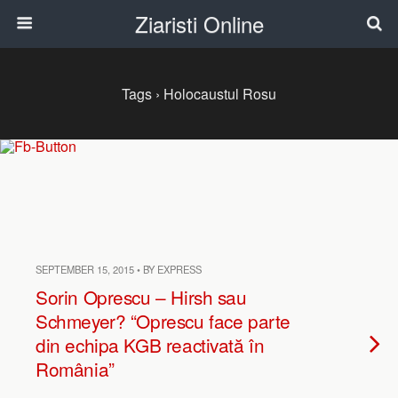
Ziaristi Online
Tags › Holocaustul Rosu
SEPTEMBER 15, 2015 • BY EXPRESS
Sorin Oprescu – Hirsh sau
Schmeyer? “Oprescu face parte
din echipa KGB reactivată în
România”