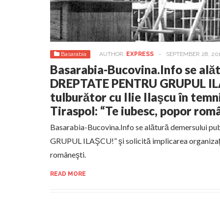
Basarabia
AUTHOR:
EXPRESS
-
SEPTEMBER 28, 20
Basarabia-Bucovina.Info se ală
DREPTATE PENTRU GRUPUL IL
tulburător cu Ilie Ilaşcu în temn
Tiraspol: “Te iubesc, popor rom
Basarabia-Bucovina.Info se alătură demersului
GRUPUL ILAŞCU!” şi solicită implicarea organizaţiil
româneşti.
READ MORE