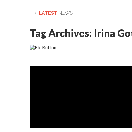
LATEST
NEWS
Tag Archives:
Irina Go
Lepădarea de sine și urmarea lui Hristos. Calea spr