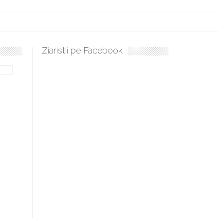
Ziaristii pe Facebook
ulați, sculați, boieri mari! Sara Nukina are nevoie de ajutorul nostru