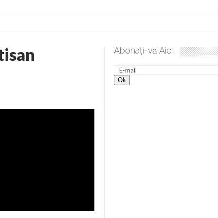
tisan
Abonați-vă Aici!
e desăvârșire. Gând de duminică de Elena Solunca Moise
Sc