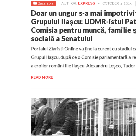
Basarabia
AUTHOR:
EXPRESS
-
OCTOBER 3, 2015
Doar un ungur s-a mai împotrivi
Grupului Ilaşcu: UDMR-istul Pat
Comisia pentru muncă, familie ş
socială a Senatului
Portalul Ziaristi Online vă ţine la curent cu stadiu
Grupul Ilaşcu, după ce o Comisie parlamentară a re
a eroilor români Ilie Ilaşcu, Alexandru Leşco, Tudor
READ MORE