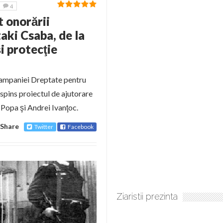
4
t onorării
aki Csaba, de la
i protecţie
l campaniei Dreptate pentru
spins proiectul de ajutorare
 Popa şi Andrei Ivanţoc.
Share
Twitter
Facebook
Ziaristii prezinta