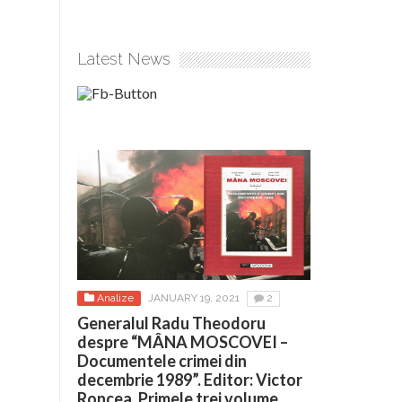
Latest News
Analize
JANUARY 19, 2021
2
Generalul Radu Theodoru
despre “MÂNA MOSCOVEI –
Documentele crimei din
decembrie 1989”. Editor: Victor
Roncea. Primele trei volume