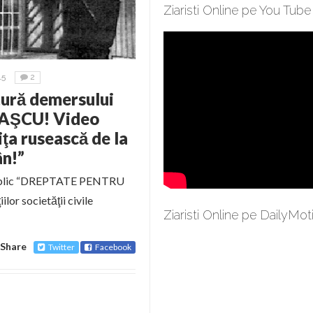
Ziaristi Online pe You Tube
15
2
tură demersului
AŞCU! Video
iţa rusească de la
ân!”
 public “DREPTATE PENTRU
or societăţii civile
Ziaristi Online pe DailyMot
Share
Twitter
Facebook