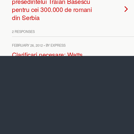
presedintelui Traian Basescu
pentru cei 300.000 de romani
din Serbia
2 RESPONSES
FEBRUARY 26, 2012 • BY EXPRESS
Clarificari necesare: Watts,
Pacepa, Maior si problema
schreib-kampfului lui
Tismaneanu (III). O analiza
Roncea.Ro
NO RESPONSES
FEBRUARY 24, 2012 • BY EXPRESS
EXCLUSIV: “Pacepa nu a fost
agent CIA”. Interviu cu Liviu