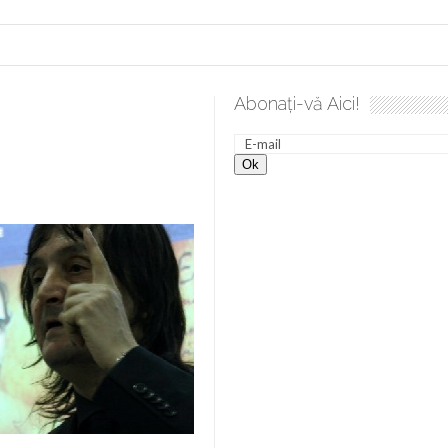
Abonați-vă Aici!
esăvârșire. Gând de duminică de Elena Solunca Moise
Scula