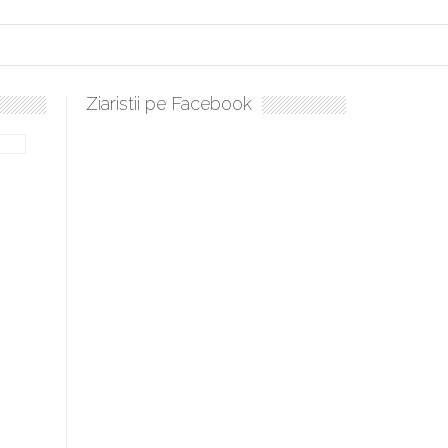
Ziaristii pe Facebook
ți, sculați, boieri mari! Sara Nukina are nevoie de ajutorul nostru!