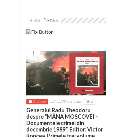
Latest News
Analize
JANUARY 19, 2021
2
Generalul Radu Theodoru
despre “MÂNA MOSCOVEI –
Documentele crimei din
decembrie 1989”. Editor: Victor
Roncea. Primele trei volume