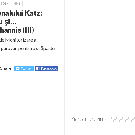
 2015
1
enalului Katz:
u şi…
annis (III)
de Monitorizare a
 paravan pentru a scăpa de
Share
Twitter
Facebook
Ziaristii prezinta