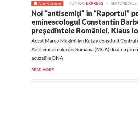
Anti-Romania
AUTHOR:
EXPRESS
-
SEPTEMBER 14,
Noi “antisemiţi” în “Raportul” p
eminescologul Constantin Barb
preşedintele României, Klaus Ioh
Acest Marco Maximilian Katz a constituit Centrul 
Antisemitismului din România (MCA) doar ca pe un
acuzaţiile DNA
READ MORE