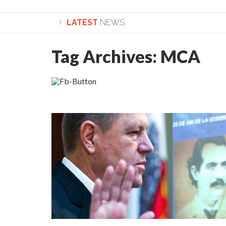
LATEST
NEWS
Tag Archives:
MCA
Lepădarea de sine și urmarea lui Hristos. Calea spre d