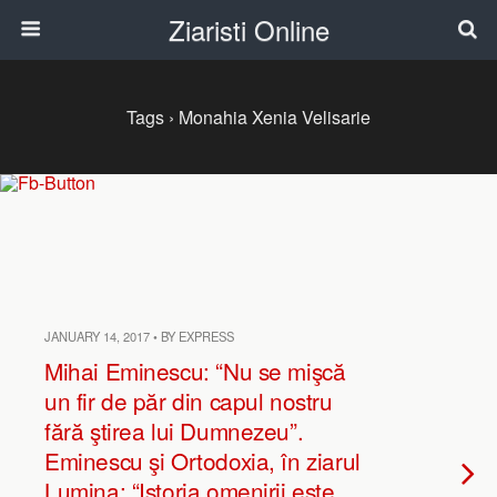
Ziaristi Online
Tags › Monahia Xenia Velisarie
JANUARY 14, 2017 • BY EXPRESS
Mihai Eminescu: “Nu se mişcă
un fir de păr din capul nostru
fără ştirea lui Dumnezeu”.
Eminescu şi Ortodoxia, în ziarul
Lumina: “Istoria omenirii este