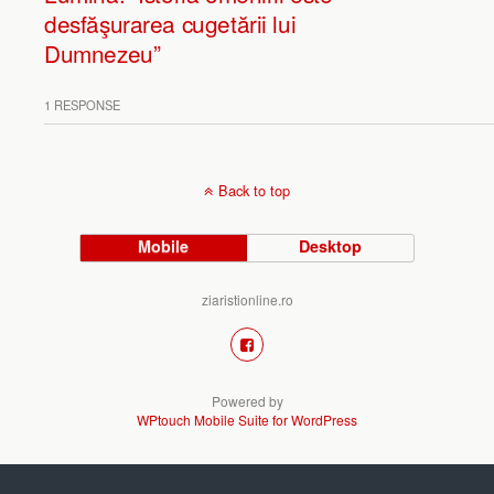
desfăşurarea cugetării lui
Dumnezeu”
1 RESPONSE
Back to top
Mobile
Desktop
ziaristionline.ro
Powered by
WPtouch Mobile Suite for WordPress