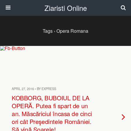
Ziaristi Online
Tags › Opera Romana
APRIL 27, 2016 • BY EXPRESS
KOBBORG, BUBOIUL DE LA
OPERĂ. Putea fi spart de un
an. Măscăriciul încasa de cinci
ori cât Preşedintele României.
Să vină Soarele!