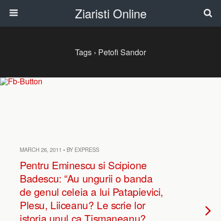
Ziaristi Online
Tags › Petofi Sandor
MARCH 26, 2011 • BY EXPRESS
Pentru Eminescu si Scipione
Badescu: “Au ungurii o banda
de genul celeia a lui Patapievici,
Plesu, Liiceanu? Le scrie lor
istoria unul ca Tismaneanu?