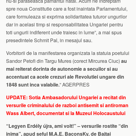
nu-si paraseasca pamantul natal. Acum ne indreptam
spre noua Constitutie care a fost inaintata Parlamentului,
care formuleaza si exprima solidaritatea tuturor ungurilor
dar in acelasi timp si responsabilitatea Ungariei pentru
toti ungurii indiferent unde traiesc in lume”, a mai spus
presedintele Schmit Pal, in mesajul sau.
Vorbitorii de la manifestarea organizata la statuia poetului
Sandor Petofi din Targu Mures (corect Mircurea Ciuc)
au
mai reiterat dorinta de autonomie a secuilor si au
accentuat ca acele crezuri ale Revolutiei ungare din
1848 sunt inca valabile.
” AGERPRES
UPDATE: Sotia Ambasadorului Ungariei a recitat din
versurile criminalului de razboi antisemit si antiroman
Wass Albert, documentat si la Muzeul Holocaustului
“Legyen Erdély újra, ami volt!” – versurile rostite “din
inima”, apud seful M.A.E. BaconsKy, de Bajtai