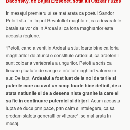
BaconsKy, de Bajtai Erzsebet, sotia lui Oszkar Fuzes
In mesajul premierului se mai arata ca poetul Sandor
Petofi stia, in timpul Revolutiei maghiare, ca adevaratele
batalii se vor da in Ardeal si ca forta maghiarilor este
aceasta regiune.
“Petofi, cand a venit in Ardeal a stiut foarte bine ca forta
maghiarilor de atunci o constituie Ardealul, ca ardelenii
sunt coloana vertebrala a ungurilor. Petofi a scris ca
fiecare picatura de sange a eroilor maghiari valoreaza
aur. De fapt,
Ardealul a fost luat de la noi de tarile si
puterile care au avut un scop foarte bine definit, de a
atata natiunile si de a desena niste granite la care ei
sa fie in continuare puternici si dirijori
. Acum aceasta
lupta se duce prin pace, prin calm si intelegere, ca sa
predam stafeta generatiilor viitoare”, se mai arata in
mesaj.