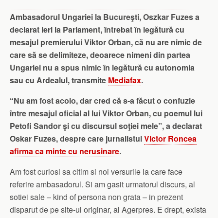
Ambasadorul Ungariei la Bucureşti, Oszkar Fuzes a
declarat ieri la Parlament, întrebat în legătură cu
mesajul premierului Viktor Orban, că nu are nimic de
care să se delimiteze, deoarece nimeni din partea
Ungariei nu a spus nimic în legătură cu autonomia
sau cu Ardealul, transmite
Mediafax
.
“Nu am fost acolo, dar cred că s-a făcut o confuzie
între mesajul oficial al lui Viktor Orban, cu poemul lui
Petofi Sandor şi cu discursul soţiei mele”, a declarat
Oskar Fuzes, despre care jurnalistul
Victor Roncea
afirma ca minte cu nerusinare
.
Am fost curiosi sa citim si noi versurile la care face
referire ambasadorul. Si am gasit urmatorul discurs, al
sotiei sale – kind of persona non grata – in prezent
disparut de pe site-ul originar, al Agerpres. E drept, exista