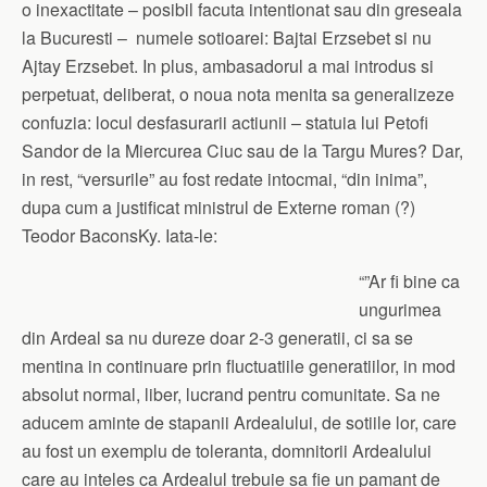
o inexactitate – posibil facuta intentionat sau din greseala
la Bucuresti – numele sotioarei: Bajtai Erzsebet si nu
Ajtay Erzsebet. In plus, ambasadorul a mai introdus si
perpetuat, deliberat, o noua nota menita sa generalizeze
confuzia: locul desfasurarii actiunii – statuia lui Petofi
Sandor de la Miercurea Ciuc sau de la Targu Mures? Dar,
in rest, “versurile” au fost redate intocmai, “din inima”,
dupa cum a justificat ministrul de Externe roman (?)
Teodor BaconsKy. Iata-le:
“”Ar fi bine ca
ungurimea
din Ardeal sa nu dureze doar 2-3 generatii, ci sa se
mentina in continuare prin fluctuatiile generatiilor, in mod
absolut normal, liber, lucrand pentru comunitate. Sa ne
aducem aminte de stapanii Ardealului, de sotiile lor, care
au fost un exemplu de toleranta, domnitorii Ardealului
care au inteles ca Ardealul trebuie sa fie un pamant de