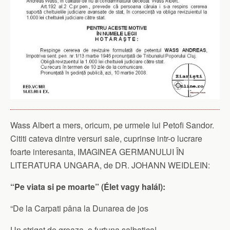
Wass Albert a mers, oricum, pe urmele lui Petofi Sandor.
Cititi cateva dintre versuri sale, cuprinse intr-o lucrare
foarte interesanta, IMAGINEA GERMANULUI ÎN
LITERATURA UNGARA, de DR. JOHANN WEIDLEIN:
“Pe viata si pe moarte” (Élet vagy halál):
“De la Carpati pâna la Dunarea de jos
Un strigat de groaza, o furtuna salbatica!