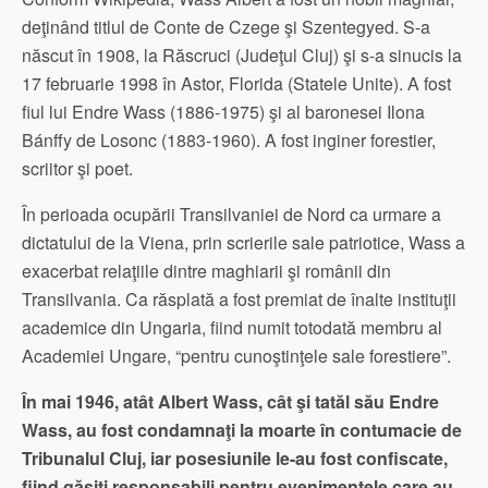
deţinând titlul de Conte de Czege şi Szentegyed. S-a
născut în 1908, la Răscruci (Judeţul Cluj) şi s-a sinucis la
17 februarie 1998 în Astor, Florida (Statele Unite). A fost
fiul lui Endre Wass (1886-1975) şi al baronesei Ilona
Bánffy de Losonc (1883-1960). A fost inginer forestier,
scriitor şi poet.
În perioada ocupării Transilvaniei de Nord ca urmare a
dictatului de la Viena, prin scrierile sale patriotice, Wass a
exacerbat relaţiile dintre maghiarii şi românii din
Transilvania. Ca răsplată a fost premiat de înalte instituţii
academice din Ungaria, fiind numit totodată membru al
Academiei Ungare, “pentru cunoştinţele sale forestiere”.
În mai 1946, atât Albert Wass, cât şi tatăl său Endre
Wass, au fost condamnaţi la moarte în contumacie de
Tribunalul Cluj, iar posesiunile le-au fost confiscate,
fiind găsiţi responsabili pentru evenimentele care au