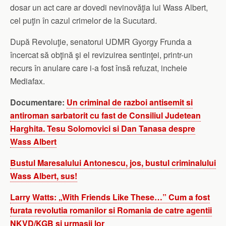
dosar un act care ar dovedi nevinovăţia lui Wass Albert,
cel puţin în cazul crimelor de la Sucutard.
După Revoluţie, senatorul UDMR Gyorgy Frunda a
încercat să obţină şi el revizuirea sentinţei, printr-un
recurs în anulare care i-a fost însă refuzat, incheie
Mediafax.
Documentare:
Un criminal de razboi antisemit si
antiroman sarbatorit cu fast de Consiliul Judetean
Harghita. Tesu Solomovici si Dan Tanasa despre
Wass Albert
Bustul Maresalului Antonescu, jos, bustul criminalului
Wass Albert, sus!
Larry Watts: „With Friends Like These…” Cum a fost
furata revolutia romanilor si Romania de catre agentii
NKVD/KGB si urmasii lor