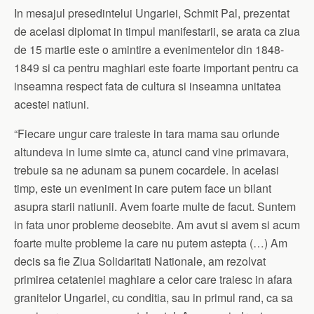
In mesajul presedintelui Ungariei, Schmit Pal, prezentat
de acelasi diplomat in timpul manifestarii, se arata ca ziua
de 15 martie este o amintire a evenimentelor din 1848-
1849 si ca pentru maghiari este foarte important pentru ca
inseamna respect fata de cultura si inseamna unitatea
acestei natiuni.
“Fiecare ungur care traieste in tara mama sau oriunde
altundeva in lume simte ca, atunci cand vine primavara,
trebuie sa ne adunam sa punem cocardele. In acelasi
timp, este un eveniment in care putem face un bilant
asupra starii natiunii. Avem foarte multe de facut. Suntem
in fata unor probleme deosebite. Am avut si avem si acum
foarte multe probleme la care nu putem astepta (…) Am
decis sa fie Ziua Solidaritati Nationale, am rezolvat
primirea cetateniei maghiare a celor care traiesc in afara
granitelor Ungariei, cu conditia, sau in primul rand, ca sa