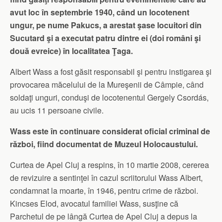
avut loc în septembrie 1940, când un locotenent
ungur, pe nume Pakucs, a arestat şase locuitori din
Sucutard şi a executat patru dintre ei (doi români şi
două evreice) în localitatea Ţaga.
Albert Wass a fost găsit responsabil şi pentru instigarea şi
provocarea măcelului de la Mureşenii de Câmpie, când
soldaţi unguri, conduşi de locotenentul Gergely Csordás,
au ucis 11 persoane civile.
Wass este în continuare considerat oficial criminal de
război, fiind documentat de Muzeul Holocaustului.
Curtea de Apel Cluj a respins, în 10 martie 2008, cererea
de revizuire a sentinţei în cazul scriitorului Wass Albert,
condamnat la moarte, în 1946, pentru crime de război.
Kincses Elod, avocatul familiei Wass, susţine că
Parchetul de pe lângă Curtea de Apel Cluj a depus la