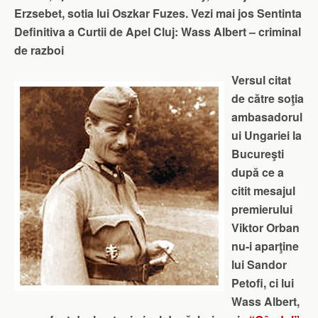
Erzsebet, sotia lui Oszkar Fuzes. Vezi mai jos
S
entinta
Definitiva a Curtii de Apel Cluj: Wass Albert – criminal
de razboi
Versul citat
de către soţia
ambasadorul
ui Ungariei la
Bucureşti
după ce a
citit mesajul
premierului
Viktor Orban
nu-i aparţine
lui Sandor
Petofi, ci lui
Wass Albert,