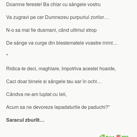
Doamne fereste! Ba chiar cu sângele vostru
Va zugravi pe cer Dumnezeu purpuriul zorilor…
N-o sa mai fie dusmani, când ultimul strop
De sânge va curge din blestematele voastre inimi…
*
Ridica-te deci, maghiare, împotriva acestei hoarde,
Caci doar binele si sângele tau sar în ochi…
Cândva ne-am luptat cu leii,
Acum sa ne devoreze lepadaturile de paduchi?”
Saracul zburlit…