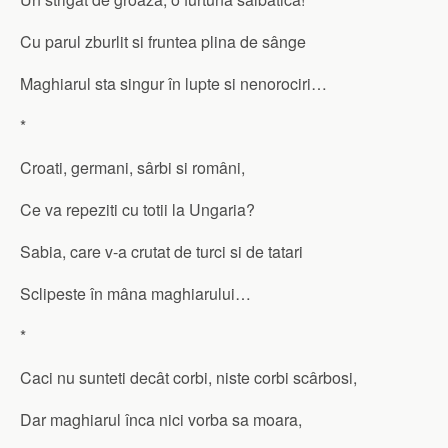
Cu parul zburlit si fruntea plina de sânge
Maghiarul sta singur în lupte si nenorociri…
*
Croati, germani, sârbi si români,
Ce va repeziti cu totii la Ungaria?
Sabia, care v-a crutat de turci si de tatari
Sclipeste în mâna maghiarului…
*
Caci nu sunteti decât corbi, niste corbi scârbosi,
Dar maghiarul înca nici vorba sa moara,