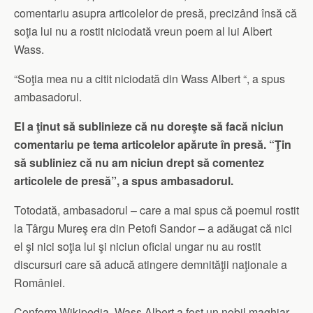
comentariu asupra articolelor de presă, precizând însă că
soţia lui nu a rostit niciodată vreun poem al lui Albert
Wass.
“Soţia mea nu a citit niciodată din Wass Albert “, a spus
ambasadorul.
El a ţinut să sublinieze că nu doreşte să facă niciun
comentariu pe tema articolelor apărute în presă. “Ţin
să subliniez că nu am niciun drept să comentez
articolele de presă”, a spus ambasadorul.
Totodată, ambasadorul – care a mai spus că poemul rostit
la Târgu Mureş era din Petofi Sandor – a adăugat că nici
el şi nici soţia lui şi niciun oficial ungar nu au rostit
discursuri care să aducă atingere demnităţii naţionale a
României.
Conform Wikipedia, Wass Albert a fost un nobil maghiar,