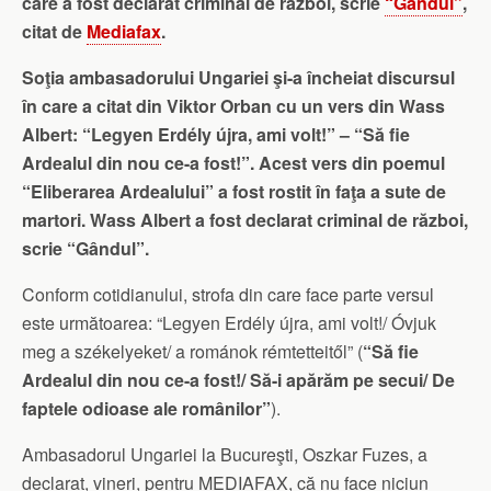
care a fost declarat criminal de război, scrie
“Gândul”
,
citat de
Mediafax
.
Soţia ambasadorului Ungariei şi-a încheiat discursul
în care a citat din Viktor Orban cu un vers din Wass
Albert: “Legyen Erdély újra, ami volt!” – “Să fie
Ardealul din nou ce-a fost!”. Acest vers din poemul
“Eliberarea Ardealului” a fost rostit în faţa a sute de
martori. Wass Albert a fost declarat criminal de război,
scrie “Gândul”.
Conform cotidianului, strofa din care face parte versul
este următoarea: “Legyen Erdély újra, ami volt!/ Óvjuk
meg a székelyeket/ a románok rémtetteitől” (
“Să fie
Ardealul din nou ce-a fost!/ Să-i apărăm pe secui/ De
faptele odioase ale românilor”
).
Ambasadorul Ungariei la Bucureşti, Oszkar Fuzes, a
declarat, vineri, pentru MEDIAFAX, că nu face niciun