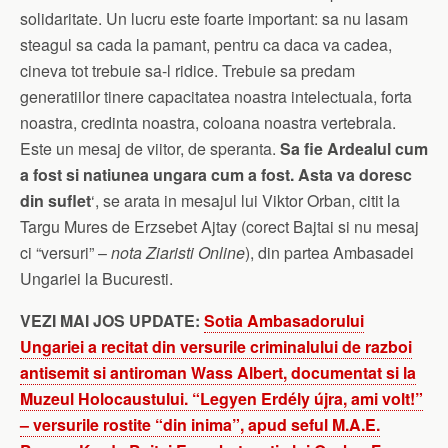
solidaritate. Un lucru este foarte important: sa nu lasam
steagul sa cada la pamant, pentru ca daca va cadea,
cineva tot trebuie sa-l ridice. Trebuie sa predam
generatiilor tinere capacitatea noastra intelectuala, forta
noastra, credinta noastra, coloana noastra vertebrala.
Este un mesaj de viitor, de speranta.
Sa fie Ardealul cum
a fost si natiunea ungara cum a fost. Asta va doresc
din suflet
‘, se arata in mesajul lui Viktor Orban, citit la
Targu Mures de Erzsebet Ajtay (corect Bajtai si nu mesaj
ci “versuri” –
nota Ziaristi Online
), din partea Ambasadei
Ungariei la Bucuresti.
VEZI MAI JOS
UPDATE:
Sotia Ambasadorului
Ungariei a recitat din versurile criminalului de razboi
antisemit si antiroman Wass Albert, documentat si la
Muzeul Holocaustului. “Legyen Erdély újra, ami volt!”
– versurile rostite “din inima”, apud seful M.A.E.