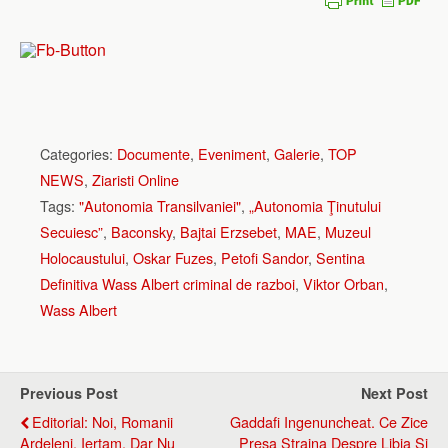
Categories:
Documente
,
Eveniment
,
Galerie
,
TOP
NEWS
,
Ziaristi Online
Tags:
"Autonomia Transilvaniei"
,
„Autonomia Ţinutului
Secuiesc”
,
Baconsky
,
Bajtai Erzsebet
,
MAE
,
Muzeul
Holocaustului
,
Oskar Fuzes
,
Petofi Sandor
,
Sentina
Definitiva Wass Albert criminal de razboi
,
Viktor Orban
,
Wass Albert
Previous Post
Next Post
Editorial: Noi, Romanii
Gaddafi Ingenuncheat. Ce Zice
Ardeleni, Iertam, Dar Nu
Presa Straina Despre Libia Si