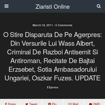
Ziaristi Online
March 18, 2011 • 5 Comments
O Stire Disparuta De Pe Agerpres:
Din Versurile Lui Wass Albert,
Criminal De Razboi Antisemit Si
Antiroman, Recitate De Bajtai
Erzsebet, Sotia Ambasadorului
Ungariei, Oszkar Fuzes. UPDATE
EXpress
Share
Tweet
Pin
Mail
SMS