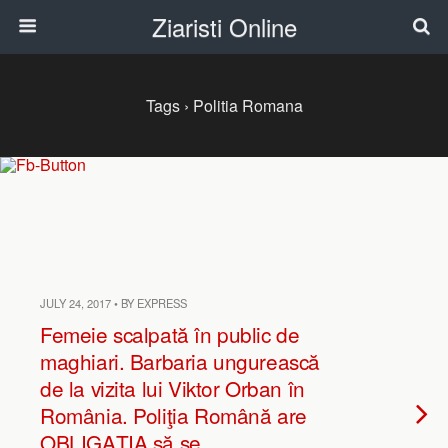
Ziaristi Online
Tags › Politia Romana
JULY 24, 2017 • BY EXPRESS
Femeie scalpată în public de
maghiari. Barbaria ungurească
de la vizita lui Viktor Orban în
România. Poliţia Română are
OBLIGAŢIA să se