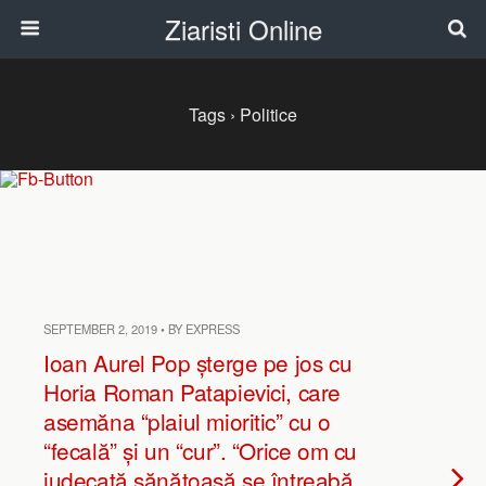
Ziaristi Online
Tags › Politice
SEPTEMBER 2, 2019 • BY EXPRESS
Ioan Aurel Pop șterge pe jos cu
Horia Roman Patapievici, care
asemăna “plaiul mioritic” cu o
“fecală” și un “cur”. “Orice om cu
judecată sănătoasă se întreabă