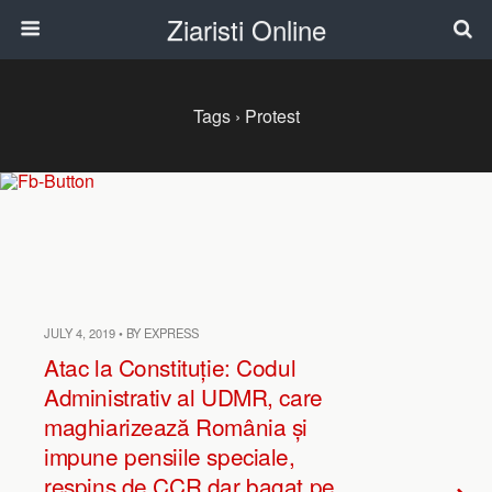
Ziaristi Online
Tags › Protest
JULY 4, 2019 • BY EXPRESS
Atac la Constituție: Codul
Administrativ al UDMR, care
maghiarizează România și
impune pensiile speciale,
respins de CCR dar bagat pe