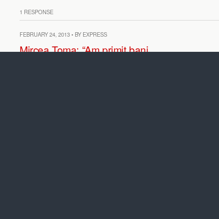
1 RESPONSE
FEBRUARY 24, 2013 • BY EXPRESS
Mircea Toma: “Am primit bani
de la Soros inca din anii ’90 !”
VIDEO. Ziarul de Garda:
Vulturul american si Romania,
cadavrul de la marginea
Europei
3 RESPONSES
FEBRUARY 22, 2013 • BY EXPRESS
Manifestantii pro-familie de la
Muzeul Taranului Roman:
Directorul Virgil Nitulescu
trebuie demis pentru incalcarea