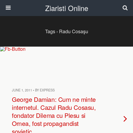
Ziaristi Online
Tags › Radu Cosaşu
JUNE 1, 2011 • BY EXPRESS
George Damian: Cum ne minte
internetul. Cazul Radu Cosasu,
fondator Dilema cu Plesu si
Ornea, fost propagandist
sovietic