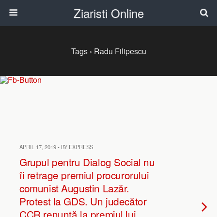
Ziaristi Online
Tags › Radu Filipescu
APRIL 17, 2019 • BY EXPRESS
Grupul pentru Dialog Social nu
îi retrage premiul procurorului
comunist Augustin Lazăr.
Protest la GDS. Un judecător
CCR renunță la premiul lui.