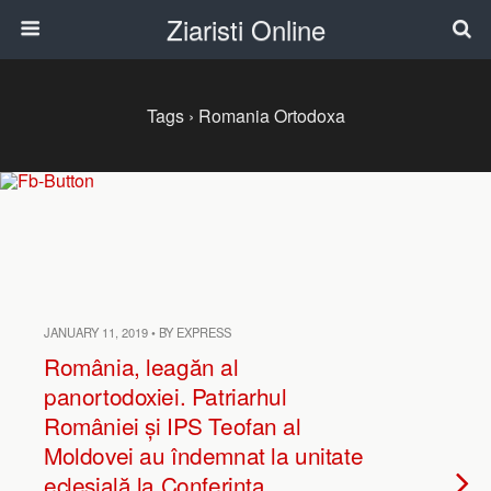
Ziaristi Online
Tags › Romania Ortodoxa
JANUARY 11, 2019 • BY EXPRESS
România, leagăn al
panortodoxiei. Patriarhul
României și IPS Teofan al
Moldovei au îndemnat la unitate
eclesială la Conferința