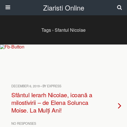
Ziaristi Online
Tags › Sfantul Nicolae
DECEMBER 6, 2019 • BY EXPRESS
Sfântul Ierarh Nicolae, icoană a
milostivirii – de Elena Solunca
Moise. La Mulți Ani!
NO RESPONSES