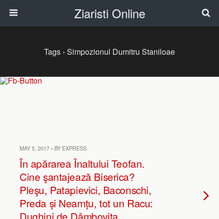
Ziaristi Online
Tags › Simpozionul Dumitru Staniloae
MAY 5, 2017 • BY EXPRESS
În apărarea Înaltului Teofan.
Cine şantajează Biserica?
Pleşu, Patapievici, Baconschi,
Preda și Neamțu, tot un Racu:
Dughini de Dâmboviţa