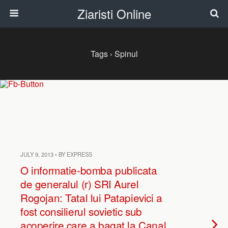
Ziaristi Online
Tags › Spinul
JULY 9, 2013 • BY EXPRESS
O informatie-bomba publicata
de generalul (r) SRI Aurel
Rogojan: Tatal lui Patapievici a
fost consilierul sovietic sub
acoperire care a bagat la Canal