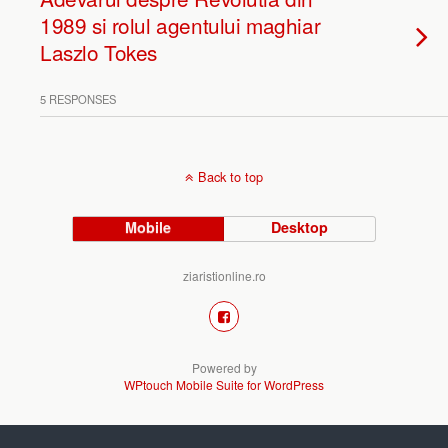
1989 si rolul agentului maghiar
Laszlo Tokes
5 RESPONSES
Back to top
Mobile
Desktop
ziaristionline.ro
Powered by
WPtouch Mobile Suite for WordPress