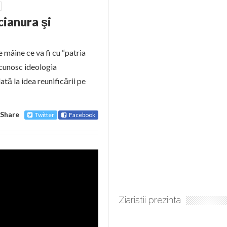
cianura şi
 mâine ce va fi cu “patria
cunosc ideologia
tă la idea reunificării pe
Share
Twitter
Facebook
Ziaristii prezinta