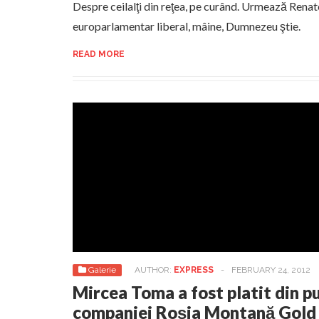
Despre ceilalţi din reţea, pe curând. Urmează Rena
europarlamentar liberal, mâine, Dumnezeu ştie.
READ MORE
Galerie
AUTHOR:
EXPRESS
-
FEBRUARY 24, 2012
Mircea Toma a fost platit din p
companiei Roșia Montană Gold 