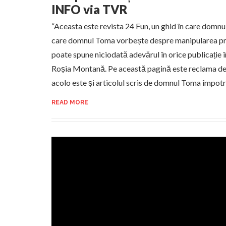
INFO via TVR
“Aceasta este revista 24 Fun, un ghid în care domnul
care domnul Toma vorbește despre manipularea pres
poate spune niciodată adevărul în orice publicație î
Roșia Montană. Pe această pagină este reclama de
acolo este și articolul scris de domnul Toma împot
READ MORE