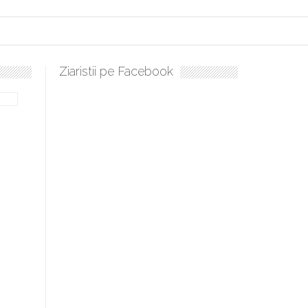
Ziaristii pe Facebook
ulați, sculați, boieri mari! Sara Nukina are nevoie de ajutorul nostru