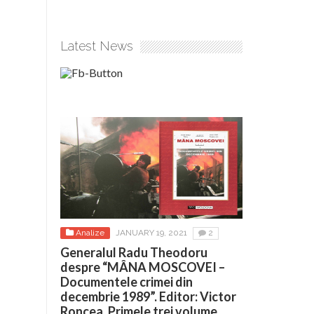
Latest News
Analize
JANUARY 19, 2021
2
Generalul Radu Theodoru
despre “MÂNA MOSCOVEI –
Documentele crimei din
decembrie 1989”. Editor: Victor
Roncea. Primele trei volume