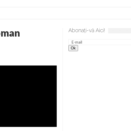
roman
Abonați-vă Aici!
 desăvârșire. Gând de duminică de Elena Solunca Moise
Sc