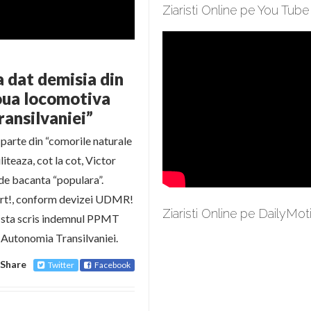
Ziaristi Online pe You Tube
a dat demisia din
noua locomotiva
ransilvaniei”
 parte din “comorile naturale
liteaza, cot la cot, Victor
de bacanta “populara”.
ert!, conform devizei UDMR!
Ziaristi Online pe DailyMot
 sta scris indemnul PPMT
 Autonomia Transilvaniei.
Share
Twitter
Facebook