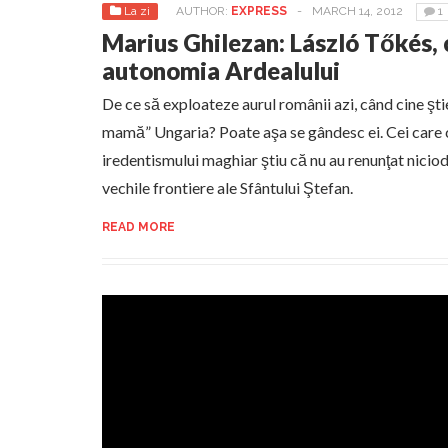
La zi
AUTHOR:
EXPRESS
-
MARCH 14, 2012
1
Marius Ghilezan: László Tőkés, 
autonomia Ardealului
De ce să exploateze aurul românii azi, când cine ştie
mamă” Ungaria? Poate aşa se gândesc ei. Cei care 
iredentismului maghiar ştiu că nu au renunţat nicioda
vechile frontiere ale Sfântului Ştefan.
READ MORE