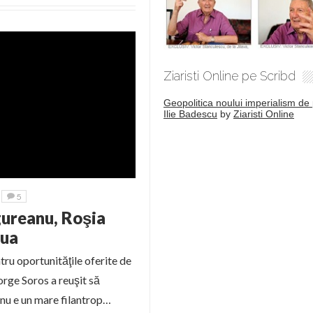
Ziaristi Online pe Scribd
Geopolitica noului imperialism de 
Ilie Badescu
by
Ziaristi Online
5
ureanu, Roşia
aua
u oportunităţile oferite de
rge Soros a reuşit să
ă nu e un mare filantrop…