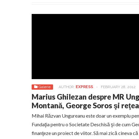
Galerie
AUTHOR:
EXPRESS
-
FEBRUARY 28, 2012
Marius Ghilezan despre MR Ung
Montană, George Soros şi reţe
Mihai Răzvan Ungureanu este doar un exemplu pentr
Fundaţia pentru o Societate Deschisă şi de cum Geo
finanţeze un proiect de viitor. Să mai zică cineva c