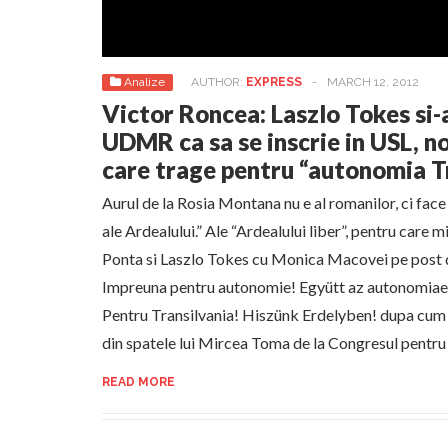
Analize
AUTHOR:
EXPRESS
-
MARCH 12, 2012
Victor Roncea: Laszlo Tokes si-
UDMR ca sa se inscrie in USL, 
care trage pentru “autonomia T
Aurul de la Rosia Montana nu e al romanilor, ci face
ale Ardealului.” Ale “Ardealului liber”, pentru care mi
Ponta si Laszlo Tokes cu Monica Macovei pe post 
Impreuna pentru autonomie! Együtt az autonomia
Pentru Transilvania! Hiszünk Erdelyben! dupa cum
din spatele lui Mircea Toma de la Congresul pentru
READ MORE