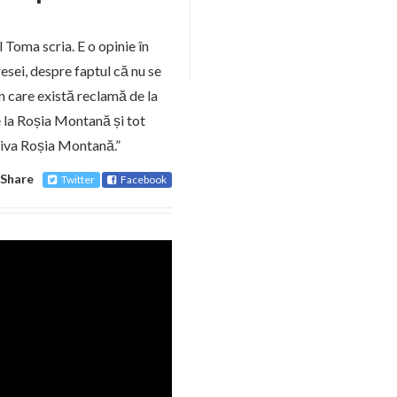
 Toma scria. E o opinie în
ei, despre faptul că nu se
n care există reclamă de la
 la Roșia Montană și tot
riva Roșia Montană.”
Share
Twitter
Facebook