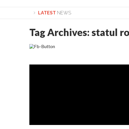
LATEST
NEWS
Tag Archives:
statul 
Lepădarea de sine și urmarea lui Hristos. Calea spre