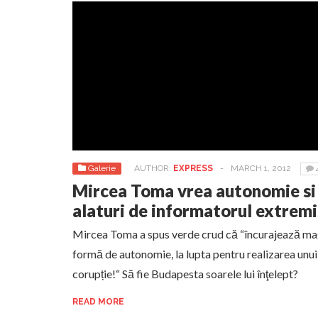
Galerie
AUTHOR:
EXPRESS
-
MARCH 1, 2012
Mircea Toma vrea autonomie si 
alaturi de informatorul extremi
Mircea Toma a spus verde crud că “încurajează magh
formă de autonomie, la lupta pentru realizarea unu
corupție!“ Să fie Budapesta soarele lui înţelept?
READ MORE