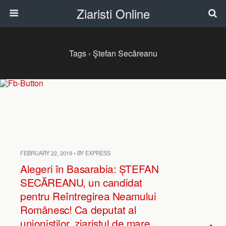
Ziaristi Online
Tags › Ştefan Secăreanu
FEBRUARY 22, 2019 • BY EXPRESS
Alegeri în Basarabia: ȘTEFAN
SECĂREANU, un candidat
pentru Reîntregirea Neamului
Românesc! Ca deputat al
unioniștilor, ziaristul de mare