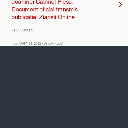
doamnei Catrinel Plesu.
Document oficial transmis
publicatiei Ziaristi Online
5 RESPONSES
FEBRUARY 21, 2012 • BY EXPRESS
EXCLUSIV. Cartea de Munca a
lui Horia Roman Patapievici de
la ICR si prezenta la CNSAS.
DOCUMENT
10 RESPONSES
FEBRUARY 21, 2012 • BY EXPRESS
Alti trei informatori ai Securitatii
in conducerea ICR.
DOCUMENTE CNSAS