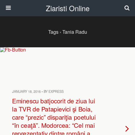
Ziaristi Online
Tags › Tania Radu
JANUARY 18, 2016 • BY EXPRESS
Eminescu batjocorit de ziua lui
la TVR de Patapievici şi Boia,
care “prezic” dispariţia poetului
“în ceaţă”. Modorcea: “Cel mai
reprezentativ dintre români a