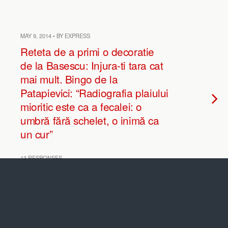
MAY 9, 2014 • BY EXPRESS
Reteta de a primi o decoratie
de la Basescu: Injura-ti tara cat
mai mult. Bingo de la
Patapievici: “Radiografia plaiului
mioritic este ca a fecalei: o
umbră fără schelet, o inimă ca
un cur”
13 RESPONSES
MAY 9, 2014 • BY EXPRESS
Profesorul Theodor Codreanu
demanteleaza definitiv Reteaua
Pacepa, Tismaneanu si