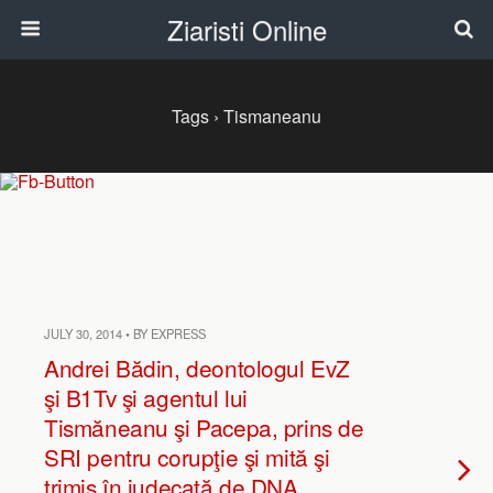
Ziaristi Online
Tags › Tismaneanu
JULY 30, 2014 • BY EXPRESS
Andrei Bădin, deontologul EvZ
şi B1Tv şi agentul lui
Tismăneanu şi Pacepa, prins de
SRI pentru corupţie şi mită şi
trimis în judecată de DNA.