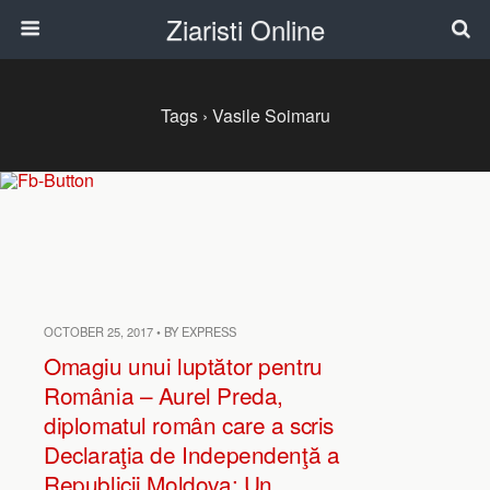
Ziaristi Online
Tags › Vasile Soimaru
OCTOBER 25, 2017 • BY EXPRESS
Omagiu unui luptător pentru
România – Aurel Preda,
diplomatul român care a scris
Declaraţia de Independenţă a
Republicii Moldova: Un