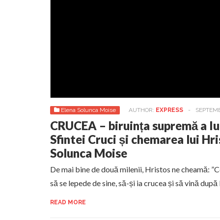
Elena Solunca Moise
AUTHOR:
EXPRESS
-
SEPTEMB
CRUCEA – biruința supremă a Iub
Sfintei Cruci și chemarea lui Hr
Solunca Moise
De mai bine de două milenii, Hristos ne cheamă: ”C
să se lepede de sine, să-și ia crucea și să vină după
READ MORE