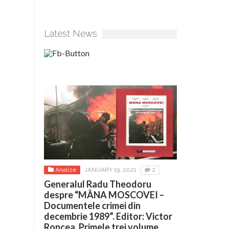
Latest News
Analize
JANUARY 19, 2021
2
Generalul Radu Theodoru
despre “MÂNA MOSCOVEI –
Documentele crimei din
decembrie 1989”. Editor: Victor
Roncea. Primele trei volume