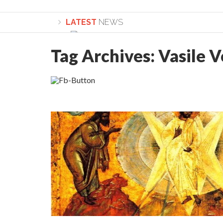
LATEST
NEWS
Tag Archives:
Vasile V
Lepădarea de sine și urmarea lui Hristos. Ca
Sculați, sculați, boieri mari! Sara Nukina are 
Academia Române revine în cazul pericolele 
Academia Română: 5G poate cauza CANCER. Gu
La Mulți Ani, Eugen Mihăescu!
Pamfil Șeicaru omagiat la Mănăstirea ctitori
Nu vă fie frică! FOTO și VIDEO cu Corneliu Vl
Mariana Nicolesco: Evenimentele Darclée la
Schimbarea la Față: “Acesta e Fiul Meu Mult Iub
Turnătorul DIE Lucian Boia înjură din nou popo
României