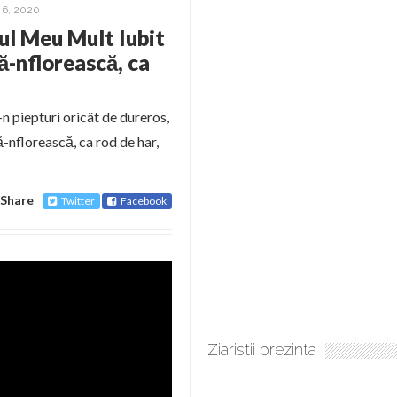
6, 2020
iul Meu Mult Iubit
“să-nflorească, ca
n piepturi oricât de dureros,
ă-nflorească, ca rod de har,
Share
Twitter
Facebook
Ziaristii prezinta