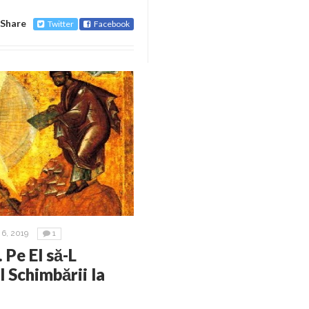
Share
Twitter
Facebook
6, 2019
1
 Pe El să-L
l Schimbării la