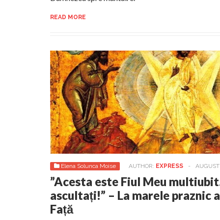
READ MORE
Elena Solunca Moise
AUTHOR:
EXPRESS
-
AUGUST 
”Acesta este Fiul Meu multiubit.
ascultați!” – La marele praznic a
Față