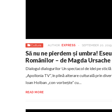
Cultura
AUTHOR:
EXPRESS
-
SEPTEMBER 20, 2019
Să nu ne pierdem și umbra! Eseu
Românilor – de Magda Ursache
Dialogul dialogurilor Un spectacol de idei pe sticlă 
„Apollonia TV”, în plină alterare culturală prin diver
Ioan Holban „con-vorbește” cu…
READ MORE