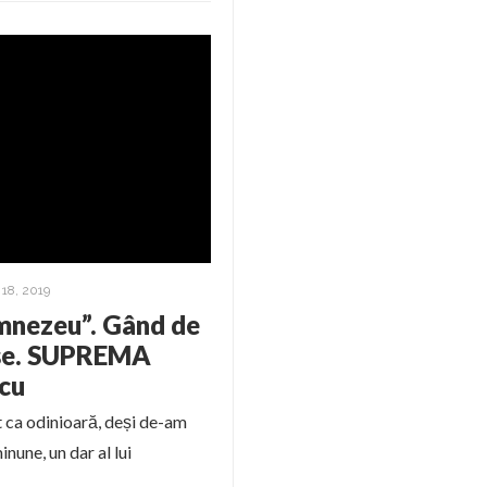
18, 2019
umnezeu”. Gând de
ise. SUPREMA
cu
 ca odinioară, deși de-am
nune, un dar al lui