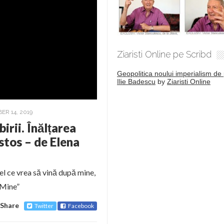
Ziaristi Online pe Scribd
Geopolitica noului imperialism de 
Ilie Badescu
by
Ziaristi Online
ER 14, 2019
irii. Înălțarea
istos – de Elena
el ce vrea să vină după mine,
 Mine”
Share
Twitter
Facebook