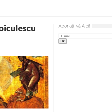
oiculescu
Abonați-vă Aici!
lea spre desăvârșire. Gând de duminică de Elena Solunca Moise
nevoie de ajutorul nostru!
generate de tehnologia 5G și cere Dezbatere Națională
vernul, dat în judecată pentru HG 5G. Antenele de telefonie mo
tă chiar de către el: Sfânta Ana – Orșova
ad și Cavalerii noilor apocalipse. “O societate înfricoșată e mult
 Televiziunea Naţională – o mare sărbătoare. VIDEO
it – pe El să-l ascultați!” În inimi “să-nflorească, ca rod de har, H
rul român: “românii sunt slavi, nu latini”. Fostul agent ceaușist d