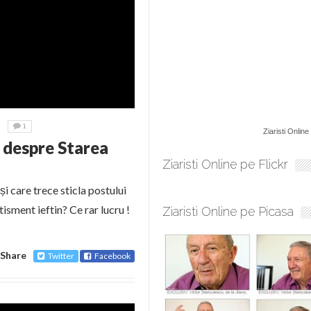
1
Ziaristi Online
 despre Starea
Ziaristi Online pe Flickr
și care trece sticla postului
tisment ieftin? Ce rar lucru !
Ziaristi Online pe Picasa
Share
Twitter
Facebook