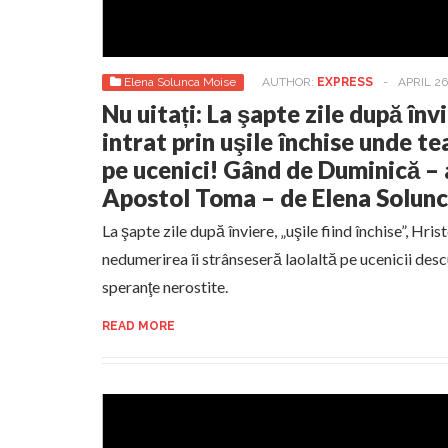
Elena Solunca Moise
AUTHOR:
EXPRESS
-
APRIL 26
Nu uitați: La şapte zile după înv
intrat prin uşile închise unde t
pe ucenici! Gând de Duminică – 
Apostol Toma – de Elena Solun
La şapte zile după înviere, „uşile fiind închise”, Hri
nedumerirea îi strânseseră laolaltă pe ucenicii desc
speranţe nerostite.
READ MORE