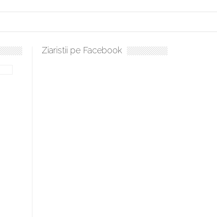
Ziaristii pe Facebook
bilă, periculoase pentru sănătate
 mai ușor de stăpânit”
ristos!”
e la Humanitas militează pentru federalizarea