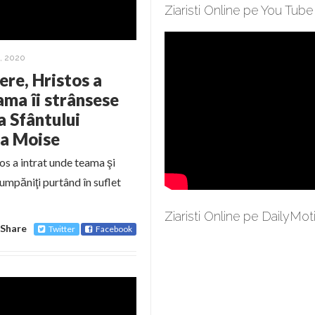
Ziaristi Online pe You Tube
, 2020
iere, Hristos a
eama îi strânsese
a Sfântului
ca Moise
stos a intrat unde teama şi
umpăniţi purtând în suflet
Ziaristi Online pe DailyMot
Share
Twitter
Facebook