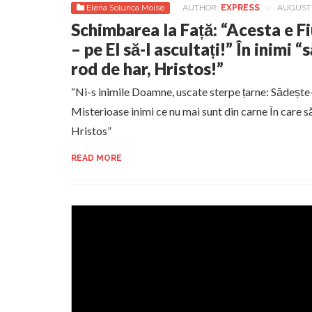
Elena Solunca Moise
AUTHOR:
EXPRESS
-
AUGUST 
Schimbarea la Față: “Acesta e F
– pe El să-l ascultați!” În inimi 
rod de har, Hristos!”
“Ni-s inimile Doamne, uscate sterpe țarne: Sădește-
Misterioase inimi ce nu mai sunt din carne În care s
Hristos”
READ MORE