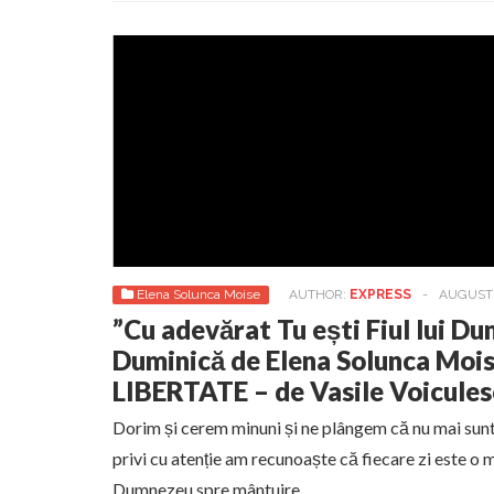
Elena Solunca Moise
AUTHOR:
EXPRESS
-
AUGUST 
”Cu adevărat Tu ești Fiul lui D
Duminică de Elena Solunca Mo
LIBERTATE – de Vasile Voicules
Dorim și cerem minuni și ne plângem că nu mai sunt
privi cu atenție am recunoaște că fiecare zi este o mi
Dumnezeu spre mântuire.