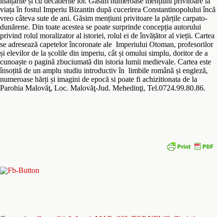
înălțările și cu decăderile lor. Găsim numeroase mențiuni privitoare la
viața în fostul Imperiu Bizantin după cucerirea Constantinopolului încă
vreo câteva sute de ani. Găsim mențiuni privitoare la părțile carpato-
dunărene. Din toate acestea se poate surprinde concepția autorului
privind rolul moralizator al istoriei, rolul ei de învățător al vieții. Cartea
se adresează capetelor încoronate ale Imperiului Otoman, profesorilor
și elevilor de la școlile din imperiu, cât și omului simplu, doritor de a
cunoaște o pagină zbuciumată din istoria lumii medievale. Cartea este
însoțită de un amplu studiu introductiv în limbile română și engleză,
numeroase hărți și imagini de epocă si poate fi achizitionata de la
Parohia Malovăţ, Loc. Malovăţ-Jud. Mehedinţi, Tel.0724.99.80.86.