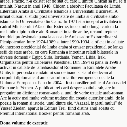
arabe. Practic, n-a existat sef de stat cu care Dumitru Chican sa nu se fi
intalnit. Nascut in anul 1948, Chican a absolvit Facultatea de Limbi,
Literatura Araba si Civilizatie Islamica a Universitatii Bucuresti. A
urmat cursuri si studii post-univeristare de limba si civilizatie arabo-
islamica la Universitatea din Cairo. In 1971 si-a inceput activitatea in
cadrul Ministerului Afacerilor Externe, incepand o lunga cariera la
misiunile diplomatice ale Romaniei in tarile arabe, urcand treptele
ierarhiei profesionale pana la aceea de Ambasador Extraordinar si
Plenipotentiar. Intre 1974-1989 si intre 1990-1994, a oficiat in calitate
de interpret prezidenial de limba araba si emisar prezidential pe langa
sefii de state arabe, cu care Romania a intretinut relatii bilaterale in
diverse domenii< Egipt, Siria, Iordania, Yemen, Libia, Irak,
Organizatia pentru Eliberarea Palestinei. Din 1994 si pana in 1999 a
activat in calitate de amabasador al Romaniei in Emiratele Arabe
Unite, in perioada mandatului sau detinand si statul de decan al
corpului diplomatic al ambasadorilor tarilor europene asociate la
Uniunea Europeana. Pana in 2004 a fost consilier politic al Ambasadei
Romane in Yemen. A publicat trei carti despre spatiul arab, are in
pregatire un dictionar roman-arab si unul de verbe uzuale arab-roman.
Are la activ mai multe volume traduse din creatia autorilor arabi, de la
poezie la roman si istorie, unul dintre ele, “Azazel, ingerul raului” de
Yussef Ziedan, aparut la Editura Trei, fiind distins anul acesta cu
Premiul International Booker pentru romanul arab.
Doua volume de exceptie