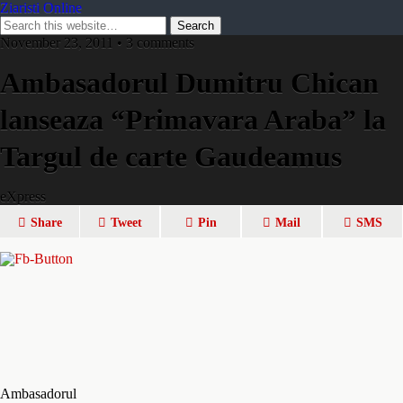
Ziaristi Online
November 23, 2011 • 3 comments
Ambasadorul Dumitru Chican
lanseaza “Primavara Araba” la
Targul de carte Gaudeamus
eXpress
Share
Tweet
Pin
Mail
SMS
Ambasadorul