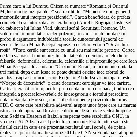
Prima carte a lui Dumitru Chican se numeste “Romania si Orientul
Mijlociu in oglinzi paralele” si are subtitlul “Memoriile unui general…
memoriile unui interpret prezidential”. Cartea beneficiaza de prefata
competenta si autorizata a generalului (r) Aurel I. Rogojan, fostul sef
de cabinet a lui Iulian Vlad, ultimul sef al Securitatii Romane. Un
volum cu un pronutat caracter polemic, in care sunt demontate cu
probe si argumente indubidabile teoriile cunoscutului general de
securitate Ioan Mihai Pacepa expuse in celebrul volum “Orizonturi
rosii”. “Toate cartile sunt scrise cu unul sau mai multe pretexte. Cartea
de fata s-a nascut din irepresibila tentatie de a demonta unele dintre
falsurile, deformarile, calomniile, calomniile si imprecatiile pe care Ioan
Mihai Pacepa si le asuma in “Orizonturi Rosii”, o lucrare incropita la
trei maini, dupa cum lesne se poate dumiri oricine face efortul de
analiza asupra scriiturii”, scrie Rogojan. Al doilea volum aparut este
“Noapte de decembrie”, o carte document care sigur va face cariera.
Cartea ofera cititorului, pentru prima data in limba romana, traducerea
integrala a proceselor-verbale de interogatoriu a fostului presedinte
irakian Saddam Hussein, dar si alte documente provenite din arhiva
FBI. O carte care restabiliste adevarul asupra unor fapte care au marcat
istoria contemporana. Din aceste documente se poate vedea limpede
cum Saddam Hussein si Irakul a respectat toate rezolutiile ONU, in
vreme ce SUA le-a calcat pe toate in picioare. Foarte interesant este
finalul cartii in care este prezentat rezultatul unui sondaj de opinie
realizat in perioada martie-aprilie 2010 de CNN si Fundatia Gallup in