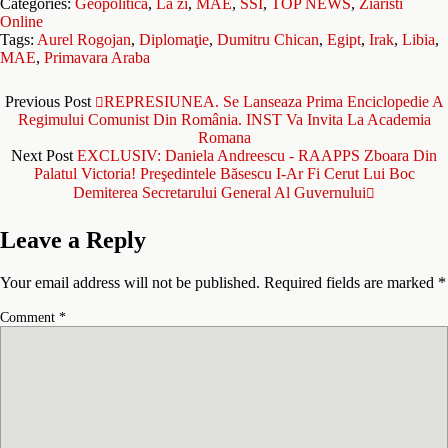
Categories:
Geopolitică
,
La zi
,
MAE
,
SSI
,
TOP NEWS
,
Ziaristi
Online
Tags:
Aurel Rogojan
,
Diplomaţie
,
Dumitru Chican
,
Egipt
,
Irak
,
Libia
,
MAE
,
Primavara Araba
Previous Post
REPRESIUNEA. Se Lanseaza Prima Enciclopedie A
Regimului Comunist Din România. INST Va Invita La Academia
Romana
Next Post
EXCLUSIV: Daniela Andreescu - RAAPPS Zboara Din
Palatul Victoria! Preşedintele Băsescu I-Ar Fi Cerut Lui Boc
Demiterea Secretarului General Al Guvernului
Leave a Reply
Your email address will not be published.
Required fields are marked
*
Comment
*