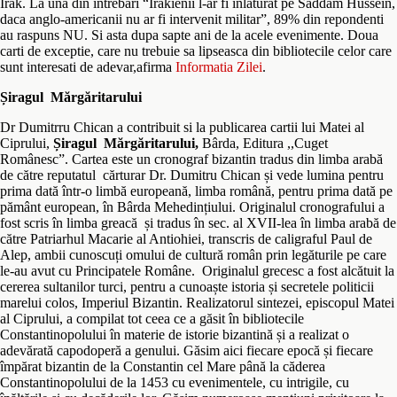
Irak. La una din intrebari “Irakienii l-ar fi inlaturat pe Saddam Hussein,
daca anglo-americanii nu ar fi intervenit militar”, 89% din repondenti
au raspuns NU. Si asta dupa sapte ani de la acele evenimente. Doua
carti de exceptie, care nu trebuie sa lipseasca din bibliotecile celor care
sunt interesati de adevar,afirma
Informatia Zilei
.
Șiragul Mărgăritarului
Dr Dumitrru Chican a contribuit si la publicarea cartii lui Matei al
Ciprului,
Șiragul Mărgăritarului,
Bârda, Editura ,,Cuget
Românesc”. Cartea este un cronograf bizantin tradus din limba arabă
de către reputatul cărturar Dr. Dumitru Chican și vede lumina pentru
prima dată într-o limbă europeană, limba română, pentru prima dată pe
pământ european, în Bârda Mehedințiului. Originalul cronografului a
fost scris în limba greacă și tradus în sec. al XVII-lea în limba arabă de
către Patriarhul Macarie al Antiohiei, transcris de caligraful Paul de
Alep, ambii cunoscuți omului de cultură român prin legăturile pe care
le-au avut cu Principatele Române. Originalul grecesc a fost alcătuit la
cererea sultanilor turci, pentru a cunoaște istoria și secretele politicii
marelui colos, Imperiul Bizantin. Realizatorul sintezei, episcopul Matei
al Ciprului, a compilat tot ceea ce a găsit în bibliotecile
Constantinopolului în materie de istorie bizantină și a realizat o
adevărată capodoperă a genului. Găsim aici fiecare epocă și fiecare
împărat bizantin de la Constantin cel Mare până la căderea
Constantinopolului de la 1453 cu evenimentele, cu intrigile, cu