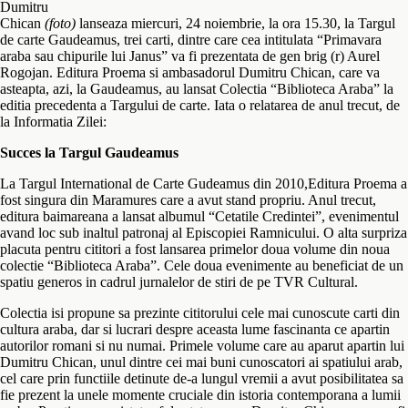
Dumitru
Chican
(foto)
lanseaza miercuri, 24 noiembrie, la ora 15.30, la Targul
de carte Gaudeamus, trei carti, dintre care cea intitulata “Primavara
araba sau chipurile lui Janus” va fi prezentata de gen brig (r) Aurel
Rogojan. Editura Proema si ambasadorul Dumitru Chican, care va
asteapta, azi, la Gaudeamus, au lansat Colectia “Biblioteca Araba” la
editia precedenta a Targului de carte. Iata o relatarea de anul trecut, de
la Informatia Zilei:
Succes la Targul Gaudeamus
La Targul International de Carte Gudeamus din 2010,Editura Proema a
fost singura din Maramures care a avut stand propriu. Anul trecut,
editura baimareana a lansat albumul “Cetatile Credintei”, evenimentul
avand loc sub inaltul patronaj al Episcopiei Ramnicului. O alta surpriza
placuta pentru cititori a fost lansarea primelor doua volume din noua
colectie “Biblioteca Araba”. Cele doua evenimente au beneficiat de un
spatiu generos in cadrul jurnalelor de stiri de pe TVR Cultural.
Colectia isi propune sa prezinte cititorului cele mai cunoscute carti din
cultura araba, dar si lucrari despre aceasta lume fascinanta ce apartin
autorilor romani si nu numai. Primele volume care au aparut apartin lui
Dumitru Chican, unul dintre cei mai buni cunoscatori ai spatiului arab,
cel care prin functiile detinute de-a lungul vremii a avut posibilitatea sa
fie prezent la unele momente cruciale din istoria contemporana a lumii