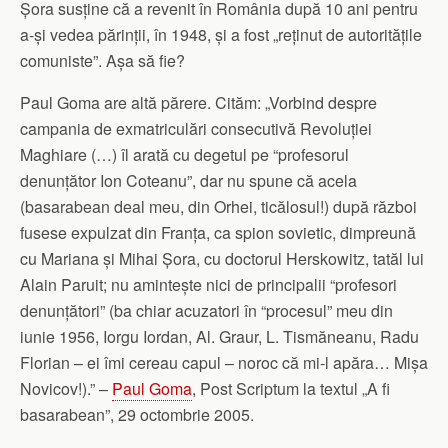
Șora susține că a revenit în România după 10 ani pentru
a-și vedea părinții, în 1948, și a fost „reținut de autoritățile
comuniste”. Așa să fie?
Paul Goma are altă părere. Cităm: „Vorbind despre
campania de exmatriculări consecutivă Revoluției
Maghiare (…) îl arată cu degetul pe “profesorul
denunțător Ion Coteanu”, dar nu spune că acela
(basarabean deal meu, din Orhei, ticălosul!) după război
fusese expulzat din Franța, ca spion sovietic, dimpreună
cu Mariana și Mihai Șora, cu doctorul Herskowitz, tatăl lui
Alain Paruit; nu amintește nici de principalii “profesori
denunțători” (ba chiar acuzatori în “procesul” meu din
iunie 1956, Iorgu Iordan, Al. Graur, L. Tismăneanu, Radu
Florian – ei îmi cereau capul – noroc că mi-l apăra… Mișa
Novicov!).” –
Paul Goma
, Post Scriptum la textul „A fi
basarabean”, 29 octombrie 2005.