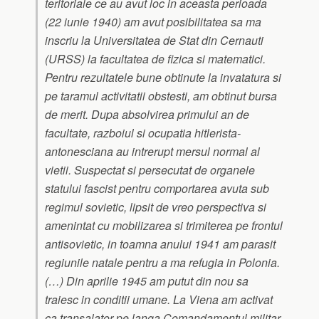
teritoriale ce au avut loc in aceasta perioada
(22 iunie 1940) am avut posibilitatea sa ma
inscriu la Universitatea de Stat din Cernauti
(URSS) la facultatea de fizica si matematici.
Pentru rezultatele bune obtinute la invatatura si
pe taramul activitatii obstesti, am obtinut bursa
de merit. Dupa absolvirea primului an de
facultate, razboiul si ocupatia hitlerista-
antonesciana au intrerupt mersul normal al
vietii. Suspectat si persecutat de organele
statului fascist pentru comportarea avuta sub
regimul sovietic, lipsit de vreo perspectiva si
amenintat cu mobilizarea si trimiterea pe frontul
antisovietic, in toamna anului 1941 am parasit
regiunile natale pentru a ma refugia in Polonia.
(…) Din aprilie 1945 am putut din nou sa
traiesc in conditii umane. La Viena am activat
ca transalator pe langa Comandamentul militar