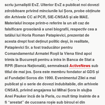
scriu jurnaliștii EvZ. Ulterior EvZ a publicat noi dovezi
zdrobitoare privind minciunile lui Șora, probe obținute
din Arhivele CC al PCR, SIE-CNSAS și ale MAE.
Materialul începe printr-o referire la un alt caz de
falsificare grosolană a unei biografii, respectiv cea a
tatălui lui Horia Roman Patapievici, prezentat de
acesta drept fost deținut politic deși, în realitate,
Patapievici Sr. a fost traducător pentru
Comandamentul Armatei Roșii la Viena fiind apoi
trimis la București pentru a intra în Banca de Stat a
RPR (Banca Națională), semnalează
ActiveNews
sub
titlul de mai jos. Șora este membru fondator al GDS și
al Fundației Soros din 1990. Evenimentul Zilei a mai
publicat și o serie de dovezi indubitabile, din arhivele
CNSAS, privind angajarea lui Mihai Șora în slujba
Anei Pauker încă de la Paris, cu mult timp înainte de a
fi “arestat” de cucoana roșie sub biroul ei din