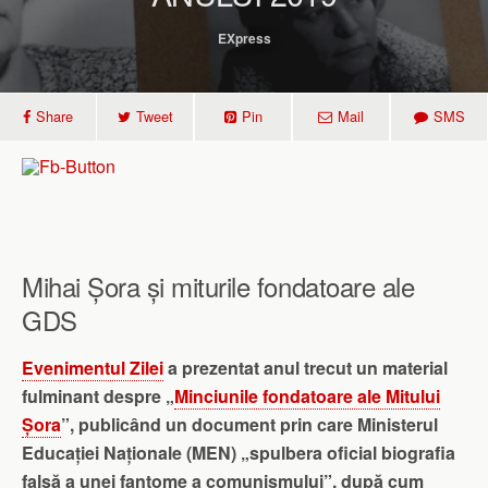
EXpress
Share
Tweet
Pin
Mail
SMS
Mihai Șora și miturile fondatoare ale
GDS
Evenimentul Zilei
a prezentat anul trecut un material
fulminant despre „
Minciunile fondatoare ale Mitului
Șora
”, publicând un document prin care Ministerul
Educației Naționale (MEN) „spulbera oficial biografia
falsă a unei fantome a comunismului”, după cum