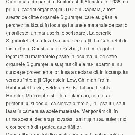
Comitetului de partid al Sectorului III Albastru. În 1935, cu
prilejul căderii organizației UTC din Capitală, a fost
arestat de către organele Siguranței, care au găsit la
percheziția făcută în locuința lui unele materiale de partid
(manifeste, un manuscris, o scrisoare). La cererile
Siguranței, el a refuzat să facă declarații. La Cabinetul de
Instrucție al Consiliului de Război, fiind interogat în
legătură cu materialele găsite în locuința lui de către
organele Siguranței, a susținut că ele nu-i aparțin și nu
cunoaște proveniența lor, însă a declarat că în locuința lui
veneau între alții Oigenstein Lew, Ghilman Froim,
Rabinovici David, Feldman Boris, Tatiana Leabis,
Hermina Marcusohn și Tilea Tukerman, care erau
prietenii lui și posibil ca cineva dintre ei, în lipsa lui, să fi
lăsat în camera sa acele materiale. Menționăm că, în
urma acestei declarații, tovarășii amintiți nu au suferit nici
o consecință din partea autorităților.
După eliberarea lui din închisoare a fost implicat într-un