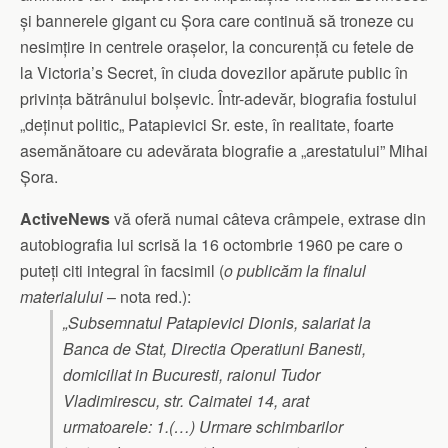
și bannerele gigant cu Șora care continuă să troneze cu
nesimțire in centrele orașelor, la concurență cu fetele de
la Victoria’s Secret, în ciuda dovezilor apărute public în
privința bătrânului bolșevic. Într-adevăr, biografia fostului
„deținut politic„ Patapievici Sr. este, în realitate, foarte
asemănătoare cu adevărata biografie a „arestatului” Mihai
Șora.
ActiveNews
vă oferă numai câteva crâmpeie, extrase din
autobiografia lui scrisă la 16 octombrie 1960 pe care o
puteți citi integral în facsimil (
o publicăm la finalul
materialului
– nota red.):
„Subsemnatul Patapievici Dionis, salariat la
Banca de Stat, Directia Operatiuni Banesti,
domiciliat in Bucuresti, raionul Tudor
Vladimirescu, str. Caimatei 14, arat
urmatoarele: 1.(…) Urmare schimbarilor