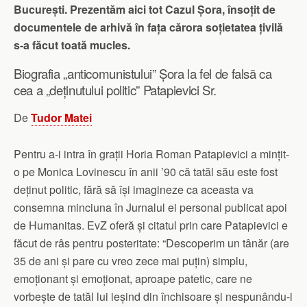
București. Prezentăm aici tot Cazul Șora, însoțit de
documentele de arhivă în fața cărora soțietatea țivilă
s-a făcut toată mucles.
Biografia „anticomunistului” Șora la fel de falsă ca
cea a „deținutului politic” Patapievici Sr.
De
Tudor Matei
Pentru a-i intra în grații Horia Roman Patapievici a mințit-
o pe Monica Lovinescu în anii ’90 că tatăl său este fost
deținut politic, fără să își imagineze ca aceasta va
consemna minciuna în Jurnalul ei personal publicat apoi
de Humanitas. EvZ oferă și citatul prin care Patapievici e
făcut de râs pentru posteritate: “Descoperim un tânăr (are
35 de ani și pare cu vreo zece mai puțin) simplu,
emoționant și emoționat, aproape patetic, care ne
vorbește de tatăl lui ieșind din închisoare și nespunându-i