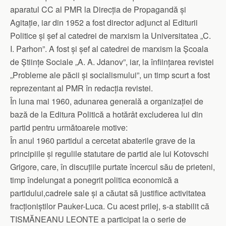
aparatul CC al PMR la Direcția de Propagandă și
Agitație, iar din 1952 a fost director adjunct al Editurii
Politice și șef al catedrei de marxism la Universitatea „C.
I. Parhon”. A fost și șef al catedrei de marxism la Școala
de Științe Sociale „A. A. Jdanov”, iar, la înființarea revistei
„Probleme ale păcii și socialismului”, un timp scurt a fost
reprezentant al PMR în redacția revistei.
În luna mai 1960, adunarea generală a organizației de
bază de la Editura Politică a hotărât excluderea lui din
partid pentru următoarele motive:
În anul 1960 partidul a cercetat abaterile grave de la
principiile și regulile statutare de partid ale lui Kotovschi
Grigore, care, în discuțiile purtate încercul său de prieteni,
timp îndelungat a ponegrit politica economică a
partidului,cadrele sale și a căutat să justifice activitatea
fracționiștilor Pauker-Luca. Cu acest prilej, s-a stabilit că
TISMĂNEANU LEONTE a participat la o serie de