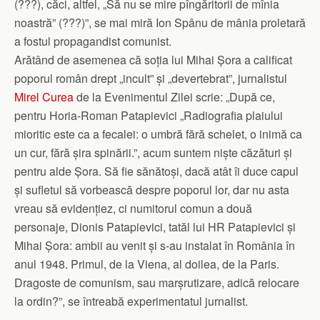
(???), căci, altfel, „Să nu se mire pîngăritorii de mînia
noastră” (???)”, se mai miră Ion Spânu de mânia proletară
a fostul propagandist comunist.
Arătând de asemenea că soția lui Mihai Șora a calificat
poporul român drept „incult” și „devertebrat”, jurnalistul
Mirel Curea
de la Evenimentul Zilei scrie: „După ce,
pentru Horia-Roman Patapievici „Radiografia plaiului
mioritic este ca a fecalei: o umbră fără schelet, o inimă ca
un cur, fără șira spinării.”, acum suntem niște căzături și
pentru alde Șora. Să fie sănătoși, dacă atât îi duce capul
și sufletul să vorbească despre poporul lor, dar nu asta
vreau să evidențiez, ci numitorul comun a două
personaje, Dionis Patapievici, tatăl lui HR Patapievici și
Mihai Șora: ambii au venit și s-au instalat în România în
anul 1948. Primul, de la Viena, al doilea, de la Paris.
Dragoste de comunism, sau marșrutizare, adică relocare
la ordin?”, se întreabă experimentatul jurnalist.