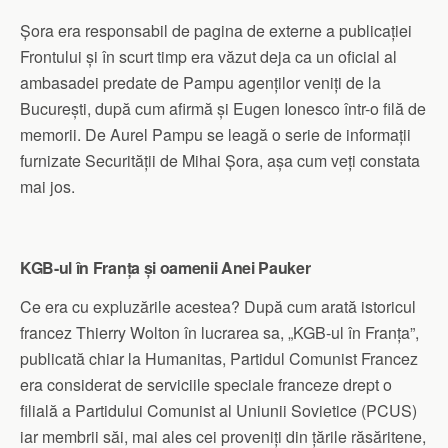
Șora era responsabil de pagina de externe a publicației
Frontului și în scurt timp era văzut deja ca un oficial al
ambasadei predate de Pampu agenților veniți de la
București, după cum afirmă și Eugen Ionesco într-o filă de
memorii. De Aurel Pampu se leagă o serie de informații
furnizate Securității de Mihai Șora, așa cum veți constata
mai jos.
KGB-ul în Franța și oamenii Anei Pauker
Ce era cu expluzările acestea? După cum arată istoricul
francez Thierry Wolton în lucrarea sa, „KGB-ul în Franța”,
publicată chiar la Humanitas, Partidul Comunist Francez
era considerat de serviciile speciale franceze drept o
filială a Partidului Comunist al Uniunii Sovietice (PCUS)
iar membrii săi, mai ales cei proveniți din țările răsăritene,