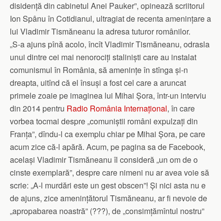
disidență din cabinetul Anei Pauker”, opinează scriitorul
Ion Spânu în Cotidianul, ultragiat de recenta amenințare a
lui Vladimir Tismăneanu la adresa tuturor românilor.
„S-a ajuns pînă acolo, încît Vladimir Tismăneanu, odrasla
unui dintre cei mai nenorociți staliniști care au instalat
comunismul în România, să amenințe în stînga și-n
dreapta, uitînd că el însuși a fost cel care a aruncat
primele zoaie pe imaginea lui Mihai Șora, într-un interviu
din 2014 pentru
Radio România Internațional
, în care
vorbea tocmai despre „comuniștii români expulzați din
Franța”, dîndu-l ca exemplu chiar pe Mihai Șora, pe care
acum zice că-l apără. Acum, pe pagina sa de Facebook,
același Vladimir Tismăneanu îl consideră „un om de o
cinste exemplară”, despre care nimeni nu ar avea voie să
scrie: „A-l murdări este un gest obscen”! Și nici asta nu e
de ajuns, zice amenințătorul Tismăneanu, ar fi nevoie de
„apropabarea noastră” (???), de „consimțămîntul nostru”