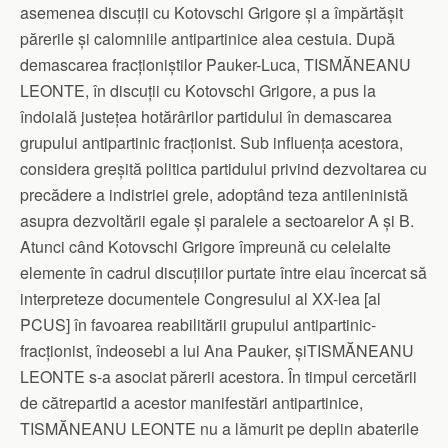
asemenea discuții cu Kotovschi Grigore și a împărtășit
părerile și calomniile antipartinice alea cestuia. După
demascarea fracționiștilor Pauker-Luca, TISMĂNEANU
LEONTE, în discuții cu Kotovschi Grigore, a pus la
îndoială justețea hotărârilor partidului în demascarea
grupului antipartinic fracționist. Sub influența acestora,
considera greșită politica partidului privind dezvoltarea cu
precădere a indistriei grele, adoptând teza antileninistă
asupra dezvoltării egale și paralele a sectoarelor A și B.
Atunci când Kotovschi Grigore împreună cu celelalte
elemente în cadrul discuțiilor purtate între eiau încercat să
interpreteze documentele Congresului al XX-lea [al
PCUS] în favoarea reabilitării grupului antipartinic-
fracționist, îndeosebi a lui Ana Pauker, șiTISMĂNEANU
LEONTE s-a asociat părerii acestora. În timpul cercetării
de cătrepartid a acestor manifestări antipartinice,
TISMĂNEANU LEONTE nu a lămurit pe deplin abaterile