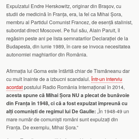
Expulzatul Endre Herskowitz, originar din Braşov, cu
studii de medicină în Franța, era, la fel ca Mihai Șora,
membru al Partidul Comunist Francez, de esență stalinist,
subordat direct Moscovei. Pe fiul său, Alain Paruit, îl
regăsim peste ani pe lista semnatarilor Declarației de la
Budapesta, din iunie 1989, în care se invoca necesitatea
autonomiei maghiarilor din România.
Afirmația lui Goma este întărită chiar de Tismăneanu dar
cu mult înainte de a izbucni scandalul.
Într-un interviu
acordat
postului Radio România Internațional în 2014,
acesta spune că Mihai Șora NU a plecat de bunăvoie
din Franța în 1948, ci că a fost expulzat împreună cu
alți comuniști de regimul lui De Gaulle:
„În 1948-49 un
mare număr de comuniști români sunt expulzați din
Franța. De exemplu, Mihai Șora.”