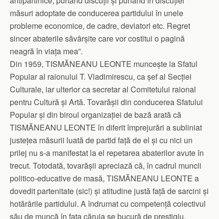
antipartinice, purtând discuții și punând în discuției
măsuri adoptate de conducerea partidului în unele
probleme economice, de cadre, deviatori etc. Regret
sincer abaterile săvârșite care vor costitui o pagină
neagră în viața mea”.
Din 1959, TISMĂNEANU LEONTE muncește la Sfatul
Popular al raionului T. Vladimirescu, ca șef al Secției
Culturale, iar ulterior ca secretar al Comitetului raional
pentru Cultură și Artă. Tovarășii din conducerea Sfatului
Popular și din biroul organizației de bază arată că
TISMĂNEANU LEONTE în diferit împrejurări a subliniat
justețea măsurii luată de partid față de el și cu nici un
prilej nu s-a manifestat la el repetarea abaterilor avute în
trecut. Totodată, tovarășii apreciază că, în cadrul muncii
politico-educative de masă, TISMĂNEANU LEONTE a
dovedit partenitate (sic!) și atitudine justă față de sarcini și
hotărârile partidului. A îndrumat cu competență colectivul
său de muncă în fața căruia se bucură de prestigiu.