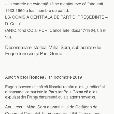
– În cadrele de evidență să se menționeze că între anii
1933-1960 a fost membru de partid.
LS/ COMISIA CENTRALĂ DE PARTID, PREȘEDINTE –
D. Coliu”
(ANIC, fond CC al PCR, Cancelarie, dosar 7/1964, f. 88-
90).
Deconspirare istorică! Mihai Șora, sub acuzele lui
Eugen Ionesco și Paul Goma
Autor:
Victor Roncea
/
11 octombrie 2019
Eugen Ionesco afirmă că filosoful român a fost „turnător” al
ambasadei comuniste la Paris,iar Paul Goma că a fost
expulzat din Franța dimpreună cu alți agenți sovietici.
Anul trecut, Mihai Șora a primit titlul de Cetățean de
Onoare al Capitalei, la propunerea USR, în baza unei