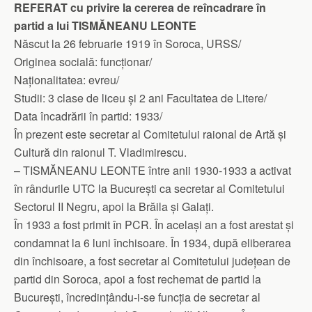
REFERAT cu privire la cererea de reîncadrare în
partid a lui TISMĂNEANU LEONTE
Născut la 26 februarie 1919 în Soroca, URSS/
Originea socială: funcționar/
Naționalitatea: evreu/
Studii: 3 clase de liceu și 2 ani Facultatea de Litere/
Data încadrării în partid: 1933/
În prezent este secretar al Comitetului raional de Artă și
Cultură din raionul T. Vladimirescu.
– TISMĂNEANU LEONTE între anii 1930-1933 a activat
în rândurile UTC la București ca secretar al Comitetului
Sectorul II Negru, apoi la Brăila și Galați.
În 1933 a fost primit în PCR. În același an a fost arestat și
condamnat la 6 luni închisoare. În 1934, după eliberarea
din închisoare, a fost secretar al Comitetului județean de
partid din Soroca, apoi a fost rechemat de partid la
București, încredințându-i-se funcția de secretar al