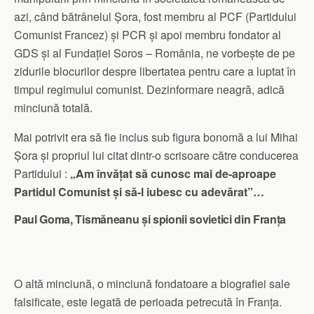
azi, când bătrânelul Șora, fost membru al PCF (Partidului
Comunist Francez) și PCR și apoi membru fondator al
GDS și al Fundației Soros – România, ne vorbește de pe
zidurile blocurilor despre libertatea pentru care a luptat în
timpul regimului comunist. Dezinformare neagră, adică
minciună totală.
Mai potrivit era să fie inclus sub figura bonomă a lui Mihai
Șora și propriul lui citat dintr-o scrisoare către conducerea
Partidului :
„Am învățat să cunosc mai de-aproape
Partidul Comunist și să-l iubesc cu adevărat”…
Paul Goma, Tismăneanu și spionii sovietici din Franța
O altă minciună, o minciună fondatoare a biografiei sale
falsificate, este legată de perioada petrecută în Franța.