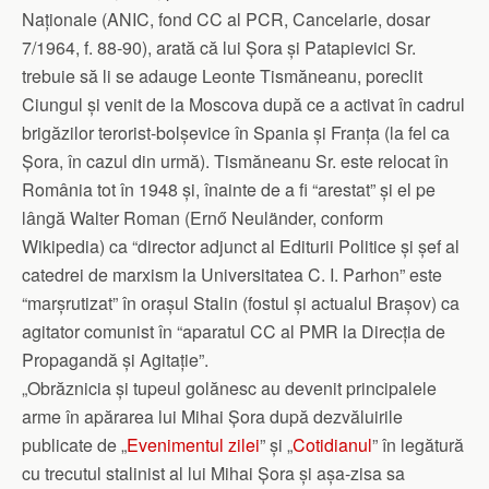
Naționale (ANIC, fond CC al PCR, Cancelarie, dosar
7/1964, f. 88-90), arată că lui Șora și Patapievici Sr.
trebuie să li se adauge Leonte Tismăneanu, poreclit
Ciungul și venit de la Moscova după ce a activat în cadrul
brigăzilor terorist-bolșevice în Spania și Franța (la fel ca
Șora, în cazul din urmă). Tismăneanu Sr. este relocat în
România tot în 1948 și, înainte de a fi “arestat” și el pe
lângă Walter Roman (Ernő Neuländer, conform
Wikipedia) ca “director adjunct al Editurii Politice și șef al
catedrei de marxism la Universitatea C. I. Parhon” este
“marșrutizat” în orașul Stalin (fostul și actualul Brașov) ca
agitator comunist în “aparatul CC al PMR la Direcția de
Propagandă și Agitație”.
„Obrăznicia și tupeul golănesc au devenit principalele
arme în apărarea lui Mihai Șora după dezvăluirile
publicate de „
Evenimentul zilei
” și „
Cotidianul
” în legătură
cu trecutul stalinist al lui Mihai Șora și așa-zisa sa