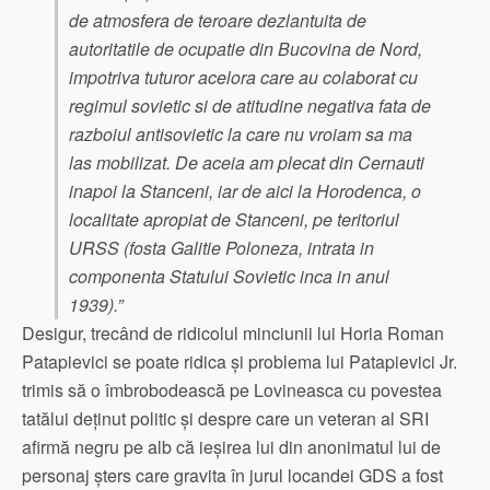
de atmosfera de teroare dezlantuita de
autoritatile de ocupatie din Bucovina de Nord,
impotriva tuturor acelora care au colaborat cu
regimul sovietic si de atitudine negativa fata de
razboiul antisovietic la care nu vroiam sa ma
las mobilizat. De aceia am plecat din Cernauti
inapoi la Stanceni, iar de aici la Horodenca, o
localitate apropiat de Stanceni, pe teritoriul
URSS (fosta Galitie Poloneza, intrata in
componenta Statului Sovietic inca in anul
1939).”
Desigur, trecând de ridicolul minciunii lui Horia Roman
Patapievici se poate ridica și problema lui Patapievici Jr.
trimis să o îmbrobodească pe Lovineasca cu povestea
tatălui deținut politic și despre care un veteran al SRI
afirmă negru pe alb că ieșirea lui din anonimatul lui de
personaj șters care gravita în jurul locandei GDS a fost