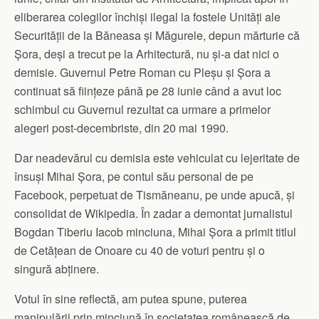
eliberarea colegilor închiși ilegal la fostele Unități ale
Securității de la Băneasa și Măgurele, depun mărturie că
Șora, deși a trecut pe la Arhitectură, nu și-a dat nici o
demisie. Guvernul Petre Roman cu Pleșu și Șora a
continuat să ființeze până pe 28 iunie când a avut loc
schimbul cu Guvernul rezultat ca urmare a primelor
alegeri post-decembriste, din 20 mai 1990.
Dar neadevărul cu demisia este vehiculat cu lejeritate de
însuși Mihai Șora, pe contul său personal de pe
Facebook, perpetuat de Tismăneanu, pe unde apucă, și
consolidat de Wikipedia. În zadar a demontat jurnalistul
Bogdan Tiberiu Iacob minciuna, Mihai Șora a primit titlul
de Cetățean de Onoare cu 40 de voturi pentru și o
singură abținere.
Votul în sine reflectă, am putea spune, puterea
manipulării prin minciună în societatea românească de