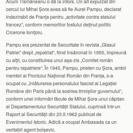
Acum Tismăneanu o dă la întors. Un alt expulzat din
cercul lui Mihai Șora avea să fie Aurel Pampu, declarat
indezirabil de Franța pentru „activitate contra statului
francez”, conform memoriilor fostului deținut politic
Cicerone Ionițoiu.
Pampu era prezentat de Securitate în revista „Glasul
Patriei” drept „repatriat”, fiind însărcinat în 1955, împreună
cu alții, cu constituirea unui așa-zis „Comitet român
pentru repatriere”. În 1945, Pampu, prieten cu Șora, ambii
membri ai Frontului Național Român din Franța, s-a
ocupat cu „înlăturarea personalului fascist al Legației
Române din Paris până la sosirea trimișilor guvernului”,
conform unei informări făcute de Mihai Șora unui căpitan
al Departamentului Securității Statului, cuprinsă într-un
Raport al Securității din 23.II.1962 publicat de
Evenimentul Istoric. Adică a ocupat Ambasada ca un
veritabil agent bolșevic.