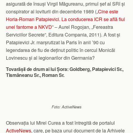
asigurată de însuși Virgil Măgureanu, primul șef al SRI și
conspirator al loviturii din decembrie 1989 („
Cine este
Horia-Roman Patapievici. La conducerea ICR se află fiul
unei fantome a NKVD
” – Aurel Rogojan, „Fereastra
Serviciilor Secrete”, Editura Compania, 2011). A fost și
Patapievici Jr. marșrutizat la Paris în anii ’90 cu
legendarea de fiu de deținut politic în cercul Monicăi
Lovinescu și al legionarilor din Germania?
Tovarășii de drum ai lui Șora: Goldberg, Patapievici Sr.,
Tismăneanu Sr., Roman Sr.
Foto: ActiveNews
Observația lui Mirel Curea a fost întregită de portalul
ActiveNews
, care, pe baza unui document de la Arhivele