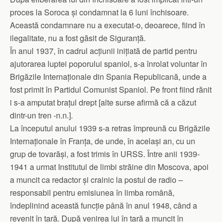
proces la Soroca și condamnat la 6 luni închisoare.
Această condamnare nu a executat-o, deoarece, fiind în
ilegalitate, nu a fost găsit de Siguranță.
În anul 1937, în cadrul acțiunii inițiată de partid pentru
ajutorarea luptei poporului spaniol, s-a înrolat voluntar în
Brigăzile Internaționale din Spania Republicană, unde a
fost primit în Partidul Comunist Spaniol. Pe front fiind rănit
i s-a amputat brațul drept [alte surse afirmă că a căzut
dintr-un tren -n.n.].
La începutul anului 1939 s-a retras împreună cu Brigăzile
Internaționale în Franța, de unde, în același an, cu un
grup de tovarăși, a fost trimis în URSS. Între anii 1939-
1941 a urmat Institutul de limbi străine din Moscova, apoi
a muncit ca redactor și crainic la postul de radio –
responsabil pentru emisiunea în limba română,
îndeplinind această funcție până în anul 1948, când a
revenit în țară. După venirea lui în țară a muncit în