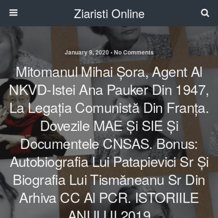
Ziaristi Online
January 9, 2020 • No Comments
Mitomanul Mihai Șora, Agent Al
NKVD-Istei Ana Pauker Din 1947,
La Legația Comunistă Din Franța.
Dovezile MAE Și SIE Și
Documentele CNSAS. Bonus:
Autobiografia Lui Patapievici Sr Și
Biografia Lui Tismăneanu Sr Din
Arhiva CC Al PCR. ISTORIILE
ANULUI 2019