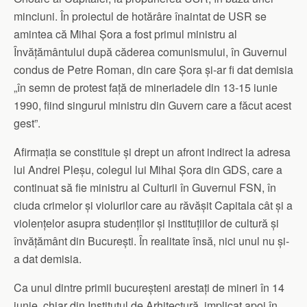
minciuni. În proiectul de hotărâre înaintat de USR se
amintea că Mihai Șora a fost primul ministru al
Învățământului după căderea comunismului, în Guvernul
condus de Petre Roman, din care Șora și-ar fi dat demisia
„în semn de protest față de mineriadele din 13-15 iunie
1990, fiind singurul ministru din Guvern care a făcut acest
gest”.
Afirmația se constituie și drept un afront indirect la adresa
lui Andrei Pleșu, colegul lui Mihai Șora din GDS, care a
continuat să fie ministru al Culturii în Guvernul FSN, în
ciuda crimelor și violurilor care au răvășit Capitala cât și a
violențelor asupra studenților și instituțiilor de cultură și
învățământ din București. În realitate însă, nici unul nu și-
a dat demisia.
Ca unul dintre primii bucureșteni arestați de mineri în 14
iunie, chiar din Institutul de Arhitectură, implicat apoi în