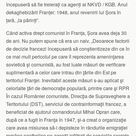
începuseră să fie treierați ca agenți ai NKVD / KGB. Anul
dekaghebizării Franței: 1948, anul revenirii lui Șora în
țară, „la părinți”.
Când activa drept comunist în Franța, Șora avea deja 30
de ani. Nu putem spune că era un naiv. „Deoarece factorii
de decizie francezi începuseră să conştientizeze din ce în
ce mai mult pericolul pe care îl reprezenta ameninţarea
sovietică şi comunistă, au fost luate măsuri de verificare
suplimentară a celor care intrau din ţările din Est pe
teritoriul Franţei. Inevitabil aceste măsuri s-au aplicat şi
celorlalte ţări de democraţie populară, printre care şi RPR
În cazul României comuniste, Direcţia de Supraveghere a
Teritoriului (DST), serviciul de contrainformaţii francez, a
beneficiat de ajutorul comandorului Mihai Opran care,
după ce a fugit în Franţa în 1947, şi-a creat o organizaţie
care avea misiunea să-i depisteze în rândurile emigraţiei
române postbelice pe agenţii infiltraţi de serviciile secrete