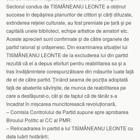
Sectorul condus de TISMĂNEANU LEONTE a obținut
succese în depășirea planurilor de cititori și cărți difuzate,
extinderea rețelei culturale, au fost premiate pe țară și pe
capitală unele biblioteci, echipe artistice de amatori etc.
Aceste aprecieri sunt confirmate și de către organele de
partid raional și orășenesc. Din examinarea situației lui
TISMĂNEANU LEONTE de la excluderea lui din partid
rezultă că el a depus eforturi pentru reabilitarea sa și a
tras învățămintele corespunzătoare din măsurile luate față
de el de către partid. Ținând seama de poziția adoptată
față de abaterile săvîrșite, de munca de reabilitarea pe
care a desfășurat-o, cât și de faptul că de tânăr s-a
încadrat în mișcarea muncitorească revoluționară,
– Comisia Controlului de Partid supune spre aprobarea
Biroului Politic al CC al PMR:
– Reîncadrarea în partid a lui TISMĂNEANU LEONTE cu
data luării hotărârii;