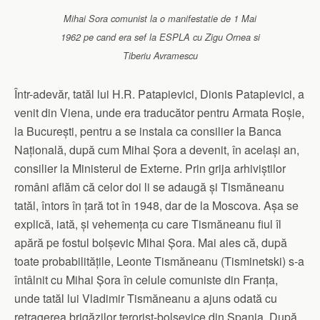
Mihai Sora comunist la o manifestatie de 1 Mai
1962 pe cand era sef la ESPLA cu Zigu Ornea si
Tiberiu Avramescu
Într-adevăr, tatăl lui H.R. Patapievici, Dionis Patapievici, a
venit din Viena, unde era traducător pentru Armata Roșie,
la București, pentru a se instala ca consilier la Banca
Națională, după cum Mihai Șora a devenit, în același an,
consilier la Ministerul de Externe. Prin grija arhiviștilor
români aflăm că celor doi li se adaugă și Tismăneanu
tatăl, întors în țară tot în 1948, dar de la Moscova. Așa se
explică, iată, și vehemența cu care Tismăneanu fiul îl
apără pe fostul bolșevic Mihai Șora. Mai ales că, după
toate probabilitățile, Leonte Tismăneanu (Tisminetski) s-a
întâlnit cu Mihai Șora în celule comuniste din Franța,
unde tatăl lui Vladimir Tismăneanu a ajuns odată cu
retragerea brigăzilor terorist-bolșevice din Spania. După