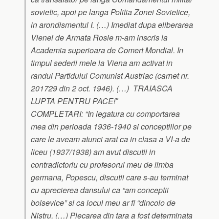
sovietic, apoi pe langa Politia Zonei Sovietice,
in arondismentul I. (…) Imediat dupa eliberarea
Vienei de Armata Rosie m-am inscris la
Academia superioara de Comert Mondial. In
timpul sederii mele la Viena am activat in
randul Partidului Comunist Austriac (carnet nr.
201729 din 2 oct. 1946). (…) TRAIASCA
LUPTA PENTRU PACE!″
COMPLETARI: “In legatura cu comportarea
mea din perioada 1936-1940 si conceptiilor pe
care le aveam atunci arat ca in clasa a VI-a de
liceu (1937/1938) am avut discutii in
contradictoriu cu profesorul meu de limba
germana, Popescu, discutii care s-au terminat
cu aprecierea dansului ca “am conceptii
bolsevice” si ca locul meu ar fi “dincolo de
Nistru. (…) Plecarea din tara a fost determinata