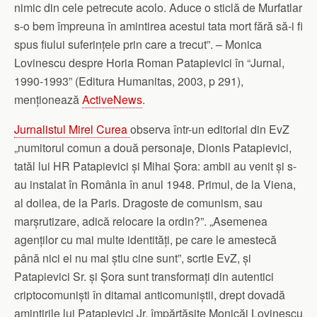
nimic din cele petrecute acolo. Aduce o sticlă de Murfatlar
s-o bem împreuna în amintirea acestui tata mort fără să-i fi
spus fiului suferințele prin care a trecut”. – Monica
Lovinescu despre Horia Roman Patapievici în “Jurnal,
1990-1993” (Editura Humanitas, 2003, p 291),
menționează
ActiveNews
.
Jurnalistul Mirel Curea
observa într-un editorial din EvZ
„numitorul comun a două personaje, Dionis Patapievici,
tatăl lui HR Patapievici și Mihai Șora: ambii au venit și s-
au instalat în România în anul 1948. Primul, de la Viena,
al doilea, de la Paris. Dragoste de comunism, sau
marșrutizare, adică relocare la ordin?”. „Asemenea
agenților cu mai multe identități, pe care le amestecă
până nici ei nu mai știu cine sunt”, scrtie EvZ, și
Patapievici Sr. și Șora sunt transformați din autentici
criptocomuniști în ditamai anticomuniștii, drept dovadă
amintirile lui Patapievici Jr. împărtășite Monicăi Lovinescu