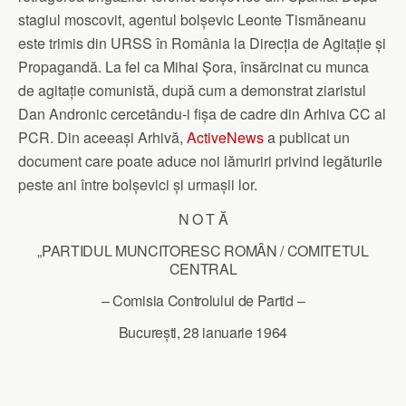
stagiul moscovit, agentul bolșevic Leonte Tismăneanu
este trimis din URSS în România la Direcția de Agitație și
Propagandă. La fel ca Mihai Șora, însărcinat cu munca
de agitație comunistă, după cum a demonstrat ziaristul
Dan Andronic cercetându-i fișa de cadre din Arhiva CC al
PCR. Din aceeași Arhivă,
ActiveNews
a publicat un
document care poate aduce noi lămuriri privind legăturile
peste ani între bolșevici și urmașii lor.
N O T Ă
„PARTIDUL MUNCITORESC ROMÂN / COMITETUL
CENTRAL
– Comisia Controlului de Partid –
București, 28 ianuarie 1964