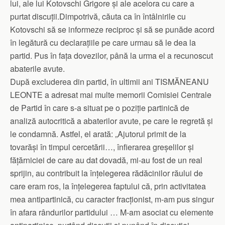
lui, ale lui Kotovschi Grigore și ale acelora cu care a
purtat discuții.Dimpotrivă, căuta ca în întâlnirile cu
Kotovschi să se informeze reciproc și să se punăde acord
în legătură cu declarațiile pe care urmau să le dea la
partid. Pus în fața dovezilor, până la urma el a recunoscut
abaterile avute.
După excluderea din partid, în ultimii ani TISMĂNEANU
LEONTE a adresat mai multe memorii Comisiei Centrale
de Partid în care s-a situat pe o poziție partinică de
analiză autocritică a abaterilor avute, pe care le regretă și
le condamnă. Astfel, el arată: „Ajutorul primit de la
tovarăși în timpul cercetării…, înfierarea greșelilor și
fățărniciei de care au dat dovadă, mi-au fost de un real
sprijin, au contribuit la înțelegerea rădăcinilor răului de
care eram ros, la înțelegerea faptului că, prin activitatea
mea antipartinică, cu caracter fracționist, m-am pus singur
în afara rândurilor partidului … M-am asociat cu elemente