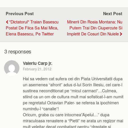
Previous Post
Next Post
"Dictatorul" Traian Basescu
Minerii Din Rosia Montana: Nu
Postat De Fiica Sa Mai Mica,
Putem Trai Din Ciupercute Si
Elena Basescu, Pe Twitter
Impletit De Cosuri Din Nuiele
3 responses
Valeriu Carp jr.
February 21, 2012
Hai sa vedem cat sufera cei din Piata Universitatii dupa
un asemenea “afront” adus d-lui Sorin Iliesiu, cel care-l
sustinea neconditionat pe “micul carmaci”…Culmea,
stiind ca un om de cultura mult mai sofisticat-l-am numit
pe regretatul Octavian Paler- se referea la ipochimen
numindu-l “canalie”!
Oricum, graba cu care intocmea”Apelul…” dupa
miraculoasa renastere a “Pietii” ne arata un regizor mai
mult veleitar decat combatant pentru “dreptate si