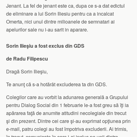
Jenant. La fel de jenant este ca, dupa ce s-a dat edictul
de eliminare a lui Sorin Iliesiu pentru ca a incalcat
Omerta, nici unul dintre milioanele de semnatari ai
apelurilor sale nu i-au sarit in aparare.
Sorin Ilieşiu a fost exclus din GDS
de Radu Filipescu
Dragă Sorin Ilieşiu,
Te anunţ că s-a hotărât excluderea ta din GDS.
Colegilor care au vorbit la adunarea generală a Grupului
pentru Dialog Social din 1 februarie le-a fost greu să îţi ia
apărarea faţă de anumite atitudini necolegiale din trecut
şi din prezent. Dintre cei care şi-au exprimat opţiunea prin
e-mail, patru colegi au fost împotriva excluderii. Ai trimis,
în trecut, comunicate în care i-ai inclus pe unii dintre