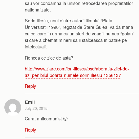
sau vor condamna la unison retrocedarea proprietatilor
nationalizate.
Sorin Iliesiu, unul dintre autorii filmului “Piata
Universitatii 1990”, regizat de Stere Gulea, va da mana
cu cel care in urma cu un sfert de veac il numea “golan”
si care a chemat minerii sa ii stalceasca in bataie pe
intelectuali.
Roncea ce zice de asta?
http://www.ziare.com/ion-iliescu/psd/aberatia-zilei-de-
azi-penibilul-poarta-numele-sorin-iliesiu-1356137
Reply
Emil
July 20, 2015
Curat anticomunist 🙂
Reply