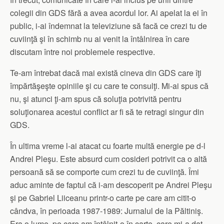
colegii din GDS fără a avea acordul lor. Ai apelat la ei în
public, i-ai îndemnat la televiziune să facă ce crezi tu de
cuviinţă şi în schimb nu ai venit la întâlnirea în care
discutam între noi problemele respective.
Te-am întrebat dacă mai există cineva din GDS care îţi
împărtăşeşte opiniile şi cu care te consulţi. Mi-ai spus că
nu, şi atunci ţi-am spus că soluţia potrivită pentru
soluţionarea acestui conflict ar fi să te retragi singur din
GDS.
În ultima vreme l-ai atacat cu foarte multă energie pe d-l
Andrei Pleşu. Este absurd cum cosideri potrivit ca o altă
persoană să se comporte cum crezi tu de cuviinţă. Îmi
aduc aminte de faptul că i-am descoperit pe Andrei Pleşu
şi pe Gabriel Liiceanu printr-o carte pe care am citit-o
cândva, în perioada 1987-1989: Jurnalul de la Păltiniş.
Era o lume, pe care am întâlnit-o în carte, care mi-a dat