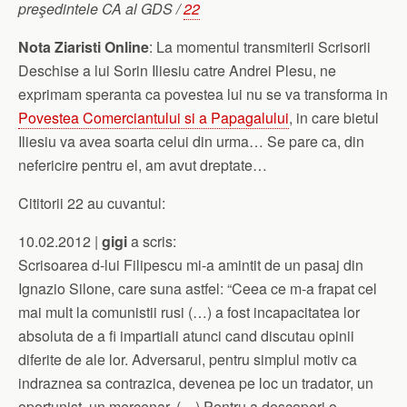
preşedintele CA al GDS /
22
Nota Ziaristi Online
: La momentul transmiterii Scrisorii
Deschise a lui Sorin Iliesiu catre Andrei Plesu, ne
exprimam speranta ca povestea lui nu se va transforma in
Povestea Comerciantului si a Papagalului
, in care bietul
Iliesiu va avea soarta celui din urma… Se pare ca, din
nefericire pentru el, am avut dreptate…
Cititorii 22 au cuvantul:
10.02.2012 |
gigi
a scris:
Scrisoarea d-lui Filipescu mi-a amintit de un pasaj din
Ignazio Silone, care suna astfel: “Ceea ce m-a frapat cel
mai mult la comunistii rusi (…) a fost incapacitatea lor
absoluta de a fi impartiali atunci cand discutau opinii
diferite de ale lor. Adversarul, pentru simplul motiv ca
indraznea sa contrazica, devenea pe loc un tradator, un
oportunist, un mercenar. (…) Pentru a descoperi o