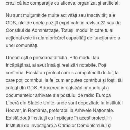
crezi că fac comparaţie cu altceva, organizat şi artificial.
Nu sunt mulţumit de multe activităţi sau inactivităţi ale
GDS, nici de unele poziţii exprimate în revista 22 sau de
Consiliul de Administraţie. Totuşi, modul în care tu ai
acţionat este în afara oricărei capacităţi de funcţionare a
unei comunităţi.
Uneori eşti o persoană dificilă. Prin modul tău
încăpăţânat, ai avut însă şi realizări notabile. Poţi
continua. Există un proiect care s-a împotmolit de tot, la
care poţi contribui, la fel cum ar putea contribui şi foştii tăi
colegi din GDS. Aducerea înregistrărilor audio şi a
documentelor arhivate ale postului de radio Europa
Liberă din Statele Unite, unde sunt depozitate la Institutul
Hoover, în Româ­nia, preferabil la Arhivele Naţionale.
Există două instituţii cu implicare în acest proiect: 1)
Institutul de Investigare a Crimelor Comunismului şi