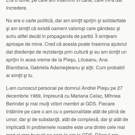
încredere.
Nu era o carte politică, dar am simţit sprijin şi solidaritate
şi am simţit că există oameni valoroşi care gândesc şi
scriu altfel decât în propaganda de partid. Îi simţeam
aproape de mine. Cred că acesta poate însemna ajutorul
dat disidenţei de rezistenţa prin cultură şi eu am simţit un
sprijin în acea vreme de la Pleşu, Liiceanu, Ana
Blandiana, Gabriela Adameşteanu şi alţii. Cum probabil
ai simţit şi tu.
L-am cunoscut personal pe domnul Andrei Pleşu pe 27
decembrie 1989, împreună cu Mariana Celac, Mihnea
Berindei şi mai mulţi viitori membri ai GDS. Fiecare
întâlnire pe care o am cu o personalitate atât de plină de
umor, dar şi de substanţă, atât de complexă, dar şi atât de
implicată în problemele noastre este una dintre cele mai
mari şi rare bucurii pe care le am la GDS. Dânsul are