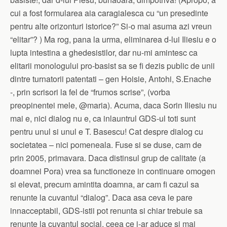
cui a fost formularea aia caragialesca cu “un presedinte
pentru alte orizonturi istorice?” Si-o mai asuma azi vreun
“elitar”? ) Ma rog, pana la urma, eliminarea d-lui Iliesiu e o
lupta intestina a ghedesistilor, dar nu-mi amintesc ca
elitarii monologului pro-basist sa se fi dezis public de unii
dintre turnatorii patentati – gen Hoisie, Antohi, S.Enache
-, prin scrisori la fel de “frumos scrise”, (vorba
preopinentei mele, @maria). Acuma, daca Sorin Iliesiu nu
mai e, nici dialog nu e, ca inlauntrul GDS-ul toti sunt
pentru unul si unul e T. Basescu! Cat despre dialog cu
societatea – nici pomeneala. Fuse si se duse, cam de
prin 2005, primavara. Daca distinsul grup de calitate (a
doamnei Pora) vrea sa functioneze in continuare omogen
si elevat, precum amintita doamna, ar cam fi cazul sa
renunte la cuvantul “dialog”. Daca asa ceva le pare
innacceptabil, GDS-istii pot renunta si chiar trebuie sa
renunte la cuvantul social, ceea ce i-ar aduce si mai