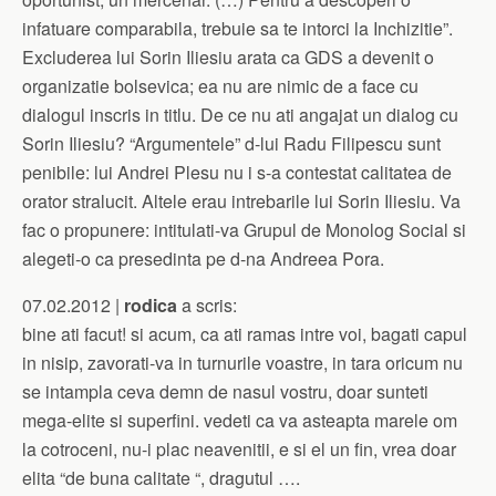
infatuare comparabila, trebuie sa te intorci la Inchizitie”.
Excluderea lui Sorin Iliesiu arata ca GDS a devenit o
organizatie bolsevica; ea nu are nimic de a face cu
dialogul inscris in titlu. De ce nu ati angajat un dialog cu
Sorin Iliesiu? “Argumentele” d-lui Radu Filipescu sunt
penibile: lui Andrei Plesu nu i s-a contestat calitatea de
orator stralucit. Altele erau intrebarile lui Sorin Iliesiu. Va
fac o propunere: intitulati-va Grupul de Monolog Social si
alegeti-o ca presedinta pe d-na Andreea Pora.
07.02.2012 |
rodica
a scris:
bine ati facut! si acum, ca ati ramas intre voi, bagati capul
in nisip, zavorati-va in turnurile voastre, in tara oricum nu
se intampla ceva demn de nasul vostru, doar sunteti
mega-elite si superfini. vedeti ca va asteapta marele om
la cotroceni, nu-i plac neavenitii, e si el un fin, vrea doar
elita “de buna calitate “, dragutul ….