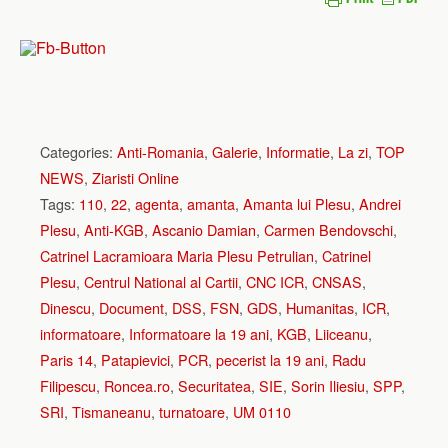
Categories:
Anti-Romania
,
Galerie
,
Informatie
,
La zi
,
TOP
NEWS
,
Ziaristi Online
Tags:
110
,
22
,
agenta
,
amanta
,
Amanta lui Plesu
,
Andrei
Plesu
,
Anti-KGB
,
Ascanio Damian
,
Carmen Bendovschi
,
Catrinel Lacramioara Maria Plesu Petrulian
,
Catrinel
Plesu
,
Centrul National al Cartii
,
CNC ICR
,
CNSAS
,
Dinescu
,
Document
,
DSS
,
FSN
,
GDS
,
Humanitas
,
ICR
,
informatoare
,
Informatoare la 19 ani
,
KGB
,
Liiceanu
,
Paris 14
,
Patapievici
,
PCR
,
pecerist la 19 ani
,
Radu
Filipescu
,
Roncea.ro
,
Securitatea
,
SIE
,
Sorin Iliesiu
,
SPP
,
SRI
,
Tismaneanu
,
turnatoare
,
UM 0110