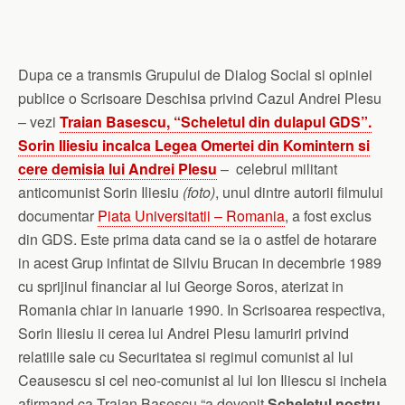
Dupa ce a transmis Grupului de Dialog Social si opiniei
publice o Scrisoare Deschisa privind Cazul Andrei Plesu
– vezi
Traian Basescu, “Scheletul din dulapul GDS”.
Sorin Iliesiu incalca Legea Omertei din Komintern si
cere demisia lui Andrei Plesu
– celebrul militant
anticomunist Sorin Iliesiu
(foto)
, unul dintre autorii filmului
documentar
Piata Universitatii – Romania
, a fost exclus
din GDS. Este prima data cand se ia o astfel de hotarare
in acest Grup infintat de Silviu Brucan in decembrie 1989
cu sprijinul financiar al lui George Soros, aterizat in
Romania chiar in ianuarie 1990. In Scrisoarea respectiva,
Sorin Iliesiu ii cerea lui Andrei Plesu lamuriri privind
relatiile sale cu Securitatea si regimul comunist al lui
Ceausescu si cel neo-comunist al lui Ion Iliescu si incheia
afirmand ca Traian Basescu “a devenit
Scheletul nostru