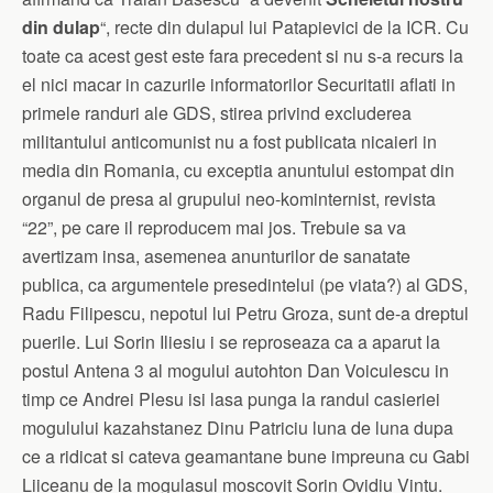
din dulap
“, recte din dulapul lui Patapievici de la ICR. Cu
toate ca acest gest este fara precedent si nu s-a recurs la
el nici macar in cazurile informatorilor Securitatii aflati in
primele randuri ale GDS, stirea privind excluderea
militantului anticomunist nu a fost publicata nicaieri in
media din Romania, cu exceptia anuntului estompat din
organul de presa al grupului neo-kominternist, revista
“22”, pe care il reproducem mai jos. Trebuie sa va
avertizam insa, asemenea anunturilor de sanatate
publica, ca argumentele presedintelui (pe viata?) al GDS,
Radu Filipescu, nepotul lui Petru Groza, sunt de-a dreptul
puerile. Lui Sorin Iliesiu i se reproseaza ca a aparut la
postul Antena 3 al mogului autohton Dan Voiculescu in
timp ce Andrei Plesu isi lasa punga la randul casieriei
mogulului kazahstanez Dinu Patriciu luna de luna dupa
ce a ridicat si cateva geamantane bune impreuna cu Gabi
Liiceanu de la mogulasul moscovit Sorin Ovidiu Vintu.