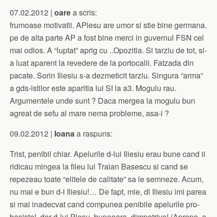
07.02.2012 |
oare
a scris:
frumoase motivatii. APlesu are umor si stie bine germana.
pe de alta parte AP a fost bine merci in guvernul FSN cel
mai odios. A “luptat” aprig cu ..Opozitia. Si tarziu de tot, si-
a luat aparent la revedere de la portocalii. Fatzada din
pacate. Sorin Iliesiu s-a dezmeticit tarziu. Singura “arma”
a gds-istilor este aparitia lui SI la a3. Mogulu rau.
Argumentele unde sunt ? Daca mergea la mogulu bun
agreat de sefu al mare nema probleme, asa-i ?
09.02.2012 |
Ioana
a raspuns:
Trist, penibil chiar. Apelurile d-lui Iliesiu erau bune cand ii
ridicau mingea la fileu lui Traian Basescu si cand se
repezeau toate “elitele de calitate” sa le semneze. Acum,
nu mai e bun d-l Iliesiu!… De fapt, mie, dl Iliesiu imi parea
si mai inadecvat cand compunea penibile apelurile pro-
basiste!, dar d-lui Plesu, bunaoara, dimpotriva! (Apropo, a