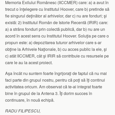
Memoria Exilului Românesc (IICCMER) care: a) a avut în
trecut o înţelegere cu Institutul Hoover, care b) pretinde să
fie singurul deţinător al arhivelor, dar c) nu are fonduri; şi
există: 2) Institutul Român de Istorie Recentă (IRIR) care:
a) a strâns fonduri prin colectă publică, dar b) nu are un
acord în acest sens cu Institutul Hoover. Soluţia pe care o
propun este: a) depozitarea tuturor arhivelor care s-ar
obţine la Arhivele Naţionale, b) cu acces public la ele, şi
c) atât IICCMER, cât şi IRIR să contribuie cu resursele pe
care le au la acest proiect.
Aşa încât nu suntem foarte îngrijoraţi de faptul că nu mai
faci parte din grupul nostru, pentru că poţi să îţi continui
activitatea oricum. Am observat că te-ai integrat foarte
bine în grupul de la Antena 3. Îţi dorim succes în
continuare, în nouă echipă.
RADU FILIPESCU,