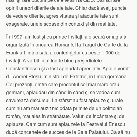
opinii uneori diferite de ale tale. Chiar dacă aveţi puncte
de vedere diferite, agresivitatea şi atacurile tale sunt
exagerate, unele scoase din context şi din realitate.
În 1997, am fost şi eu printre invitaţi la o seară omagială
organizată în onoarea României la Târgul de Carte de la
Frankfurt, într-o sală a conferinţelor cu peste 1.000 de
invitaţi. A vorbit întâi foarte bine preşedintele
Constantinescu şi a fost aplaudat apreciativ. Apoi a vorbit
d-l Andrei Pleşu, ministrul de Externe, în limba germană.
Cei prezenţi, dintre care procentul cel mai mare erau
germani, aplaudau din când în când şi se vedea cum
savurează discursul. La sfârşit au fost aplauze şi urale
cum nu am mai auzit niciodată primite de un politician
român, mai ales în străinătate. Valuri de încântare şi de
aplauze. Cam cum sunt aplauzele la Festivalul Enescu
după concertele de succes de la Sala Palatului. Ca să nu