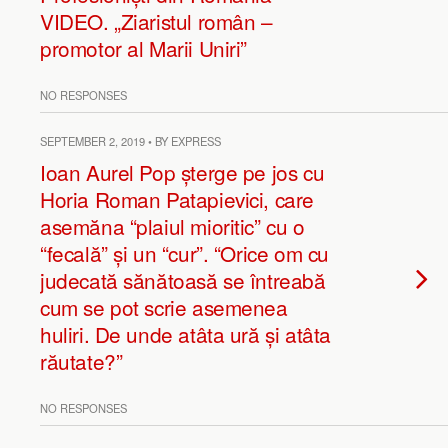
VIDEO. „Ziaristul român –
promotor al Marii Uniri”
NO RESPONSES
SEPTEMBER 2, 2019 • BY EXPRESS
Ioan Aurel Pop șterge pe jos cu
Horia Roman Patapievici, care
asemăna “plaiul mioritic” cu o
“fecală” și un “cur”. “Orice om cu
judecată sănătoasă se întreabă
cum se pot scrie asemenea
huliri. De unde atâta ură și atâta
răutate?”
NO RESPONSES