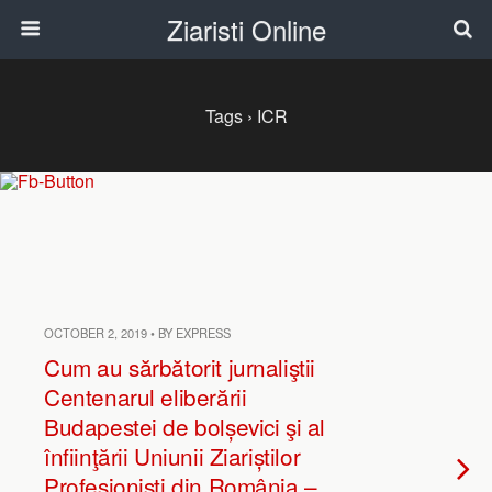
Ziaristi Online
Tags › ICR
OCTOBER 2, 2019 • BY EXPRESS
Cum au sărbătorit jurnaliştii
Centenarul eliberării
Budapestei de bolșevici şi al
înfiinţării Uniunii Ziariștilor
Profesioniști din România –