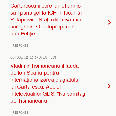
Cărtărescu îi cere lui Iohannis
să-l pună şef la ICR în locul lui
Patapievici. N-aţi citit ceva mai
caraghios: O autopropunere
prin Petiţie
1 RESPONSE
OCTOBER 22, 2015 • BY EXPRESS
Vladimir Tismăneanu îl laudă
pe Ion Spânu pentru
internaţionalizarea plagiatului
lui Cărtărescu. Apelul
intelectualilor GDS: “Nu vomitaţi
pe Tismăneanu!”
1 RESPONSE