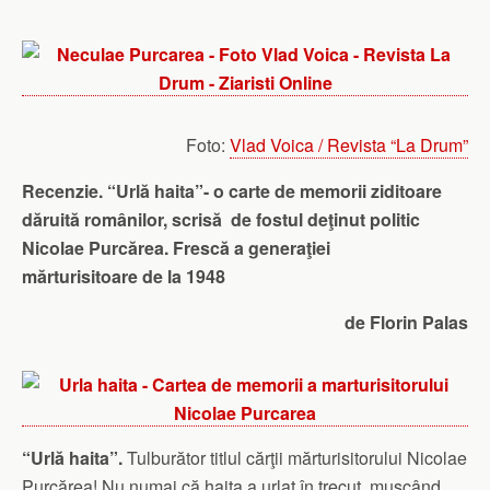
Foto:
Vlad Voica / Revista “La Drum”
Recenzie. “Urlă haita”- o carte de memorii ziditoare
dăruită românilor, scrisă de fostul deţinut politic
Nicolae Purcărea. Frescă a generaţiei
mărturisitoare de la 1948
de Florin Palas
“Urlă haita”.
Tulburător titlul cărţii mărturisitorului Nicolae
Purcărea! Nu numai că haita a urlat în trecut, muşcând