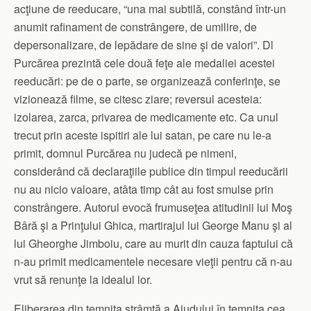
acţiune de reeducare, “una mai subtilă, constând într-un
anumit rafinament de constrângere, de umilire, de
depersonalizare, de lepădare de sine şi de valori”. Dl
Purcărea prezintă cele două feţe ale medaliei acestei
reeducări: pe de o parte, se organizează conferinţe, se
vizionează filme, se citesc ziare; reversul acesteia:
izolarea, zarca, privarea de medicamente etc. Ca unul
trecut prin aceste ispitiri ale lui satan, pe care nu le-a
primit, domnul Purcărea nu judecă pe nimeni,
considerând că declaraţiile publice din timpul reeducării
nu au nicio valoare, atâta timp cât au fost smulse prin
constrângere. Autorul evocă frumuseţea atitudinii lui Moş
Bâră şi a Prinţului Ghica, martirajul lui George Manu şi al
lui Gheorghe Jimboiu, care au murit din cauza faptului că
n-au primit medicamentele necesare vieţii pentru că n-au
vrut să renunţe la idealul lor.
Eliberarea din temniţa strâmtă a Aiudului în temniţa cea