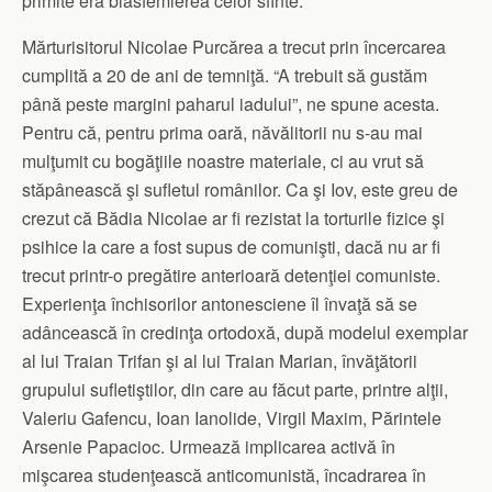
primite era blasfemierea celor sfinte.
Mărturisitorul Nicolae Purcărea a trecut prin încercarea
cumplită a 20 de ani de temniţă. “A trebuit să gustăm
până peste margini paharul iadului”, ne spune acesta.
Pentru că, pentru prima oară, năvălitorii nu s-au mai
mulţumit cu bogăţiile noastre materiale, ci au vrut să
stăpânească şi sufletul românilor. Ca şi Iov, este greu de
crezut că Bădia Nicolae ar fi rezistat la torturile fizice şi
psihice la care a fost supus de comunişti, dacă nu ar fi
trecut printr-o pregătire anterioară detenţiei comuniste.
Experienţa închisorilor antonesciene îl învaţă să se
adâncească în credinţa ortodoxă, după modelul exemplar
al lui Traian Trifan şi al lui Traian Marian, învăţătorii
grupului sufletiştilor, din care au făcut parte, printre alţii,
Valeriu Gafencu, Ioan Ianolide, Virgil Maxim, Părintele
Arsenie Papacioc. Urmează implicarea activă în
mişcarea studenţească anticomunistă, încadrarea în