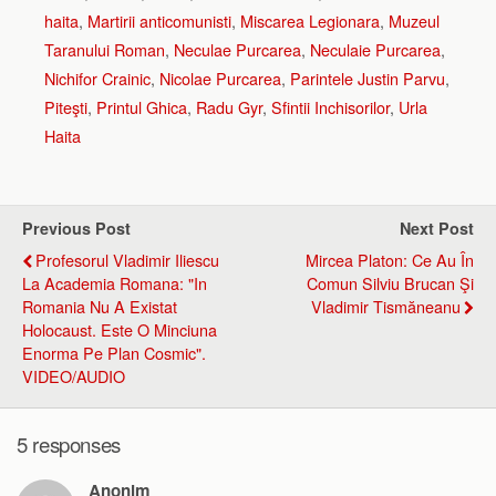
haita
,
Martirii anticomunisti
,
Miscarea Legionara
,
Muzeul
Taranului Roman
,
Neculae Purcarea
,
Neculaie Purcarea
,
Nichifor Crainic
,
Nicolae Purcarea
,
Parintele Justin Parvu
,
Piteşti
,
Printul Ghica
,
Radu Gyr
,
Sfintii Inchisorilor
,
Urla
Haita
Previous Post
Next Post
Profesorul Vladimir Iliescu
Mircea Platon: Ce Au În
La Academia Romana: "In
Comun Silviu Brucan Şi
Romania Nu A Existat
Vladimir Tismăneanu
Holocaust. Este O Minciuna
Enorma Pe Plan Cosmic".
VIDEO/AUDIO
5 responses
Anonim