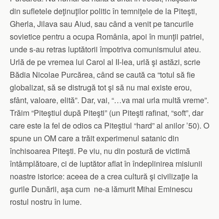
din sufletele deţinuţilor politic în temniţele de la Piteşti,
Gherla, Jilava sau Aiud, sau când a venit pe tancurile
sovietice pentru a ocupa România, apoi în munţii patriei,
unde s-au retras luptătorii împotriva comunismului ateu.
Urlă de pe vremea lui Carol al II-lea, urlă şi astăzi, scrie
Bădia Nicolae Purcărea, când se caută ca “totul să fie
globalizat, să se distrugă tot şi să nu mai existe erou,
sfânt, valoare, elită”. Dar, vai, “…va mai urla multă vreme”.
Trăim “Piteştiul după Piteşti” (un Piteşti rafinat, “soft”, dar
care este la fel de odios ca Piteştiul “hard” al anilor ’50). O
spune un OM care a trăit experimenul satanic din
închisoarea Piteşti. Pe viu, nu din postură de victimă
întâmplătoare, ci de luptător aflat în îndeplinirea misiunii
noastre istorice: aceea de a crea cultură şi civilizaţie la
gurile Dunării, aşa cum ne-a lămurit Mihai Eminescu
rostul nostru în lume.