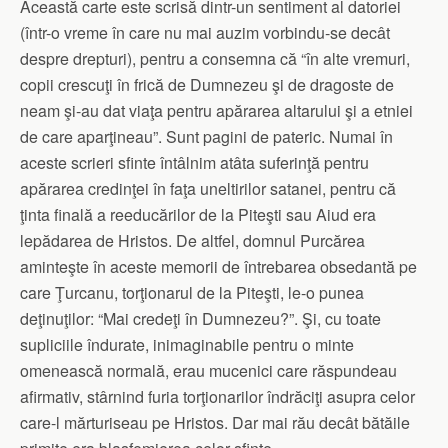
Această carte este scrisă dintr-un sentiment al datoriei
(într-o vreme în care nu mai auzim vorbindu-se decât
despre drepturi), pentru a consemna că “în alte vremuri,
copii crescuţi în frică de Dumnezeu şi de dragoste de
neam şi-au dat viaţa pentru apărarea altarului şi a etniei
de care aparţineau”. Sunt pagini de pateric. Numai în
aceste scrieri sfinte întâlnim atâta suferinţă pentru
apărarea credinţei în faţa uneltirilor satanei, pentru că
ţinta finală a reeducărilor de la Piteşti sau Aiud era
lepădarea de Hristos. De altfel, domnul Purcărea
aminteşte în aceste memorii de întrebarea obsedantă pe
care Ţurcanu, torţionarul de la Piteşti, le-o punea
deţinuţilor: “Mai credeţi în Dumnezeu?”. Şi, cu toate
supliciile îndurate, inimaginabile pentru o minte
omenească normală, erau mucenici care răspundeau
afirmativ, stârnind furia torţionarilor îndrăciţi asupra celor
care-l mărturiseau pe Hristos. Dar mai rău decât bătăile