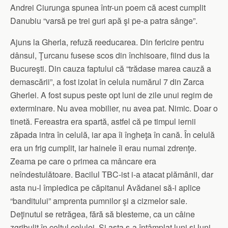
Andrei Ciurunga spunea într-un poem că acest cumplit
Danubiu “varsă pe trei guri apă şi pe-a patra sânge”.
Ajuns la Gherla, refuză reeducarea. Din fericire pentru
dânsul, Ţurcanu fusese scos din închisoare, fiind dus la
Bucureşti. Din cauza faptului că “trădase marea cauză a
demascării”, a fost izolat în celula numărul 7 din Zarca
Gherlei. A fost supus peste opt luni de zile unui regim de
exterminare. Nu avea mobilier, nu avea pat. Nimic. Doar o
tinetă. Fereastra era spartă, astfel că pe timpul iernii
zăpada intra în celulă, iar apa îi îngheţa în cană. În celulă
era un frig cumplit, iar hainele îi erau numai zdrenţe.
Zeama pe care o primea ca mâncare era
neîndestulătoare. Bacilul TBC-ist i-a atacat plămânii, dar
asta nu-l împiedica pe căpitanul Avădanei să-i aplice
“banditului” amprenta pumnilor şi a cizmelor sale.
Deţinutul se retrăgea, fără să blesteme, ca un câine
zgribulit în colţul celulei. Şi asta s-a întâmplat luni şi luni