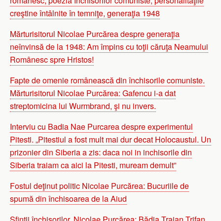
românesc, poezia închisorilor comuniste, personalităţile
creştine întâlnite în temniţe, generaţia 1948
Mărturisitorul Nicolae Purcărea despre generaţia
neînvinsă de la 1948: Am împins cu toţii căruţa Neamului
Românesc spre Hristos!
Fapte de omenie românească din închisorile comuniste.
Mărturisitorul Nicolae Purcărea: Gafencu i-a dat
streptomicina lui Wurmbrand, şi nu invers.
Interviu cu Badia Nae Purcarea despre experimentul
Pitesti. „Pitestiul a fost mult mai dur decat Holocaustul. Un
prizonier din Siberia a zis: daca noi in inchisorile din
Siberia traiam ca aici la Pitesti, muream demult”
Fostul deţinut politic Nicolae Purcărea: Bucuriile de
spumă din închisoarea de la Aiud
Sfinţii închisorilor. Nicolae Purcărea: Bădia Traian Trifan