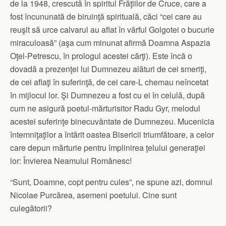
de la 1948, crescută în spiritul Frăţiilor de Cruce, care a
fost încununată de biruinţă spirituală, căci “cei care au
reuşit să urce calvarul au aflat în vârful Golgotei o bucurie
miraculoasă” (aşa cum minunat afirmă Doamna Aspazia
Oţel-Petrescu, în prologul acestei cărţi). Este încă o
dovadă a prezenţei lui Dumnezeu alături de cei smeriţi,
de cei aflaţi în suferinţă, de cei care-L chemau neîncetat
în mijlocul lor. Şi Dumnezeu a fost cu ei în celulă, după
cum ne asigură poetul-mărturisitor Radu Gyr, melodul
acestei suferinţe binecuvântate de Dumnezeu. Mucenicia
întemniţaţilor a întărit oastea Bisericii triumfătoare, a celor
care depun mărturie pentru împlinirea ţelului generaţiei
lor: Învierea Neamului Românesc!
“Sunt, Doamne, copt pentru cules”, ne spune azi, domnul
Nicolae Purcărea, asemeni poetului. Cine sunt
culegătorii?