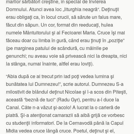
marilor sărbători creştine, în special de Învierea
Domnului. Atunci avea loc „liturghia neagră“. Deţinuţii
erau obligaţi ca, în locul crucii, să sărute un falus mare,
făcut din săpun. Un cor, format din reeducaţi, hulea
numele Mântuitorului şi al Fecioarei Maria. Cruce îşi mai
făceau doar cu limba în gură, când erau ţinuţi în „poziţie”
(pe marginea patului de scândură, cu mâinile pe
genunchi; nu aveau voie să privească nici la dreapta, nici
la stânga, numai înainte, altfel erau loviţi).
“Abia după ce ai trecut prin iad poţi vedea lumina şi
bunătatea lui Dumnezeu!”, scrie autorul. Dumnezeu S-a
milostivit de blândul deţinut Nicolae şi l-a scos din Piteşti,
această “beznă de tuci” (Radu Gyr), pentru a-l duce la
Canal. Câte n-a văzut şi-acolo! A lucrat la o carieră de
piatră. Şi-a atenţionat camarazii să aibă grijă ce vorbesc
cu studenţii informatori. De la Cernavodă până la Capul
Midia vedea cruce lângă cruce. Poetul, deţinut şi el,