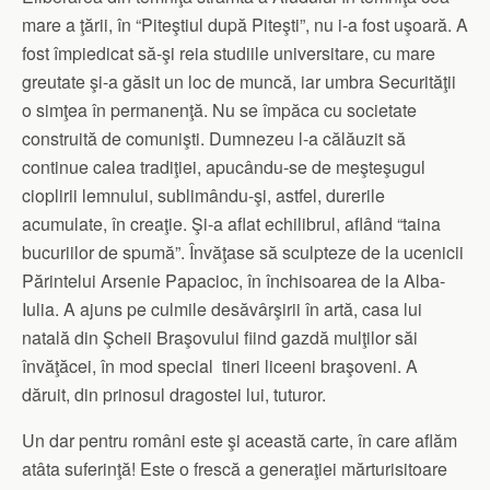
mare a ţării, în “Piteştiul după Piteşti”, nu i-a fost uşoară. A
fost împiedicat să-şi reia studiile universitare, cu mare
greutate şi-a găsit un loc de muncă, iar umbra Securităţii
o simţea în permanenţă. Nu se împăca cu societate
construită de comunişti. Dumnezeu l-a călăuzit să
continue calea tradiţiei, apucându-se de meşteşugul
cioplirii lemnului, sublimându-şi, astfel, durerile
acumulate, în creaţie. Şi-a aflat echilibrul, aflând “taina
bucuriilor de spumă”. Învăţase să sculpteze de la ucenicii
Părintelui Arsenie Papacioc, în închisoarea de la Alba-
Iulia. A ajuns pe culmile desăvârşirii în artă, casa lui
natală din Şcheii Braşovului fiind gazdă mulţilor săi
învăţăcei, în mod special tineri liceeni braşoveni. A
dăruit, din prinosul dragostei lui, tuturor.
Un dar pentru români este şi această carte, în care aflăm
atâta suferinţă! Este o frescă a generaţiei mărturisitoare