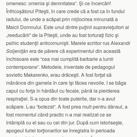
omenesc: omenia şi demnitatea”. Şi ce încercări!
Înfricoşătorul Piteşti, în care crede că a fost ca în fundul
iadului, de unde a scăpat prin mijlocirea minunată a
Maicii Domnului. Este unul dintre puţinii supravieţuitori ai
„reeducării” de la Piteşti, unde au fost torturaţi fizic şi
psihic studenţii anticomunişti. Marele scriitor rus Alexandr
Soljeniţân
era de părere că experimentul din această
închisoare este “cea mai cumplită barbarie a lumii
contemporane”. Metodele, inventate de pedagogul
sovietic Makarenko, erau drăceşti. A fost forţat să
mănânce din gamela în care îşi făcea nevoile. I se băga
capul cu forţa în hârdăul cu fecale, până la pierderea
respiraţiei. S-a opus din toate puterile, dar n-a avut
scăpare. L-au “botezat”. A fost prea mult pentru dânsul, a
fost momentul când practic n-a mai realizat ce se
întâmplă cu el sau cu cei din jur. După cum istoriseşte,
apogeul furiei torţionarilor se înregistra în perioada