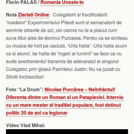
Florin PALAS /
Romania Uneste-te
Nota
Ziaristi Online
: Culegatorii si fructificatorii
“roadelor” Experimentului Pitesti sunt si semanatorii de
seminte otravite de azi, cei carora nu le-a placut cum
suna titlul ales de domnul Purcarea. Pentru ca se simteau
cu musca de hoit pe caciula. “Urla haita”. Urla haita acum
ca si atunci. Iar haita de “ingeri ai luminii” se face ca nu
aude avertismentul transmis de adevaratul si singurul
Culegator, prin glasul Parintelui Justin: Nu va jucati cu
Sfintii Inchisorilor!
Foto “La Drum”:
Nicolae Purcărea – Neînfrântul!
Diferenta dintre un Roman si un Patapievici. Interviu
cu un mare mester al traditiei populare, fost detinut
politic 20 de ani ca legionar
Video Vlad Mihai: