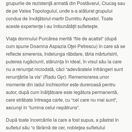
grupurile de rezistenţă armată din Postăvarul, Ciucaş sau
de pe Valea Topologului, unde s-a alăturat grupului
condus de învăţătorul-martir Dumitru Apostol. Toate
aceste experienţe l-au îmbunătăţit sufleteşte.
Viaţa domnului Purcărea merită “file de acatist” (după
cum spune Doamna Aspazia Oţel-Petrescu) în care să se
reflecte smerenia, îndelunga răbdare, tăria mărturisirii,
puterea rugăciunii, stăruinţa în ideal, în visul său la care
nu a renunţat niciodată, căci “adevăratele înfrângeri sunt
renunţările la vis” (Radu Gyr). Rememorarea unor
momente din iadul închisorilor este dureroasă pentru
autor, după cum înălţătoare este legătura permanentă,
care străbate întreaga carte, cu “cei care nu mai sunt”,
ascunşi în “lumina celui nepătruns”.
După toate încercările la care a fost supus, a păstrat în
sufletul său “o fărâmă de cer, nobleţea sufletului