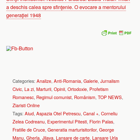
a deschis calea spre sfinţenie. O evocare a mentorului
generaţiei 1948
Categories:
Analize
,
Anti-Romania
,
Galerie
,
Jurnalism
Civic
,
La zi
,
Marturii
,
Opinii
,
Ortodoxie
,
Profetism
Romanesc
,
Regimul comunist
,
Românism
,
TOP NEWS
,
Ziaristi Online
Tags:
Aiud
,
Aspazia Otel Petrescu
,
Canal +
,
Corneliu
Zelea Codreanu
,
Experimentul Pitesti
,
Florin Palas
,
Fratiile de Cruce
,
Generatia marturisitorilor
,
George
Manu
,
Gherla
,
Jilava
,
Lansare de carte
,
Lansare Urla