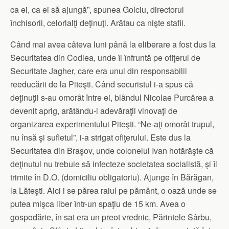
ca ei, ca ei să ajungă”, spunea Goiciu, directorul
închisorii, celorlalţi deţinuţi. Arătau ca nişte stafii.
Când mai avea câteva luni până la eliberare a fost dus la
Securitatea din Codlea, unde îl înfruntă pe ofiţerul de
Securitate Jagher, care era unul din responsabilii
reeducării de la Piteşti. Când securistul i-a spus că
deţinuţii s-au omorât între ei, blândul Nicolae Purcărea a
devenit aprig, arătându-i adevăraţii vinovaţi de
organizarea experimentului Piteşti. “Ne-aţi omorât trupul,
nu însă şi sufletul”, i-a strigat ofiţerului. Este dus la
Securitatea din Braşov, unde colonelul Ivan hotărăşte că
deţinutul nu trebuie să infecteze societatea socialistă, şi îl
trimite în D.O. (domiciliu obligatoriu). Ajunge în Bărăgan,
la Lăteşti. Aici i se părea raiul pe pământ, o oază unde se
putea mişca liber într-un spaţiu de 15 km. Avea o
gospodărie, în sat era un preot vrednic, Părintele Sârbu,