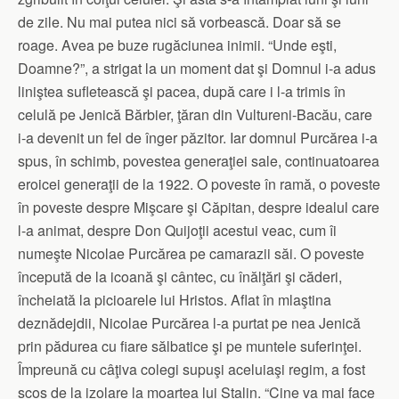
de zile. Nu mai putea nici să vorbească. Doar să se
roage. Avea pe buze rugăciunea inimii. “Unde eşti,
Doamne?”, a strigat la un moment dat şi Domnul i-a adus
liniştea sufletească şi pacea, după care i l-a trimis în
celulă pe Jenică Bărbier, ţăran din Vultureni-Bacău, care
i-a devenit un fel de înger păzitor. Iar domnul Purcărea i-a
spus, în schimb, povestea generaţiei sale, continuatoarea
eroicei generaţii de la 1922. O poveste în ramă, o poveste
în poveste despre Mişcare şi Căpitan, despre idealul care
l-a animat, despre Don Quijoţii acestui veac, cum îi
numeşte Nicolae Purcărea pe camarazii săi. O poveste
începută de la icoană şi cântec, cu înălţări şi căderi,
încheiată la picioarele lui Hristos. Aflat în mlaştina
deznădejdii, Nicolae Purcărea l-a purtat pe nea Jenică
prin pădurea cu fiare sălbatice şi pe muntele suferinţei.
Împreună cu câţiva colegi supuşi aceluiaşi regim, a fost
scos de la izolare la moartea lui Stalin. “Cine va mai face