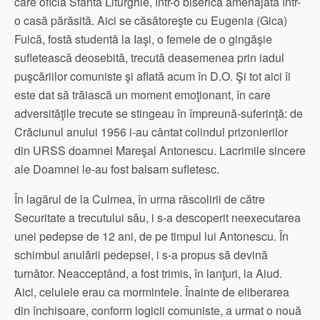
care oficia Sfânta Liturghie, într-o biserică amenajată într-
o casă părăsită. Aici se căsătoreşte cu Eugenia (Gica)
Fuică, fostă studentă la Iaşi, o femeie de o gingăşie
sufletească deosebită, trecută deasemenea prin iadul
puşcăriilor comuniste şi aflată acum în D.O. Şi tot aici îi
este dat să trăiască un moment emoţionant, în care
adversităţile trecute se stingeau în împreună-suferinţă: de
Crăciunul anului 1956 i-au cântat colindul prizonierilor
din URSS doamnei Mareşal Antonescu. Lacrimile sincere
ale Doamnei le-au fost balsam sufletesc.
În lagărul de la Culmea, în urma răscolirii de către
Securitate a trecutului său, i s-a descoperit neexecutarea
unei pedepse de 12 ani, de pe timpul lui Antonescu. În
schimbul anulării pedepsei, i s-a propus să devină
turnător. Neacceptând, a fost trimis, în lanţuri, la Aiud.
Aici, celulele erau ca mormintele. Înainte de eliberarea
din închisoare, conform logicii comuniste, a urmat o nouă