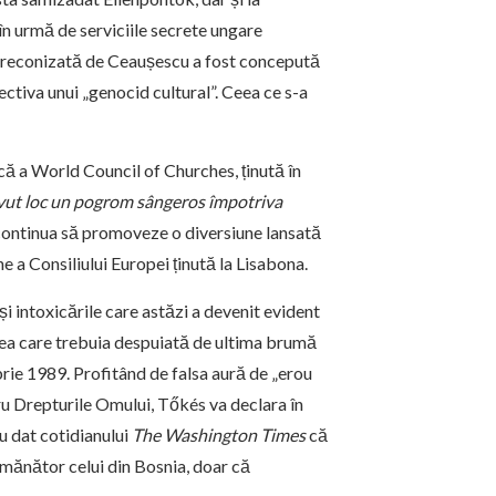
în urmă de serviciile secrete ungare
r preconizată de Ceaușescu a fost concepută
ctiva unui „genocid cultural”. Ceea ce s-a
că a World Council of Churches, ținută în
avut loc un pogrom sângeros împotriva
el continua să promoveze o diversiune lansată
e a Consiliului Europei ținută la Lisabona.
și intoxicările care astăzi a devenit evident
cea care trebuia despuiată de ultima brumă
rie 1989. Profitând de falsa aură de „erou
tru Drepturile Omului, Tőkés va declara în
iu dat cotidianului
The Washington Times
că
mănător celui din Bosnia, doar că