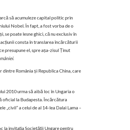
arcă să acumuleze capital politic prin
iului Nobel. În fapt, a fost vorba de o
i, se poate lesne ghici, că nu exclusiv în
țiunii consta în translarea încărcăturii
ce presupune el, spre așa-zisul Ținut
omâniei
.
r dintre România și Republica China, care
ului 2010 urma să aibă loc în Ungaria o
ă oficial la Budapesta. Încărcătura
le „civil” a celui de al 14-lea Dalai Lama –
c la invitația Societății Ungare pentru