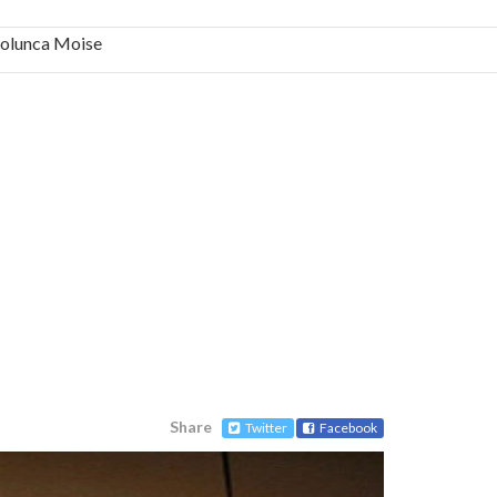
 Solunca Moise
bilă, periculoase pentru sănătate
 mai ușor de stăpânit”
ristos!”
e la Humanitas militează pentru federalizarea
Share
Twitter
Facebook