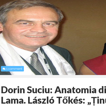
1 comment
Dorin Suciu: Anatomia di
Lama. László Tőkés: „Țin