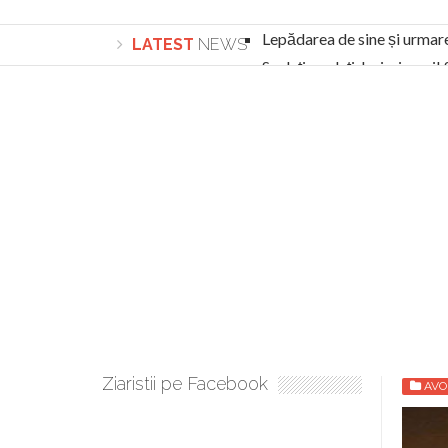
Lepădarea de sine și urmar
LATEST
NEWS
Sculați, sculați, boieri mari
Academia Române revine în cazul pericolele 
Academia Română: 5G poate cauza CANCER. Gu
La Mulți Ani, Eugen Mihăescu!
Pamfil Șeicaru omagiat la Mănăstirea ctitori
Nu vă fie frică! FOTO și VIDEO cu Corneliu Vl
Mariana Nicolesco: Evenimentele Darclée la
Schimbarea la Față: “Acesta e Fiul Meu Mult Iub
Turnătorul DIE Lucian Boia înjură din nou popo
României
Ziaristii pe Facebook
AVO