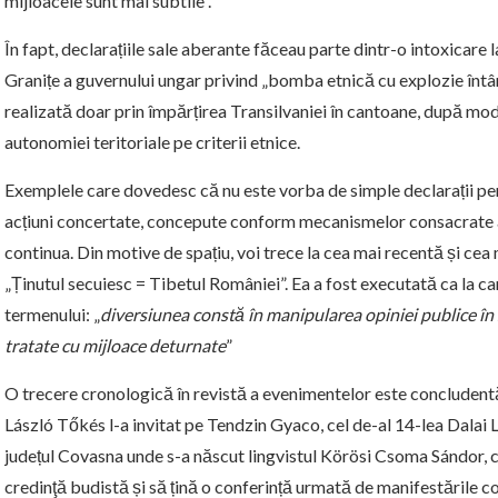
mijloacele sunt mai subtile”.
În fapt, declarațiile sale aberante făceau parte dintr-o intoxicare
Granițe a guvernului ungar privind „bomba etnică cu explozie întâ
realizată doar prin împărțirea Transilvaniei în cantoane, după mode
autonomiei teritoriale pe criterii etnice.
Exemplele care dovedesc că nu este vorba de simple declarații per
acțiuni concertate, concepute conform mecanismelor consacrate ale 
continua. Din motive de spațiu, voi trece la cea mai recentă și ce
„Ținutul secuiesc = Tibetul României”. Ea a fost executată ca la car
termenului: „
diversiunea constă în manipularea opiniei publice în s
tratate cu mijloace deturnate
”
O trecere cronologică în revistă a evenimentelor este concludentă
László Tőkés l-a invitat pe Tendzin Gyaco, cel de-al 14-lea Dalai L
județul Covasna unde s-a născut lingvistul Körösi Csoma Sándor, c
credinţă budistă și să țină o conferință urmată de manifestările 