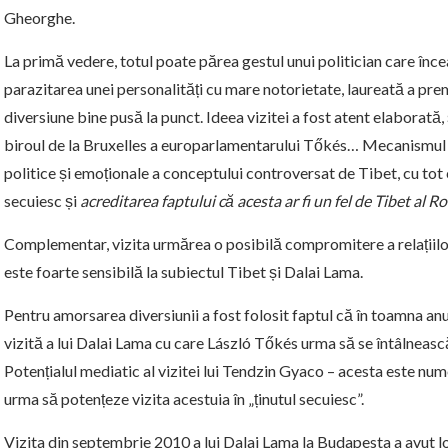
Gheorghe.
La primă vedere, totul poate părea gestul unui politician care înce
parazitarea unei personalități cu mare notorietate, laureată a prem
diversiune bine pusă la punct. Ideea vizitei a fost atent elaborată, ș
biroul de la Bruxelles a europarlamentarului Tőkés… Mecanismul ac
politice și emoționale a conceptului controversat de Tibet, cu tot 
secuiesc și
acreditarea faptului că acesta ar fi un fel de Tibet al R
Complementar, vizita urmărea o posibilă compromitere a relațiilo
este foarte sensibilă la subiectul Tibet și Dalai Lama.
Pentru amorsarea diversiunii a fost folosit faptul că în toamna an
vizită a lui Dalai Lama cu care László Tőkés urma să se întâlneasc
Potențialul mediatic al vizitei lui Tendzin Gyaco – acesta este nume
urma să potențeze vizita acestuia în „ținutul secuiesc”.
Vizita din septembrie 2010 a lui Dalai Lama la Budapesta a avut lo