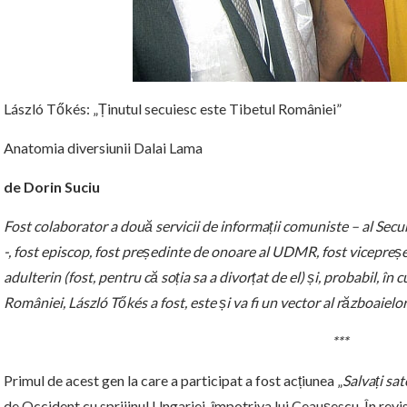
László Tőkés: „Ținutul secuiesc este Tibetul României”
Anatomia diversiunii Dalai Lama
de Dorin Suciu
Fost colaborator a două servicii de informații comuniste – al Securi
-, fost episcop, fost președinte de onoare al UDMR, fost vicepreș
adulterin (fost, pentru că soția sa a divorțat de el) și, probabil, în
României, László Tőkés a fost, este și va fi un vector al războaie
***
Primul de acest gen la care a participat a fost acțiunea „
Salvați sa
de Occident cu sprijinul Ungariei, împotriva lui Ceaușescu. În revi