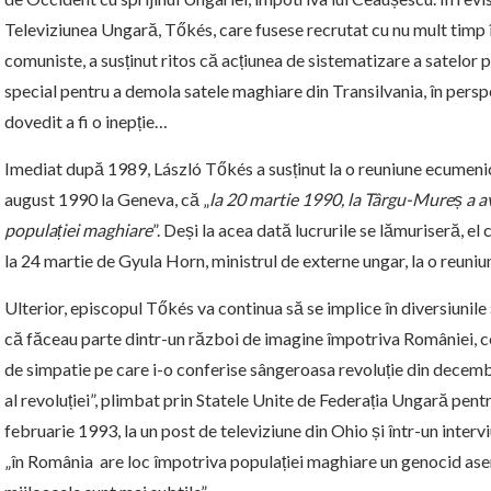
Televiziunea Ungară, Tőkés, care fusese recrutat cu nu mult timp 
comuniste, a susținut ritos că acțiunea de sistematizare a satelo
special pentru a demola satele maghiare din Transilvania, în perspe
dovedit a fi o inepție…
Imediat după 1989, László Tőkés a susținut
la o reuniune ecumeni
august 1990 la Geneva, că „
l
a 20 martie 1990, la Târgu-Mureș a 
populației maghiare
”. Deși la acea dată lucrurile se lămuriseră, 
la 24 martie de Gyula Horn, ministrul de externe ungar, la o reuniun
Ulterior, episcopul Tőkés va continua să se implice în diversiunile 
că făceau parte dintr-un război de imagine împotriva României, 
de simpatie pe care i-o conferise sângeroasa revoluție din decemb
al revoluției”, plimbat prin Statele Unite de Federația Ungară pen
februarie 1993, la un post de televiziune din Ohio și într-un interv
„în România are loc împotriva populației maghiare un genocid ase