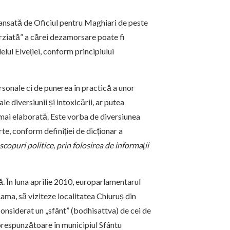
 lansată de Oficiul pentru Maghiari de peste
rziată” a cărei dezamorsare poate fi
lul Elveției, conform principiului
sonale ci de punerea în practică a unor
diversiunii și intoxicării, ar putea
a mai elaborată. Este vorba de diversiunea
te, conform definiției de dicționar a
copuri politice, prin folosirea de informaţii
. În luna aprilie 2010, europarlamentarul
ama, să viziteze localitatea Chiuruș din
onsiderat un „sfânt” (bodhisattva) de cei de
corespunzătoare în municipiul Sfântu