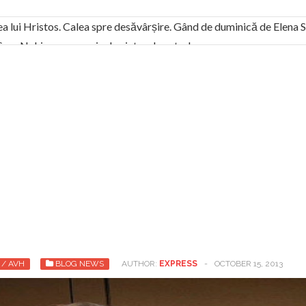
ea lui Hristos. Calea spre desăvârșire. Gând de duminică de Elena
! Sara Nukina are nevoie de ajutorul nostru!
generate de tehnologia 5G și cere Dezbatere Națională
vernul, dat în judecată pentru HG 5G. Antenele de telefonie mo
tă chiar de către el: Sfânta Ana – Orșova
ad și Cavalerii noilor apocalipse. “O societate înfricoșată e mult
 Televiziunea Naţională – o mare sărbătoare. VIDEO
it – pe El să-l ascultați!” În inimi “să-nflorească, ca rod de har, H
rul român: “românii sunt slavi, nu latini”. Fostul agent ceaușist d
 / AVH
BLOG NEWS
AUTHOR:
EXPRESS
-
OCTOBER 15, 2013