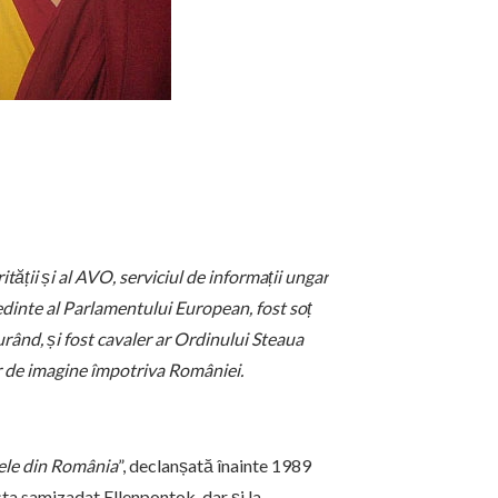
tății și al AVO, serviciul de informații ungar
edinte al Parlamentului European, fost soț
 curând, și fost cavaler ar Ordinului Steaua
lor de imagine împotriva României.
tele din România
”, declanșată înainte 1989
sta samizadat Ellenpontok, dar și la