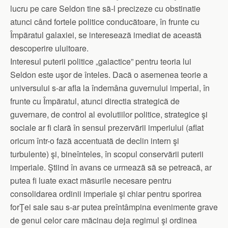
lucru pe care Seldon tine sã-l precizeze cu obstinatie
atunci când fortele politice conducãtoare, în frunte cu
Împãratul galaxiei, se intereseazã imediat de aceastã
descoperire uluitoare.
Interesul puterii politice „galactice” pentru teoria lui
Seldon este uşor de înteles. Dacã o asemenea teorie a
universului s-ar afla la îndemâna guvernului imperial, în
frunte cu Împãratul, atunci directia strategicã de
guvernare, de control al evolutiilor politice, strategice şi
sociale ar fi clarã în sensul prezervãrii imperiului (aflat
oricum într-o fazã accentuatã de declin intern şi
turbulente) şi, bineînteles, în scopul conservãrii puterii
imperiale. Ştiind în avans ce urmeazã sã se petreacã, ar
putea fi luate exact mãsurile necesare pentru
consolidarea ordinii imperiale şi chiar pentru sporirea
forŢei sale sau s-ar putea preîntâmpina evenimente grave
de genul celor care mãcinau deja regimul şi ordinea