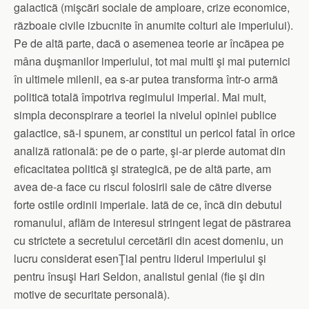
galacticã (mişcãri sociale de amploare, crize economice,
rãzboaie civile izbucnite în anumite colturi ale imperiului).
Pe de altã parte, dacã o asemenea teorie ar încãpea pe
mâna duşmanilor imperiului, tot mai multi şi mai puternici
în ultimele milenii, ea s-ar putea transforma într-o armã
politicã totalã împotriva regimului imperial. Mai mult,
simpla deconspirare a teoriei la nivelul opiniei publice
galactice, sã-i spunem, ar constitui un pericol fatal în orice
analizã rationalã: pe de o parte, şi-ar pierde automat din
eficacitatea politicã şi strategicã, pe de altã parte, am
avea de-a face cu riscul folosirii sale de cãtre diverse
forte ostile ordinii imperiale. Iatã de ce, încã din debutul
romanului, aflãm de interesul stringent legat de pãstrarea
cu strictete a secretului cercetãrii din acest domeniu, un
lucru considerat esenŢial pentru liderul imperiului şi
pentru însuşi Hari Seldon, analistul genial (fie şi din
motive de securitate personalã).