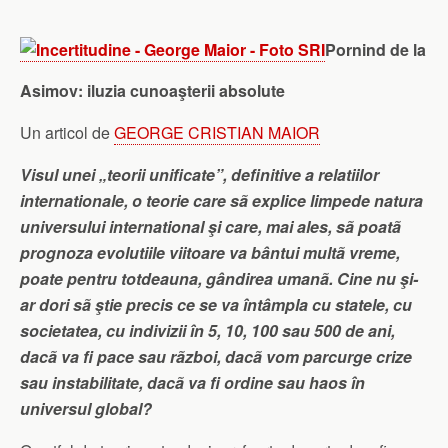
Pornind de la
Asimov: iluzia cunoaşterii absolute
Un articol de
GEORGE CRISTIAN MAIOR
Visul unei „teorii unificate”, definitive a relatiilor
internationale, o teorie care sã explice limpede natura
universului international şi care, mai ales, sã poatã
prognoza evolutiile viitoare va bântui multã vreme,
poate pentru totdeauna, gândirea umanã. Cine nu şi-
ar dori sã ştie precis ce se va întâmpla cu statele, cu
societatea, cu indivizii în 5, 10, 100 sau 500 de ani,
dacã va fi pace sau rãzboi, dacã vom parcurge crize
sau instabilitate, dacã va fi ordine sau haos în
universul global?