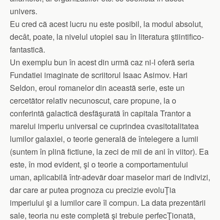
univers.
Eu cred cã acest lucru nu este posibil, la modul absolut,
decât, poate, la nivelul utopiei sau în literatura ştiintifico-
fantasticã.
Un exemplu bun în acest din urmã caz ni-l oferã seria
Fundatiei imaginate de scriitorul Isaac Asimov. Hari
Seldon, eroul romanelor din aceastã serie, este un
cercetãtor relativ necunoscut, care propune, la o
conferintã galacticã desfãşuratã în capitala Trantor a
marelui imperiu universal ce cuprindea cvasitotalitatea
lumilor galaxiei, o teorie generalã de întelegere a lumii
(suntem în plinã fictiune, la zeci de mii de ani în viitor). Ea
este, în mod evident, şi o teorie a comportamentului
uman, aplicabilã într-adevãr doar maselor mari de indivizi,
dar care ar putea prognoza cu precizie evoluŢia
imperiului şi a lumilor care îl compun. La data prezentãrii
sale, teoria nu este completã şi trebuie perfecŢionatã,