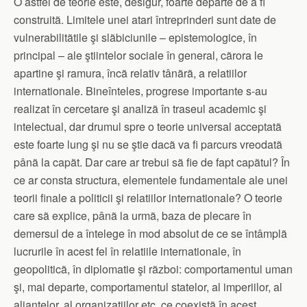
O astfel de teorie este, desigur, foarte departe de a fi
construitã. Limitele unei atari întreprinderi sunt date de
vulnerabilitãtile şi slãbiciunile – epistemologice, în
principal – ale ştiintelor sociale în general, cãrora le
apartine şi ramura, încã relativ tânãrã, a relatiilor
internationale. Bineînteles, progrese importante s-au
realizat în cercetare şi analizã în traseul academic şi
intelectual, dar drumul spre o teorie universal acceptatã
este foarte lung şi nu se ştie dacã va fi parcurs vreodatã
pânã la capãt. Dar care ar trebui sã fie de fapt capãtul? În
ce ar consta structura, elementele fundamentale ale unei
teorii finale a politicii şi relatiilor internationale? O teorie
care sã explice, pânã la urmã, baza de plecare în
demersul de a întelege în mod absolut de ce se întâmplã
lucrurile în acest fel în relatiile internationale, în
geopoliticã, în diplomatie şi rãzboi: comportamentul uman
şi, mai departe, comportamentul statelor, al imperiilor, al
aliantelor, al organizatiilor etc. ce coexistã în acest