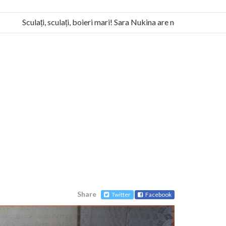
Sculați, sculați, boieri mari! Sara Nukina are nevoie de ajutorul 
la Humanitas militează pentru federalizarea României
Share
Twitter
Facebook