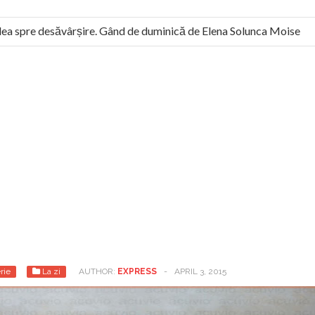
a spre desăvârșire. Gând de duminică de Elena Solunca Moise
l român: “românii sunt slavi, nu latini”. Fostul agent ceaușist de 
rie
La zi
AUTHOR:
EXPRESS
-
APRIL 3, 2015