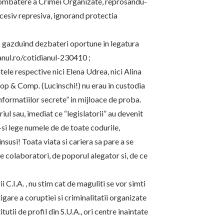
si Combatere a Crimei Organizate, reprosandu-
xcesiv represiva, ignorand protectia
ro gazduind dezbateri oportune in legatura
ianul.ro/cotidianul-230410 ;
le respective nici Elena Udrea, nici Alina
cop & Comp. (Lucinschi!) nu erau in custodia
“informatiilor secrete” in mijloace de proba.
iul sau, imediat ce “legislatorii” au devenit
 –si lege numele de de toate codurile,
susi! Toata viata si cariera sa pare a se
de colaboratori, de poporul alegator si, de ce
C.I.A. , nu stim cat de maguliti se vor simti
stigare a coruptiei si criminalitatii organizate
utii de profil din S.U.A., ori centre inaintate