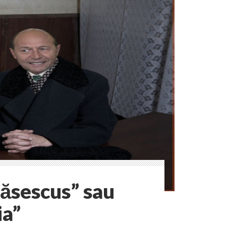
ăsescus” sau
a”