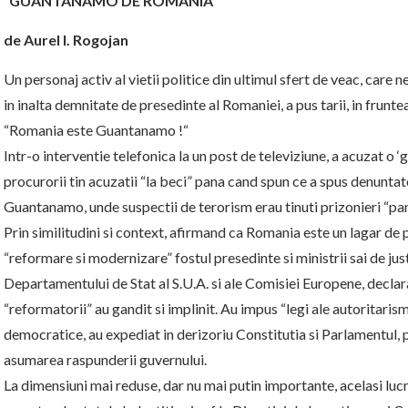
“GUANTANAMO DE ROMÂNIA”
de Aurel I. Rogojan
Un personaj activ al vietii politice din ultimul sfert de veac, care 
in inalta demnitate de presedinte al Romaniei, a pus tarii, in frunte
“Romania este Guantanamo !“
Intr-o interventie telefonica la un post de televiziune, a acuzat o 
procurorii tin acuzatii “la beci” pana cand spun ce a spus denuntato
Guantanamo, unde suspectii de terorism erau tinuti prizonieri “pan
Prin similitudini si context, afirmand ca Romania este un lagar de pri
“reformare si modernizare” fostul presedinte si ministrii sai de just
Departamentului de Stat al S.U.A. si ale Comisiei Europene, decla
“reformatorii” au gandit si implinit. Au impus “legi ale autoritaris
democratice, au expediat in derizoriu Constitutia si Parlamentul, pe
asumarea raspunderii guvernului.
La dimensiuni mai reduse, dar nu mai putin importante, acelasi lucru 