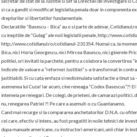
secretar de stat de la Justitie si sef la Directiei de Investigare 
si ca a gandit si modificat legislatia penala doar in componenta e
drepturilor si libertatilor fundamentale.
Declaratiile “Basescu – Bica” au o si parte de adevar, Cotidianul.
cu ineptiile de “Gulag” ale noii legislatii penale, http://www.cotid
http://www.cotidianul.ro/cotidianul-231354. Numai ca, la momente
Bica, nici Horia Georgescu, nici Mircea Basescu, nici ginerele Pri
politiei, ori invitati la parchete, pentru a colabora la convertirea 
Indicele de valoare a “reformei Justitiei” s-a transformat in contrar
justitiabili. Si cu cata emfaza si nedisimulata satisfactie a tinut sa
asemenea lui Cuza! Iar acum, cine reneaga “Codex Basescus”?! El in
intemeia pe renegari. De colegi, de prieteni, de camarazi politici, 
nu, renegarea Patriei ?! Pe care a asemuit-o cu Guantanamo.
Cand mai recurge si la compararea anchetatorilor D.N.A. cu ofiterii 
cei care, efectiv si intens, au fost pregatiti in noile tehnici de inve
dupa manuale americane, cu instructori americani, unii chiar in instit