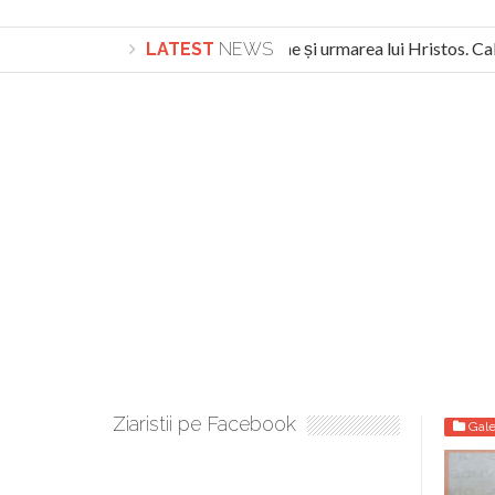
Lepădarea de sine și urmarea lui Hristos. Cale
LATEST
NEWS
Turnătorul DIE Lucian Boia înjură din nou poporu
Ziaristii pe Facebook
Gale