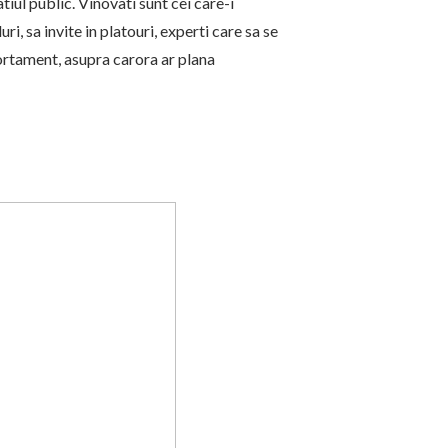
iul public. Vinovati sunt cei care-i
ri, sa invite in platouri, experti care sa se
portament, asupra carora ar plana