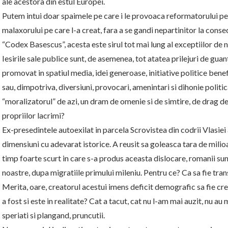
ale acestora din estul Europei.
Putem intui doar spaimele pe care i le provoaca reformatorului pers
malaxorului pe care l-a creat, fara a se gandi nepartinitor la conse
“Codex Basescus”, acesta este sirul tot mai lung al exceptiilor de 
Iesirile sale publice sunt, de asemenea, tot atatea prilejuri de gu
promovat in spatiul media, idei generoase, initiative politice benefi
sau, dimpotriva, diversiuni, provocari, amenintari si dihonie polit
“moralizatorul” de azi, un dram de omenie si de simtire, de drag d
propriilor lacrimi?
Ex-presedintele autoexilat in parcela Scrovistea din codrii Vlasiei 
dimensiuni cu adevarat istorice. A reusit sa goleasca tara de milioa
timp foarte scurt in care s-a produs aceasta dislocare, romanii sun
noastre, dupa migratiile primului mileniu. Pentru ce? Ca sa fie 
Merita, oare, creatorul acestui imens deficit demografic sa fie cre
a fost si este in realitate? Cat a tacut, cat nu l-am mai auzit, nu au 
speriati si plangand, pruncutii.