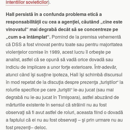
intentiilor sovieticilor
).
Hall persistă în a confunda problema etică a
responsabilităţii cu cea a agenţiei, căutând „cine este
vinovatul“ mai degrabă decât să se concentreze pe
„cum s-a întâmplat“.
Pornind de la premisa vehementă
că DSS a fost vinovat pentru toate sau pentru majoritatea
violenţelor comise în 1989, acest lucru îl orbeşte pe
analist, astfel că se opună să vadă orice dovadă sau
indiciu de implicare a unor forţe exterioare. Într-adevăr,
atunci când îşi susţine ipoteza, Hall îşi schimbă discursul
în mod repetat de la discuţia despre prezenţa „turiştilor“ la
rolurile specifice pe care „turiştii“ le-au jucat (sau mai
degrabă nu le-au jucat în Timişoara), astfel abuzând de
mărturiile existente în sensul că străinii nu au fost
observaţi să fi avut astfel de roluri, aceasta fiind o dovadă
a faptului că ei nu au fost observaţi – şi prin urmare nu au
fost prezenţi– deloc.