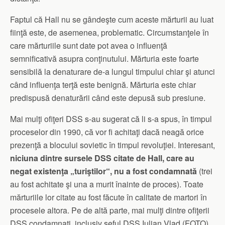
Faptul că Hall nu se gândeşte cum aceste mărturii au luat
fiinţă este, de asemenea, problematic. Circumstanţele în
care mărturiile sunt date pot avea o influenţă
semnificativă asupra conţinutului. Mărturia este foarte
sensibilă la denaturare de-a lungul timpului chiar şi atunci
când influenţa terţă este benignă. Mărturia este chiar
predispusă denaturării când este depusă sub presiune.
Mai mulţi ofiţeri DSS s-au sugerat că li s-a spus, în timpul
proceselor din 1990, că vor fi achitaţi dacă neagă orice
prezenţă a blocului sovietic în timpul revoluţiei. Interesant,
niciuna dintre sursele DSS citate de Hall, care au
negat existenţa „turiştilor“, nu a fost condamnată
(trei
au fost achitate şi una a murit înainte de proces). Toate
mărturiile lor citate au fost făcute în calitate de martori în
procesele altora. Pe de altă parte, mai mulţi dintre ofiţerii
DSS condamnaţi, inclusiv şeful DSS Iulian Vlad (FOTO),