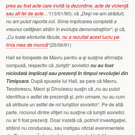
prea au fost acte care incită la dezordine, acte de violenţă
sau alt fel de acte
…“(13/01/90); că „
Deşi ne-am străduit,
nu am putut raporta col. Sima implicarea completă a
vreunui cetăţean străin în evoluţia demonstraţiilor
“; şi că,
„
Cu toate eforturile făcute,
nu a rezultat acest lucru pe
linia mea de muncă
“(25/06/91)
Hall se foloşeste de Mavru pentru a-şi susţine afirmaţia
compusă, respectiv că „turiştii“ sovietici
nu au fost
niciodată implicaţi sau prezenţi în timpul revoluţiei din
Timişoara
. După spusele lui Hall, se pare că Mavru,
Teodorescu, Macri şi Dinulescu susţin că „nu au putut
identifica o astfel de prezenţă şi, prin urmare, nu au cum
să atribuie un astfel de rol turiştilor sovietici“. Pe de altă
parte, niciunul dintre ofiţeri nu susţine că turiştii sovietici
nu ar fi fost prezenţi. Doar insistă că, potrivit investigaţiei,
străinii nu conduceau, sau instigau oficial evenimentele