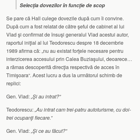
Selecţia dovezilor în funcţie de scop
Se pare că Hall culege dovezile după cum îi convine.
După cum a fost relatat de către şeful de cabinet al lui
Vlad şi confirmat de însuşi generalul Vlad acestui autor,
raportul iniţial al lui Teodorescu despre 18 decembrie
1989 afirma că: „nu au existat forţele necesare pentru
interzicerea accesului prin Calea Buziaşului, deoarece…
a rămas descoperită direcţia respectivă de acces în
Timişoara“. Acest lucru a dus la următorul schimb de
replici:
Gen. Vlad:
„Şi au intrat?”
Teodorescu:
„Au intrat cam trei-patru autoturisme, cu doi-
trei ocupanţi fiecare.”
Gen. Vlad:
„Şi ce au făcut?”