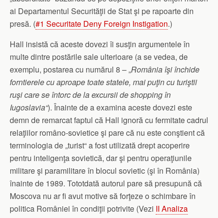
ai Departamentul Securităţii de Stat şi pe rapoarte din
presă. (
#1 Securitate Deny Foreign Instigation
.)
Hall insistă că aceste dovezi îi susţin argumentele în
multe dintre postările sale ulterioare (a se vedea, de
exemplu, postarea cu numărul 8 – „
România îşi închide
forntierele cu aproape toate statele, mai puţin cu turiştii
ruşi care se întorc de la excursii de shopping în
Iugoslavia“
). Înainte de a examina aceste dovezi este
demn de remarcat faptul că Hall ignoră cu fermitate cadrul
relaţiilor româno-sovietice şi pare că nu este conştient că
terminologia de „turist“ a fost utilizată drept acoperire
pentru inteligenţa sovietică, dar şi pentru operaţiunile
militare şi paramilitare în blocul sovietic (şi în România)
înainte de 1989. Tototdată autorul pare să presupună că
Moscova nu ar fi avut motive să forţeze o schimbare în
politica României în condiţii potrivite (Vezi
II Analiza