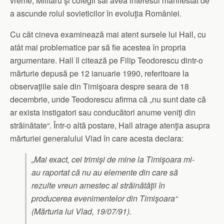
vreme, Militaru şi colegii săi avea interesul manifestat de
a ascunde rolul sovieticilor în evoluţia României.
Cu cât cineva examinează mai atent sursele lui Hall, cu
atât mai problematice par să fie acestea în propria
argumentare. Hall îl citează pe Filip Teodorescu dintr-o
mărturie depusă pe 12 ianuarie 1990, referitoare la
observaţiile sale din Timişoara despre seara de 18
decembrie, unde Teodorescu afirma că „nu sunt date că
ar exista instigatori sau conducători anume veniţi din
străinătate“. Într-o altă postare, Hall atrage atenţia asupra
mărturiei generalului Vlad în care acesta declara:
„Mai exact, cei trimişi de mine la Timişoara mi-
au raportat că nu au elemente din care să
rezulte vreun amestec al străinătăţii în
producerea evenimentelor din Timişoara“
(Mărturia lui Vlad, 19/07/91).