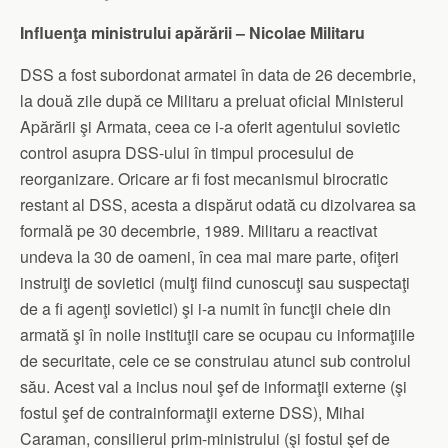
Influenţa ministrului apărării – Nicolae Militaru
DSS a fost subordonat armatei în data de 26 decembrie,
la două zile după ce Militaru a preluat oficial Ministerul
Apărării şi Armata, ceea ce i-a oferit agentului sovietic
control asupra DSS-ului în timpul procesului de
reorganizare. Oricare ar fi fost mecanismul birocratic
restant al DSS, acesta a dispărut odată cu dizolvarea sa
formală pe 30 decembrie, 1989. Militaru a reactivat
undeva la 30 de oameni, în cea mai mare parte, ofiţeri
instruiţi de sovietici (mulţi fiind cunoscuţi sau suspectaţi
de a fi agenţi sovietici) şi i-a numit în funcţii cheie din
armată şi în noile instituţii care se ocupau cu informaţiile
de securitate, cele ce se construiau atunci sub controlul
său. Acest val a inclus noul şef de informaţii externe (şi
fostul şef de contrainformaţii externe DSS), Mihai
Caraman, consilierul prim-ministrului (şi fostul şef de