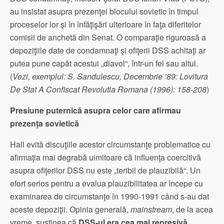
au insistat asupra prezenţei blocului sovietic în timpul
proceselor lor şi în înfăţişări ulterioare în faţa diferitelor
comisii de anchetă din Senat. O comparaţie riguroasă a
depoziţiile date de condamnaţi şi ofiţerii DSS achitaţi ar
putea pune capăt acestui „diavol“, într-un fel sau altul.
(
Vezi, exemplul: S. Sandulescu, Decembrie ’89: Lovitura
De Stat A Confiscat Revolutia Romana (1996): 158-208
)
Presiune puternică asupra celor care afirmau
prezenţa sovietică
Hall evită discuţiile acestor circumstanţe problematice cu
afirmaţia mai degrabă uimitoare că influenţa coercitivă
asupra ofiţerilor DSS nu este „teribil de plauzibilă“. Un
efort serios pentru a evalua plauzibilitatea ar începe cu
examinarea de circumstanţe în 1990-1991 când s-au dat
aceste depoziţii. Opinia generală,
mainstream
, de la acea
vreme, susţinea că
DSS-ul era cea mai represivă