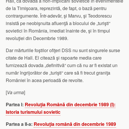
Hall, ca dovadă a non-implicării sovietice în evenimentele
de la Timişoara, reprezintă, de fapt, o bază pentru
contrargumente. Într-adevăr, şi Marvu, şi Teodorescu
insistă pe neobişnuita afluenţă a blocului de „turişti“
sovietici în România, imediat înainte de, şi în timpul
revoluţiei din Decembrie 1989.
Dar mărturiile foştilor ofiţeri DSS nu sunt singurele surse
citate de Hall. El citează şi rapoarte media care
furnizează dovada „definitivă“ cum că nu ar fi existat un
număr îngrijorător de „turişti“ care să fi trecut graniţa
României în acea perioadă de revolte.
[
Va urma
]
Partea I:
Revoluţia Română din decembrie 1989 (I):
Istoria turismului sovietic
Partea a II-a:
Revoluţia română din decembrie 1989