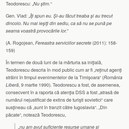
Teodorescu: „
Nu ştim.“
Gen. Vlad: „
Îţi spun eu. Şi-au făcut treaba şi au trecut
dincolo. Nu mai ieşiţi din sediu, ca să nu se pună pe
seama voastră provocările lor.”
(A. Rogojean,
Fereastra serviciilor secrete
(2011): 158-
159)
În termen de două luni de la mărturia sa iniţială,
Teodorescu descria în mod public cum ar fi „reţinut agenţi
străini în timpul evenimentelor de la Timişoara“ (
România
Liberă
, 9 martie 1990). Teodorescu a fost, de asemenea,
consecvent în a raporta că atenţia DSS a fost „atrasă de
numărul nejustificat de extins de turişti sovietici“ care
susţineau că „sunt în tranzit către Iugoslavia“. „Din
păcate“, notează Teodorescu,
„nu am avut suficiente resurse umane şi