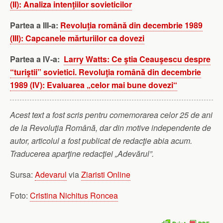
(II): Analiza intenţiilor sovieticilor
Partea a III-a:
Revoluţia română din decembrie 1989
(III): Capcanele mărturiilor ca dovezi
Partea a IV-a:
Larry Watts: Ce ştia Ceauşescu despre
“turiştii” sovietici. Revoluţia română din decembrie
1989 (IV): Evaluarea „celor mai bune dovezi“
Acest text a fost scris pentru comemorarea celor 25 de ani
de la Revoluţia Română, dar din motive independente de
autor, articolul a fost publicat de redacţie abia acum.
Traducerea aparţine redacţiei „Adevărul”.
Sursa:
Adevarul
via
Ziaristi Online
Foto:
Cristina Nichitus Roncea