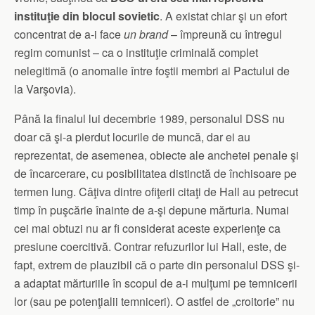
instituţie din blocul sovietic
. A existat chiar şi un efort
concentrat de a-i face
un brand
– împreună cu întregul
regim comunist – ca o instituţie criminală complet
nelegitimă (o anomalie între foştii membri ai Pactului de
la Varşovia).
Până la finalul lui decembrie 1989, personalul DSS nu
doar că şi-a pierdut locurile de muncă, dar ei au
reprezentat, de asemenea, obiecte ale anchetei penale şi
de încarcerare, cu posibilitatea distinctă de închisoare pe
termen lung. Câţiva dintre ofiţerii citaţi de Hall au petrecut
timp în puşcărie înainte de a-şi depune mărturia. Numai
cei mai obtuzi nu ar fi considerat aceste experienţe ca
presiune coercitivă. Contrar refuzurilor lui Hall, este, de
fapt, extrem de plauzibil că o parte din personalul DSS şi-
a adaptat mărturiile în scopul de a-i mulţumi pe temnicerii
lor (sau pe potenţialii temniceri). O astfel de „croitorie” nu