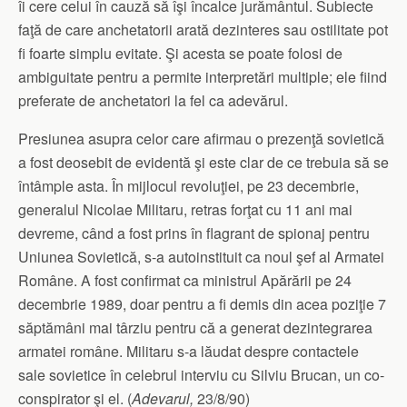
îi cere celui în cauză să îşi încalce jurământul. Subiecte
faţă de care anchetatorii arată dezinteres sau ostilitate pot
fi foarte simplu evitate. Şi acesta se poate folosi de
ambiguitate pentru a permite interpretări multiple; ele fiind
preferate de anchetatori la fel ca adevărul.
Presiunea asupra celor care afirmau o prezenţă sovietică
a fost deosebit de evidentă şi este clar de ce trebuia să se
întâmple asta. În mijlocul revoluţiei, pe 23 decembrie,
generalul Nicolae Militaru, retras forţat cu 11 ani mai
devreme, când a fost prins în flagrant de spionaj pentru
Uniunea Sovietică, s-a autoinstituit ca noul şef al Armatei
Române. A fost confirmat ca ministrul Apărării pe 24
decembrie 1989, doar pentru a fi demis din acea poziţie 7
săptămâni mai târziu pentru că a generat dezintegrarea
armatei române. Militaru s-a lăudat despre contactele
sale sovietice în celebrul interviu cu Silviu Brucan, un co-
conspirator şi el. (
Adevarul,
23/8/90)