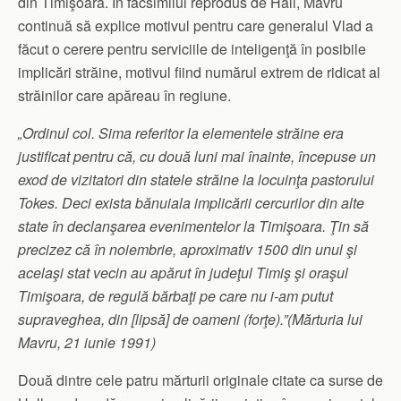
din Timişoara. În facsimilul reprodus de Hall, Mavru
continuă să explice motivul pentru care generalul Vlad a
făcut o cerere pentru serviciile de inteligenţă în posibile
implicări străine, motivul fiind numărul extrem de ridicat al
străinilor care apăreau în regiune.
„Ordinul col. Sima referitor la elementele străine era
justificat pentru că, cu două luni mai înainte, începuse un
exod de vizitatori din statele străine la locuinţa pastorului
Tokes. Deci exista bănuiala implicării cercurilor din alte
state în declanşarea evenimentelor la Timişoara. Ţin să
precizez că în noiembrie, aproximativ 1500 din unul şi
acelaşi stat vecin au apărut în judeţul Timiş şi oraşul
Timişoara, de regulă bărbaţi pe care nu i-am putut
supraveghea, din [lipsă] de oameni (forţe).”
(Mărturia lui
Mavru, 21 iunie 1991)
Două dintre cele patru mărturii originale citate ca surse de