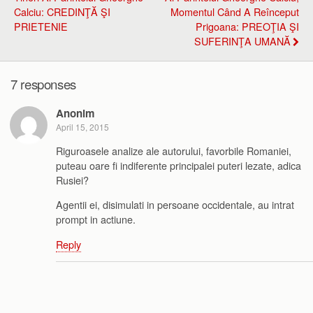
Calciu: CREDINŢĂ ŞI
Momentul Când A Reînceput
PRIETENIE
Prigoana: PREOŢIA ŞI
SUFERINŢA UMANĂ
7 responses
Anonim
April 15, 2015
Riguroasele analize ale autorului, favorbile Romaniei,
puteau oare fi indiferente principalei puteri lezate, adica
Rusiei?
Agentii ei, disimulati in persoane occidentale, au intrat
prompt in actiune.
Reply