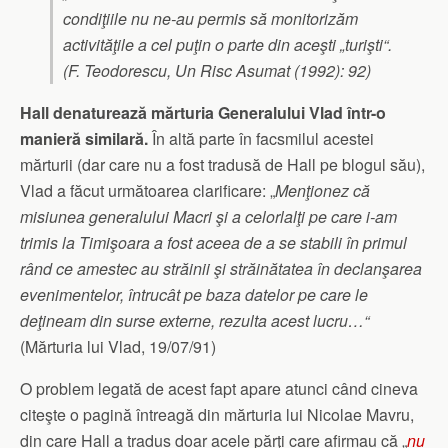
condiţiile nu ne-au permis să monitorizăm
activităţile a cel puţin o parte din aceşti „turişti“.
(F. Teodorescu,
Un Risc Asumat
(1992): 92)
Hall denaturează mărturia Generalului Vlad într-o
manieră similară.
În altă parte în facsmilul acestei
mărturii (dar care nu a fost tradusă de Hall pe blogul său),
Vlad a făcut următoarea clarificare: „
Menţionez că
misiunea generalului Macri şi a celorlalţi pe care i-am
trimis la Timişoara a fost aceea de a se stabili în primul
rând ce amestec au străinii şi străinătatea în declanşarea
evenimentelor, întrucât pe baza datelor pe care le
deţineam din surse externe, rezulta acest lucru…“
(Mărturia lui Vlad, 19/07/91)
O problem legată de acest fapt apare atunci când cineva
citeşte o pagină întreagă din mărturia lui Nicolae Mavru,
din care Hall a tradus doar acele părţi care afirmau că „
nu