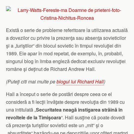
Există o serie de probleme referitoare la utilizarea actuală
a dovezilor cu privire la prezenţa sau absenţa sovieticilor
şi a „turiştilor“ din blocul sovietic în timpul revoluţiei din
1989. Ele apar în mod repetat, de exemplu, în, probabil,
singurul blog în limba engleză dedicat exclusiv revoluţiei
române şi deţinut de Richard Andrew Hall.
(Puteţi citi mai multe pe
blogul lui Richard Hall
)
Hall a început o serie de postări despre ceea ce el
consideră a fi lecţii învăţate despre revoluţia din 1989 cu
una intitulată „
Securitatea neagă instigarea străină în
revoltele de la Timişoara
“. Hall susţine că poate dovedi
că prezenţa turiştilor sovietici este un „mit“ şi o
„absurditate“ bazându-se pe depoziţiile unor ofiţeri martori