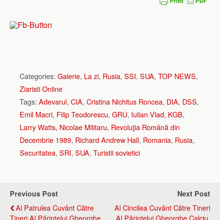
Categories:
Galerie
,
La zi
,
Rusia
,
SSI
,
SUA
,
TOP NEWS
,
Ziaristi Online
Tags:
Adevarul
,
CIA
,
Cristina Nichitus Roncea
,
DIA
,
DSS
,
Emil Macri
,
Filip Teodorescu
,
GRU
,
Iulian Vlad
,
KGB
,
Larry Watts
,
Nicolae Militaru
,
Revoluţia Română din
Decembrie 1989
,
Richard Andrew Hall
,
Romania
,
Rusia
,
Securitatea
,
SRI
,
SUA
,
Turistii sovietici
Previous Post
Next Post
Al Patrulea Cuvânt Către
Al Cincilea Cuvânt Către Tineri
Tineri Al Părintelui Gheorghe
Al Părintelui Gheorghe Calciu,