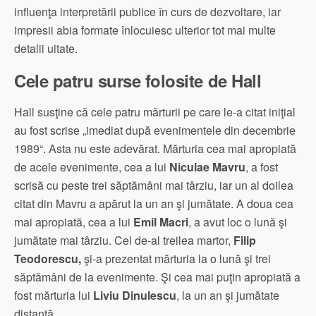
influenţa interpretării publice în curs de dezvoltare, iar
impresii abia formate înlocuiesc ulterior tot mai multe
detalii uitate.
Cele patru surse folosite de Hall
Hall susţine că cele patru mărturii pe care le-a citat iniţial
au fost scrise „imediat după evenimentele din decembrie
1989“. Asta nu este adevărat. Mărturia cea mai apropiată
de acele evenimente, cea a lui
Niculae Mavru
, a fost
scrisă cu peste trei săptămâni mai târziu, iar un al doilea
citat din Mavru a apărut la un an şi jumătate. A doua cea
mai apropiată, cea a lui
Emil Macri
, a avut loc o lună şi
jumătate mai târziu. Cel de-al treilea martor,
Filip
Teodorescu,
şi-a prezentat mărturia la o lună şi trei
săptămâni de la evenimente. Şi cea mai puţin apropiată a
fost mărturia lui
Liviu Dinulescu
, la un an şi jumătate
distanţă.