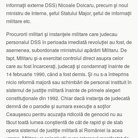
informaţii externe DSS) Nicoale Doicaru, precum şi noul
ministru de Interne, şeful Statului Major, şeful de informaţii
militare etc.
Procurorii militari şi instanţele militare care judecau
personalul DSS în perioada imediată revoluţiei au fost, de
asemenea, subordonate ministrului apărării Militaru. De
fapt, Militaru şi-a exercitat controlul direct asupra celor
care au fost încarceraţi, judecaţi şi condamnaţi înainte de
14 februarie 1990, când a fost demis. Şi nu s-a întreprins
nicio reformă majoră sau schimbări de personal instituit în
sistemul de justiţie militară înainte de primele alegeri
constituţionale din 1992. Chiar dacă instanţa de judecată
demnă de o parodie şi sumara execuţie a soţilor
Ceauşescu pentru acuzaţia ridicolă de genocid nu au
făcut toată lumea conştientă de cât de rapid şi de slab
opera sistemul de justiţie militară al României la acea