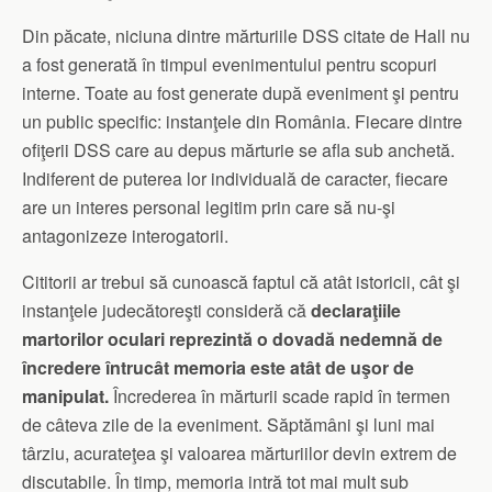
Din păcate, niciuna dintre mărturiile DSS citate de Hall nu
a fost generată în timpul evenimentului pentru scopuri
interne. Toate au fost generate după eveniment şi pentru
un public specific: instanţele din România. Fiecare dintre
ofiţerii DSS care au depus mărturie se afla sub anchetă.
Indiferent de puterea lor individuală de caracter, fiecare
are un interes personal legitim prin care să nu-şi
antagonizeze interogatorii.
Cititorii ar trebui să cunoască faptul că atât istoricii, cât şi
instanţele judecătoreşti consideră că
declaraţiile
martorilor oculari reprezintă o dovadă nedemnă de
încredere întrucât memoria este atât de uşor de
manipulat.
Încrederea în mărturii scade rapid în termen
de câteva zile de la eveniment. Săptămâni şi luni mai
târziu, acurateţea şi valoarea mărturiilor devin extrem de
discutabile. În timp, memoria intră tot mai mult sub