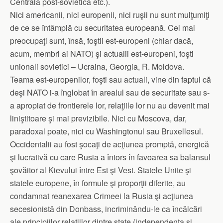
Centrală post-sovietică etc.).
Nici americanii, nici europenii, nici ruşii nu sunt mulţumiţi
de ce se întâmplă cu securitatea europeană. Cei mai
preocupaţi sunt, însă, foştii est-europeni (chiar dacă,
acum, membri ai NATO) şi actualii est-europeni, foşti
unionali sovietici – Ucraina, Georgia, R. Moldova.
Teama est-europenilor, foşti sau actuali, vine din faptul că
deşi NATO i-a înglobat în arealul sau de securitate sau s-
a apropiat de frontierele lor, relaţiile lor nu au devenit mai
liniştitoare şi mai previzibile. Nici cu Moscova, dar,
paradoxal poate, nici cu Washingtonul sau Bruxellesul.
Occidentalii au fost şocaţi de acţiunea promptă, energică
şi lucrativă cu care Rusia a întors în favoarea sa balansul
şovăitor al Kievului între Est şi Vest. Statele Unite şi
statele europene, în formule şi proporţii diferite, au
condamnat reanexarea Crimeei la Rusia şi acţiunea
secesionistă din Donbass, incriminându-le ca încălcări
ale principiilor relaţiilor dintre state (independenţa şi