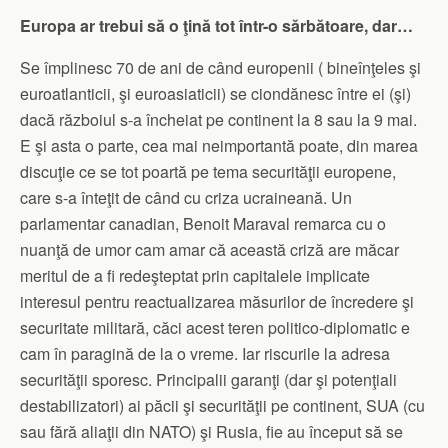
Europa ar trebui să o ţină tot într-o sărbătoare, dar…
Se împlinesc 70 de ani de când europenii ( bineînţeles şi
euroatlanticii, şi euroasiaticii) se ciondănesc între ei (şi)
dacă războiul s-a încheiat pe continent la 8 sau la 9 mai.
E şi asta o parte, cea mai neimportantă poate, din marea
discuţie ce se tot poartă pe tema securităţii europene,
care s-a înteţit de când cu criza ucraineană. Un
parlamentar canadian, Benoit Maraval remarca cu o
nuanţă de umor cam amar că această criză are măcar
meritul de a fi redeşteptat prin capitalele implicate
interesul pentru reactualizarea măsurilor de încredere şi
securitate militară, căci acest teren politico-diplomatic e
cam în paragină de la o vreme. Iar riscurile la adresa
securităţii sporesc. Principalii garanţi (dar şi potenţiali
destabilizatori) ai păcii şi securităţii pe continent, SUA (cu
sau fără aliaţii din NATO) şi Rusia, fie au început să se