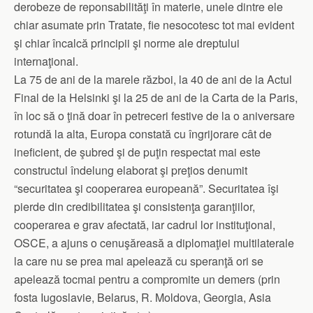
derobeze de reponsabilităţi în materie, unele dintre ele
chiar asumate prin Tratate, fie nesocotesc tot mai evident
şi chiar încalcă principii şi norme ale dreptului
internaţional.
La 75 de ani de la marele război, la 40 de ani de la Actul
Final de la Helsinki şi la 25 de ani de la Carta de la Paris,
în loc să o ţină doar în petreceri festive de la o aniversare
rotundă la alta, Europa constată cu îngrijorare cât de
ineficient, de şubred şi de puţin respectat mai este
constructul îndelung elaborat şi preţios denumit
“securitatea şi cooperarea europeană”. Securitatea îşi
pierde din credibilitatea şi consistenţa garanţiilor,
cooperarea e grav afectată, iar cadrul lor instituţional,
OSCE, a ajuns o cenuşăreasă a diplomaţiei multilaterale
la care nu se prea mai apelează cu speranţă ori se
apelează tocmai pentru a compromite un demers (prin
fosta Iugoslavie, Belarus, R. Moldova, Georgia, Asia