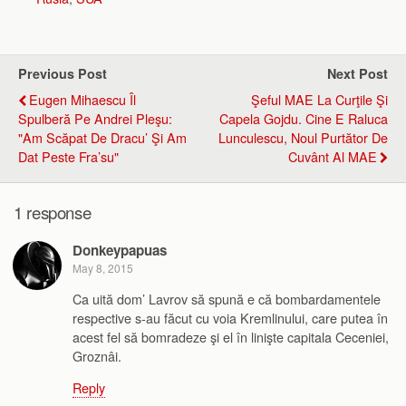
Previous Post
Next Post
Eugen Mihaescu Îl
Şeful MAE La Curţile Şi
Spulberă Pe Andrei Pleşu:
Capela Gojdu. Cine E Raluca
"Am Scăpat De Dracu’ Şi Am
Lunculescu, Noul Purtător De
Dat Peste Fra’su"
Cuvânt Al MAE
1 response
Donkeypapuas
May 8, 2015
Ca uită dom’ Lavrov să spună e că bombardamentele
respective s-au făcut cu voia Kremlinului, care putea în
acest fel să bomradeze şi el în linişte capitala Ceceniei,
Groznâi.
Reply