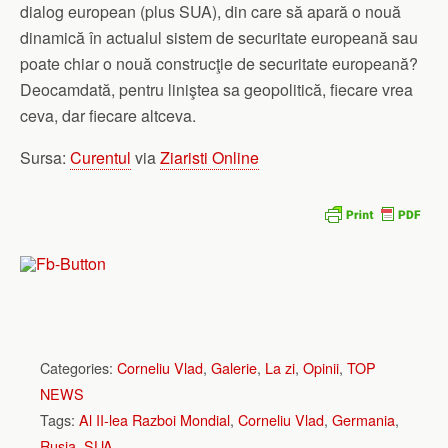
dialog european (plus SUA), din care să apară o nouă
dinamică în actualul sistem de securitate europeană sau
poate chiar o nouă construcţie de securitate europeană?
Deocamdată, pentru liniştea sa geopolitică, fiecare vrea
ceva, dar fiecare altceva.
Sursa:
Curentul
via
Ziaristi Online
Categories:
Corneliu Vlad
,
Galerie
,
La zi
,
Opinii
,
TOP
NEWS
Tags:
Al II-lea Razboi Mondial
,
Corneliu Vlad
,
Germania
,
Rusia
,
SUA