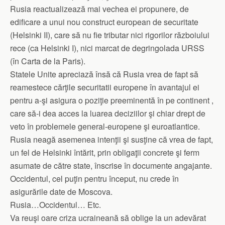
Rusia reactualizează mai vechea ei propunere, de
edificare a unui nou construct european de securitate
(Helsinki II), care să nu fie tributar nici rigorilor războiului
rece (ca Helsinki I), nici marcat de degringolada URSS
(în Carta de la Paris).
Statele Unite apreciază însă că Rusia vrea de fapt să
reamestece cărţile securitatii europene în avantajul ei
pentru a-şi asigura o poziţie preeminentă în pe continent ,
care să-i dea acces la luarea deciziilor şi chiar drept de
veto în problemele general-europene şi euroatlantice.
Rusia neagă asemenea intenţii şi susţine că vrea de fapt,
un fel de Helsinki întărit, prin obligaţii concrete şi ferm
asumate de către state, înscrise în documente angajante.
Occidentul, cel puţin pentru început, nu crede în
asigurările date de Moscova.
Rusia…Occidentul… Etc.
Va reuşi oare criza ucraineană să oblige la un adevărat