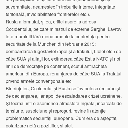
suveranitate, neamestec în treburile interne, integritate
teritorială, inviolabilitatea frontierelor etc.).
Rusia a formulat, şi ea, critici aspre la adresa
Occidentului, pe care ministrul de externe Serghei Lavrov
le-a reamintit fără menajamente la conferinţa pentru
securitate de la Munchen din februarie 2015:
bombardarea Iugoslaviei (apoi şi a Irakului, Libiei etc.) de
către SUA şi aliaţii lor, extinderea către Est a NATO şi noi
linii de democraţie pe continent, scutul antiracheta
american din Europa, renunţarea de către SUA la Tratatul
privind armele convenţionale etc.
Bineînţeles, Occidentul şi Rusia se învinuiesc reciproc şi
de declanşarea, iar apoi de escaladarea crizei ucrainene.
Şi tocmai într-o asemenea atmosfera ingrată, încărcată de
tensiune, suspiciune şi reproşuri. revine în atenţie
problematica securităţii europene. Cum era de aşteptat,
polarizare netă a poziţiilor, şi aici.