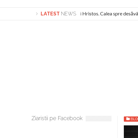
Lepădarea de sine și urmarea lui Hristos. Calea spre desăvârș
LATEST
NEWS
Turnătorul DIE Lucian Boia înjură din nou poporul român: “român
Ziaristii pe Facebook
BLO