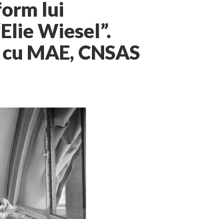
form lui
Elie Wiesel”.
ă cu MAE, CNSAS