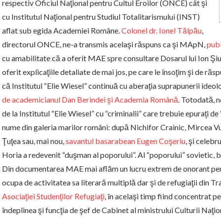
respectiv Oficiul Naţional pentru Cultul Eroilor (ONCE) cât şi
cu Institutul Naţional pentru Studiul Totalitarismului (INST)
aflat sub egida Academiei Române.
Colonel
dr. Ionel Tălpău
,
directorul ONCE, ne-a transmis acelaşi răspuns ca şi MApN,
publ
cu amabilitate că a oferit MAE spre consultare Dosarul lui Ion Şiu
oferit explicaţiile detaliate de mai jos, pe care le însoţim şi de r
că Institutul “Elie Wiesel” continuă cu aberaţia suprapunerii ideol
de academicianul Dan Berindei şi Academia Română
. Totodată, n
de la Institutul “Elie Wiesel” cu “criminalii” care trebuie epuraţi de
nume din galeria marilor români: după Nichifor Crainic, Mircea V
Ţuţea sau, mai nou,
savantul basarabean Eugen Coşeriu
, şi celebr
Horia a redevenit “duşman al poporului”. Al “poporului” sovietic, b
Din documentarea MAE mai aflăm un lucru extrem de onorant pentr
ocupa de activitatea sa literară multiplă dar şi de refugiaţii din T
Asociaţiei Studenţilor Refugiaţi
, în acelaşi timp fiind concentrat p
îndeplinea şi funcţia de şef de Cabinet al ministrului Culturii Naţio