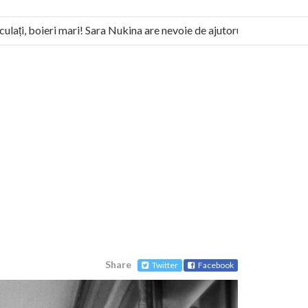
ați, boieri mari! Sara Nukina are nevoie de ajutorul nostru!
litează pentru federalizarea României
Share
Twitter
Facebook