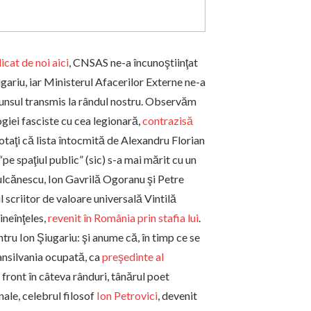
icat de noi aici
, CNSAS ne-a încunoştiinţat
gariu, iar Ministerul Afacerilor Externe ne-a
ăspunsul transmis la rândul nostru. Observăm
ogiei fasciste cu cea legionară,
contrazisă
otaţi că lista întocmită de Alexandru Florian
 “pe spaţiul public” (sic) s-a mai mărit cu un
ulcănescu, Ion Gavrilă Ogoranu şi Petre
ul scriitor de valoare universală Vintilă
ineînţeles,
revenit în România prin stafia lui
.
u Ion Şiugariu: şi anume că, în timp ce se
ransilvania ocupată, ca
preşedinte al
e front în câteva rânduri, tânărul poet
nale, celebrul filosof
Ion Petrovici
, devenit