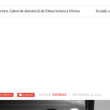
ire. Gând de duminică de Elena Solunca Moise
Sculați, scul
ii sunt slavi, nu latini”. Fostul agent ceaușist de la Humanitas mi
G NEWS
Cultura
AUTHOR:
EXPRESS
-
SEPTEMBER 15, 2015