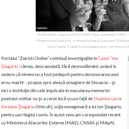
Vintila Horia, Goncourt Prize 1960. Paris, novembre 1960 —
d’expression française, a remporté le prix Goncourt 1960 pou
chez Fayard. Il sable le champagne avec son épouse O
Portalul “Ziaristi Online” continuă investigaţiile în
Cazul “Ion
Şiugariu”
, rămas, deocamdată, fără deznodământ, având în
vedere că nimeni nu a fost pedepsit pentru dezonorarea unui
erou-martir – propus spre aleasă omagiere de Slovacia – şi
nici o instituţie din cele implicate în macularea memoriei
poetului-militar nu şi-a cerut încă scuze faţă de
Doamna Lucia
Soreanu Şiugariu
(
foto dr.
), soţia nonagenară a lui Ion Şiugariu,
pentru sacrilegiul comis. În acest sens am corespondat recent
cu Ministerul Afacerilor Externe (MAE), CNSAS şi MApN,