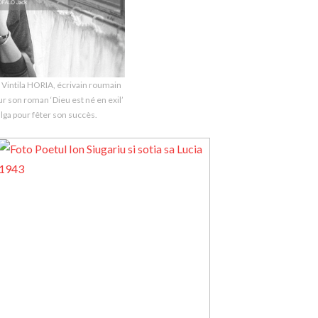
 Vintila HORIA, écrivain roumain
r son roman ‘Dieu est né en exil’
lga pour fêter son succès.