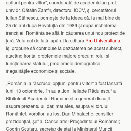
opțiuni pentru viitor”, coordonată de academician prof.
univ dr. Cătălin Zamfir, directorul ICCV, și cercetătorul
Iulian Stănescu, pornește de la ideea că, la mai bine de
25 de ani după Revoluția din 1989 și după încheierea
tranziției, România se află în căutarea unui nou proiect de
țară. Volumul de față, apărut la editura
Pro Universitaria
,
își propune să contribuie la dezbaterea pe acest subiect,
atacând frontal problemele majore precum: rolul și
funcționarea statului, problemele demografice,
inegalitățile economice și sociale.
„România la răscruce: opțiuni pentru viitor” a fost lansată
luni, 13 octombrie, în aula „Ion Heliade Rădulescu” a
Bibliotecii Academiei Române şi a generat discuţii
asupra prezentului, dar, mai ales, asupra viitorului
României. Vorbitori au fost Dan Mihalache, consilier
prezidențial, șef al Cancelariei Președintelui României;
Codrin Scutaru, secretar de stat la Ministerul Muncii