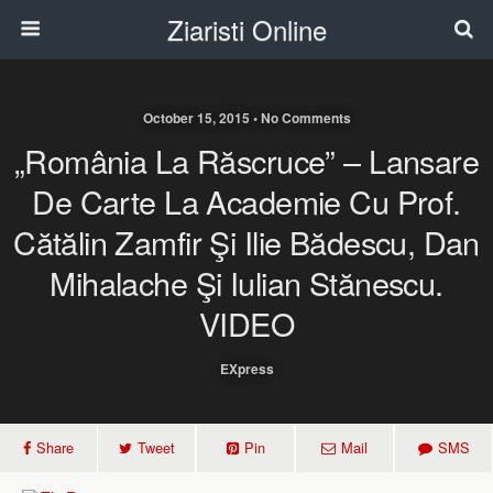
Ziaristi Online
October 15, 2015 • No Comments
„România La Răscruce” – Lansare
De Carte La Academie Cu Prof.
Cătălin Zamfir Şi Ilie Bădescu, Dan
Mihalache Şi Iulian Stănescu.
VIDEO
EXpress
Share
Tweet
Pin
Mail
SMS