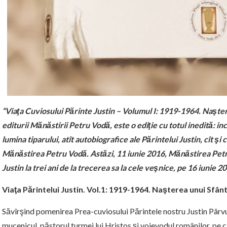
“Viaţa Cuviosului Părinte Justin – Volumul I: 1919-1964. Naşter
editurii Mănăstirii Petru Vodă, este o ediţie cu totul inedită: 
lumina tiparului, atît autobiografice ale Părintelui Justin, cît ş
Mănăstirea Petru Vodă. Astăzi, 11 iunie 2016, Mănăstirea Pe
Justin la trei ani de la trecerea sa la cele veşnice, pe 16 iunie 2
Viaţa Părintelui Justin. Vol.1: 1919-1964. Naşterea unui Sfân
Săvîrşind pomenirea Prea-cuviosului Părintele nostru Justin Pârvu, 
mucenicul, păstorul turmei lui Hristos şi voievodul românilor, pe 