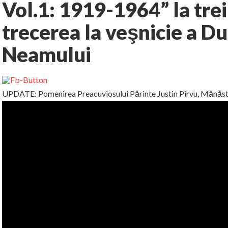
Vol.1: 1919-1964” la trei
trecerea la veşnicie a D
Neamului
UPDATE: Pomenirea Preacuviosului Părinte Justin Pîrvu, Mănăsti