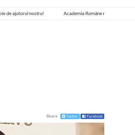
de ajutorul nostru!
Academia Române revine în cazul peric
Share
Twitter
Facebook