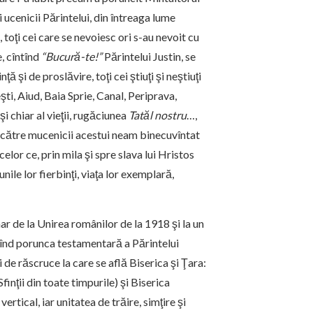
i ucenicii Părintelui, din întreaga lume
 toţi cei care se nevoiesc ori s-au nevoit cu
, cîntînd
“Bucură-te!”
Părintelui Justin, se
ţă şi de proslăvire, toţi cei ştiuţi şi neştiuţi
şti, Aiud, Baia Sprie, Canal, Periprava,
şi chiar al vieţii, rugăciunea
Tatăl nostru
…,
 către mucenicii acestui neam binecuvîntat
 celor ce, prin mila şi spre slava lui Hristos
nile lor fierbinţi, viaţa lor exemplară,
ar de la Unirea românilor de la 1918 şi la un
mînd porunca testamentară a Părintelui
de răscruce la care se află Biserica şi Ţara:
finţii din toate timpurile) şi Biserica
vertical, iar unitatea de trăire, simţire şi