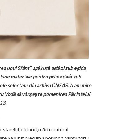
ea unui Sfânt”, apărută astăzi sub egida
include materiale pentru prima dată sub
i cele selectate din arhiva CNSAS, transmite
tru Vodă săvârşeşte pomenirea Părintelui
013.
t
stareţul, ctitorul, mărturisitorul,
care i-a iubit precum a poruncit Mîntuitorul