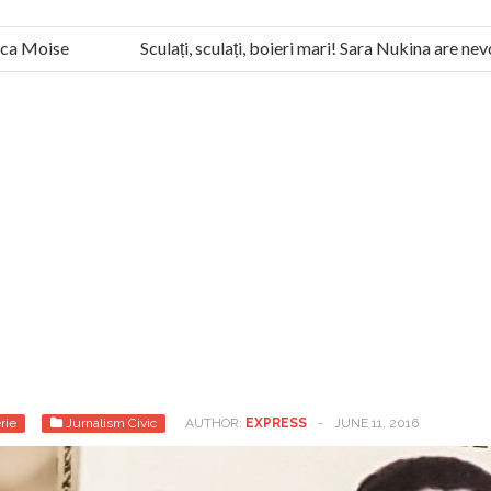
 Moise
Sculați, sculați, boieri mari! Sara Nukina are nevoie 
ceaușist de la Humanitas militează pentru federalizarea României
rie
Jurnalism Civic
AUTHOR:
EXPRESS
-
JUNE 11, 2016