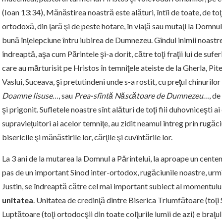
(Ioan 13:34), Mănăstirea noastră este alături, întîi de toate, de toţ
ortodoxă, din ţară şi de peste hotare, în viaţă sau mutaţi la Domnul,
bună înţelepciune întru iubirea de Dumnezeu. Gîndul inimii noastre
îndreaptă, aşa cum Părintele şi-a dorit, către toţi fraţii lui de suferin
care au mărturisit pe Hristos în temniţele ateiste de la Gherla, Pite
Vaslui, Suceava, şi pretutindeni unde s-a rostit, cu preţul chinurilor 
Doamne Iisuse
…, sau
Prea-sfîntă Născătoare de Dumnezeu
…, de
şi prigonit. Sufletele noastre sînt alături de toţi fiii duhovniceşti ai
supravieţuitori ai acelor temniţe, au zidit neamul întreg prin rugăciu
bisericile şi mănăstirile lor, cărţile şi cuvîntările lor.
La 3 ani de la mutarea la Domnul a Părintelui, la aproape un centen
pas de un important Sinod inter-ortodox, rugăciunile noastre, ur
Justin, se îndreaptă către cel mai important subiect al momentului 
unitatea
. Unitatea de credinţă dintre Biserica Triumfătoare (toţi S
Luptătoare (toţi ortodocşii din toate colţurile lumii de azi) e braţul 