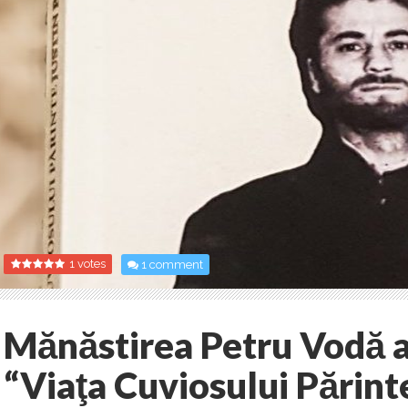
1 votes
1 comment
Mănăstirea Petru Vodă a
“Viaţa Cuviosului Părint