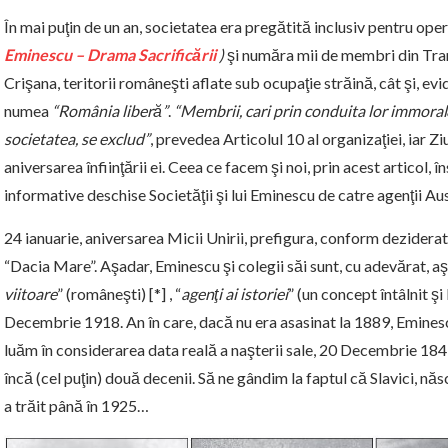
În mai puţin de un an, societatea era pregătită inclusiv pentru oper
Eminescu – Drama Sacrificării
)
şi număra mii de membri din Tra
Crişana, teritorii româneşti aflate sub ocupaţie străină, cât şi, ev
numea
“România liberă”
.
“Membrii, cari prin conduita lor immor
societatea, se exclud”
, prevedea Articolul 10 al organizaţiei, iar Z
aniversarea înfiinţării ei. Ceea ce facem şi noi, prin acest articol,
informative deschise Societăţii şi lui Eminescu de catre agenţii Au
24 ianuarie, aniversarea Micii Unirii, prefigura, conform deziderate
“Dacia Mare”. Aşadar, Eminescu şi colegii săi sunt, cu adevărat, aşa
viitoare
” (româneşti) [*] , “
agenţi ai istoriei
” (un concept întâlnit şi 
Decembrie 1918. An în care, dacă nu era asasinat la 1889, Eminescu
luăm în considerarea data reală a naşterii sale, 20 Decembrie 1849) 
încă (cel puţin) două decenii. Să ne gândim la faptul că Slavici, năs
a trăit până în 1925…