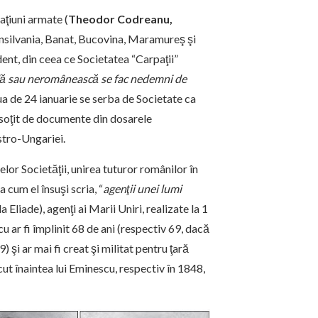
aţiuni armate (
Theodor Codreanu,
nsilvania, Banat, Bucovina, Maramureş şi
ident, din ceea ce Societatea “Carpaţii”
ală sau neromânească se fac nedemni de
iua de 24 ianuarie se serba de Societate ca
 însoţit de documente din dosarele
stro-Ungariei.
lor Societăţii, unirea tuturor românilor în
 cum el însuşi scria, “
agenţii unei lumi
la Eliade), agenţi ai Marii Uniri, realizate la 1
 ar fi împlinit 68 de ani (respectiv 69, dacă
şi ar mai fi creat şi militat pentru ţară
cut înaintea lui Eminescu, respectiv în 1848,