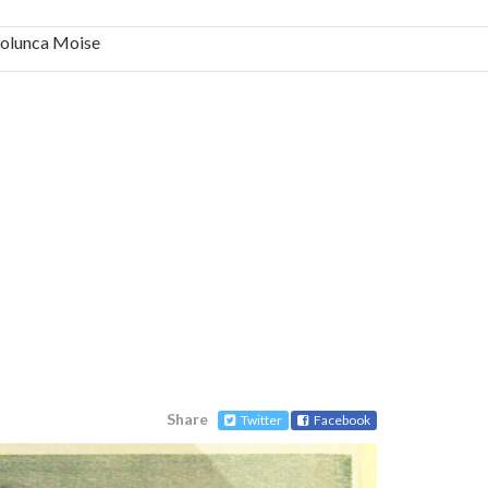
 Solunca Moise
bilă, periculoase pentru sănătate
 mai ușor de stăpânit”
ristos!”
e la Humanitas militează pentru federalizarea
Share
Twitter
Facebook