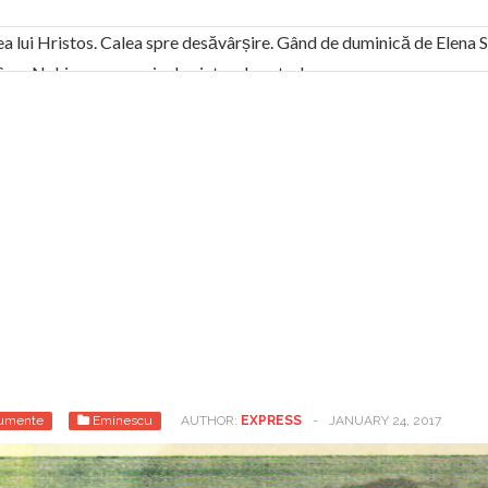
ea lui Hristos. Calea spre desăvârșire. Gând de duminică de Elena
! Sara Nukina are nevoie de ajutorul nostru!
generate de tehnologia 5G și cere Dezbatere Națională
vernul, dat în judecată pentru HG 5G. Antenele de telefonie mo
tă chiar de către el: Sfânta Ana – Orșova
ad și Cavalerii noilor apocalipse. “O societate înfricoșată e mult
 Televiziunea Naţională – o mare sărbătoare. VIDEO
it – pe El să-l ascultați!” În inimi “să-nflorească, ca rod de har, H
rul român: “românii sunt slavi, nu latini”. Fostul agent ceaușist d
umente
Eminescu
AUTHOR:
EXPRESS
-
JANUARY 24, 2017