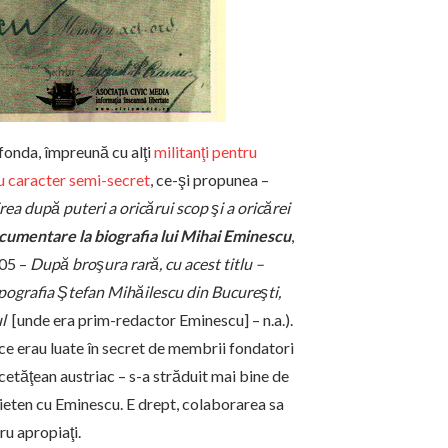
fonda, împreună cu alţi
militanţi pentru
cu caracter semi-secret
, ce-şi propunea –
irea după puteri a oricărui scop şi a oricărei
ocumentare la biografia lui Mihai Eminescu
,
305 –
După broşura rară, cu acest titlu –
ipografia Ştefan Mihăilescu din Bucureşti,
l
[unde era prim-redactor Eminescu] – n.a.).
ice erau luate în secret de membrii fondatori
– cetăţean austriac – s-a străduit mai bine de
rieten cu Eminescu. E drept, colaborarea sa
ru apropiaţi.