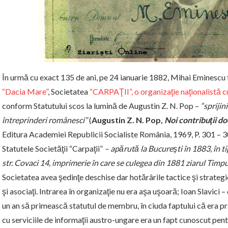
În urmă cu exact 135 de ani, pe 24 ianuarie 1882, Mihai Eminescu 
“Dacia Mare”
, Societatea
“CARPAŢII”, o organizaţie naţionalistă 
conform Statutului scos la lumină de Augustin Z. N. Pop –
“sprijin
întreprinderi românesci”
(
Augustin Z. N. Pop,
Noi contribuţii d
Editura Academiei Republicii Socialiste România, 1969, P. 301 – 
Statutele Societăţii “Carpaţii”
– apărută la Bucureşti în 1883, în t
str. Covaci 14, imprimerie în care se culegea din 1881 ziarul Timpu
Societatea avea şedinţe deschise dar hotărârile tactice şi strateg
şi asociaţi. Intrarea în organizaţie nu era aşa uşoară; Ioan Slavici 
un an să primească statutul de membru, în ciuda faptului că era p
cu serviciile de informaţii austro-ungare era un fapt cunoscut pent