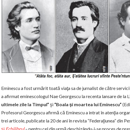
Eminescu a fost urmărit toată viaţa sa de jurnalist de către servicii
a afirmat eminescologul Nae Georgescu la recenta lansare de la L
ultimele zile la Timpul”
şi
“Boala şi moartea lui Eminescu”
(Edi
Profesorul Georgescu afirmă că Eminescu a intrat în atenţia organ
trei articole, publicate la 20 de ani în revista “Federaţiunea” din P
şi
Echilibrul
– pentru cel din urmă deschizându-i-se proces de pre