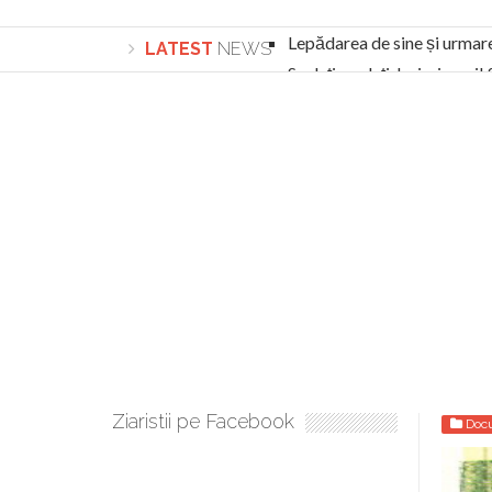
Lepădarea de sine și urmar
LATEST
NEWS
Sculați, sculați, boieri mari
Academia Române revine în cazul pericolele 
Academia Română: 5G poate cauza CANCER. Gu
La Mulți Ani, Eugen Mihăescu!
Pamfil Șeicaru omagiat la Mănăstirea ctitori
Nu vă fie frică! FOTO și VIDEO cu Corneliu Vl
Mariana Nicolesco: Evenimentele Darclée la
Schimbarea la Față: “Acesta e Fiul Meu Mult Iub
Turnătorul DIE Lucian Boia înjură din nou popo
României
Ziaristii pe Facebook
Doc