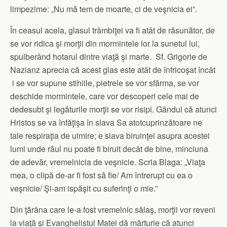
limpezime: „Nu mă tem de moarte, ci de veşnicia ei”.
În ceasul acela, glasul trâmbiţei va fi atât de răsunător, de
se vor ridica şi morţii din mormintele lor la sunetul lui,
spulberând hotarul dintre viaţă şi marte. Sf. Grigorie de
Nazianz aprecia că acest glas este atât de înfricoşat încât
i se vor supune stihiile, pietrele se vor sfărma, se vor
deschide mormintele, care vor descoperi cele mai de
dedesubt şi legăturile morţii se vor risipi. Gândul că atunci
Hristos se va înfăţişa în slava Sa atotcuprinzătoare ne
taie respiraţia de uimire; e slava biruinţei asupra acestei
lumi unde răul nu poate fi biruit decât de bine, minciuna
de adevăr, vremelnicia de veşnicie. Scria Blaga: „Viaţa
mea, o clipă de-ar fi fost să fie/ Am întrerupt cu ea o
veşnicie/ Şi-am ispăşit cu suferinţi o mie.”
Din ţărâna care le-a fost vremelnic sălaş, morţii vor reveni
la viaţă şi Evanghelistul Matei dă mărturie că atunci