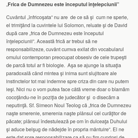
„
Frica de Dumnezeu este începutul înţelepciunii”
Cuvântul „înfricoşata” nu are de ce să şi cum ne sperie,
el trimiţând la cuvintele lui Solomon, reluate şi de David
după care „frica de Dumnezeu este începutul
înţelepciunii”. Această frică ar trebui să ne
responsabilizeze, cuvânt cumva exilat din vocabularul
omului contemporan preocupat obsesiv de cele trupeşti
de parcă totul ar fi biologie. Aşa se ajunge la situaţia
paradoxală când mintea şi inima sunt slujitoare ale
instinctelor tot mai indemne spre criza din care nu putem
ieşi. Nici nu o vom putea face câtă vreme doar o blamăm
cocoţându-ne în poziţia de judecător şi o disecăm a
neputinţă. Sf. Simeon Noul Teolog că „frica de Dumnezeu
naşte smerenie, smerenia naşte plânsul cel curăţitor de
păcate; plânsul îndestulează pe om în dulceaţa Duhului
şi aduce belşug de nădejde în propria mântuire”. El ne
este dat spre responsabilizare ca să nu fim cuprinşi de