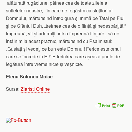
alăturată rugăciune, pâinea cea de toate zilele a
sufletelor noastre, în care ne regăsim ca slujitori ai
Domnului, mărturisind într-o gură şi inimă pe Tatăl pe Fiul
şi pe Sfântul Duh, „treimea cea de o fiinţă şi nedespărţită.”
Împreună, vii şi adormiţi, într-o împreună fiinţare, să ne
întâlnim la acest praznic, mărturisind cu Psalmistul:
„Gustaţi şi vedeţi ce bun este Domnul! Ferice este omul
care se încrede în El!” E fericirea care aşează punte de
legătură între vremelnicie şi veşnicie.
Elena Solunca Moise
Sursa:
Ziaristi Online