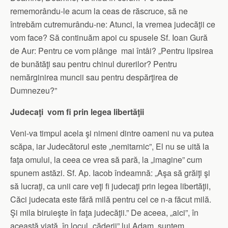
rememorându-le acum la ceas de răscruce, să ne
întrebăm cutremurându-ne: Atunci, la vremea judecăţii ce
vom face? Să continuăm apoi cu spusele Sf. Ioan Gură
de Aur: Pentru ce vom plânge mai întâi? „Pentru lipsirea
de bunătăţi sau pentru chinul durerilor? Pentru
nemărginirea muncii sau pentru despărţirea de
Dumnezeu?”
Judecaţi vom fi prin legea libertăţii
Veni-va timpul acela şi nimeni dintre oameni nu va putea
scăpa, iar Judecătorul este „nemitarnic”, El nu se uită la
faţa omului, la ceea ce vrea să pară, la „imagine” cum
spunem astăzi. Sf. Ap. Iacob îndeamnă: „Aşa să grăiţi şi
să lucraţi, ca unii care veţi fi judecaţi prin legea libertăţii,
Căci judecata este fără milă pentru cel ce n-a făcut milă.
Şi mila biruieşte în faţa judecăţii.” De aceea, „aici”, în
această viaţă, în locul „căderii” lui Adam, suntem