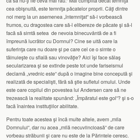
ca să nu-ţi fie ceva mai rău.” Mai cumplită decât temniţa
cea obişnuită, este temniţa păcatelor proprii. Câţi dintre
noi merg la un asemenea „întemniţat” să-i vorbească
frumos, cu dragostea care să-l elibereze de păcate şi să-l
facă să simtă setea de nevoia binecuvântă de a fi
împreună lucrător cu Domnul? Cine se uită oare la
suferinţa care nu doare şi pe care cel ce o simte o
tăinuieşte cu sfială sau vinovăţie? Aici îşi face sălaş
secularizarea şi se extinde peste tot unde fariseismul
declamă „vrednic este” după o imagine bine concepută şi
realizată de specialişti, fără să ştie sufletul omului. Unde
este oare copilul din povestea lui Andersen care să ne
trezească la realitate spunând: „Împăratul este gol”? şi s-o
facă înaintea instituţiilor abilitate.
Pentru toate acestea şi încă multe altele, avem „mila
Domnului”, dar nu acea „milă necuviincioasă” de care
vorbeau străbunii şi care nu este de la Părintele ceresc.