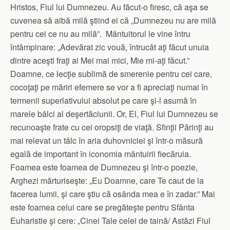
Hristos, Fiul lui Dumnezeu. Au făcut-o firesc, că aşa se
cuvenea să aibă milă ştiind ei că „Dumnezeu nu are milă
pentru cei ce nu au milă”. Mântuitorul le vine întru
întâmpinare: „Adevărat zic vouă, întrucât aţi făcut unuia
dintre aceşti fraţi ai Mei mai mici, Mie mi-aţi făcut.”
Doamne, ce lecţie sublimă de smerenie pentru cei care,
cocoţaţi pe măriri efemere se vor a fi apreciaţi numai în
termenii superlativului absolut pe care şi-l asumă în
marele bâlci al deşertăciunii. Or, El, Fiul lui Dumnezeu se
recunoaşte frate cu cei oropsiţi de viaţă. Sfinţii Părinţi au
mai relevat un tâlc în aria duhovniciei şi într-o măsură
egală de important în iconomia mântuirii fiecăruia.
Foamea este foamea de Dumnezeu şi într-o poezie,
Arghezi mărturiseşte: „Eu Doamne, care Te caut de la
facerea lumii, şi care ştiu că osânda mea e în zadar.” Mai
este foamea celui care se pregăteşte pentru Sfânta
Euharistie şi cere: „Cinei Tale celei de taină/ Astăzi Fiul