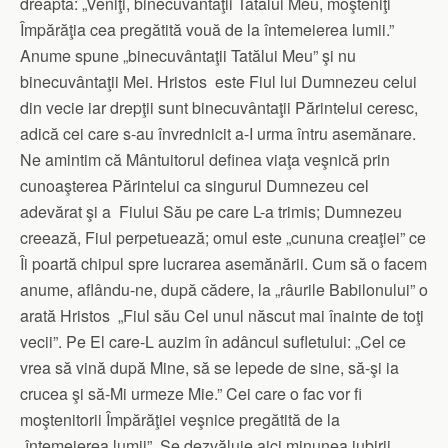
dreapta: „Veniţi, binecuvântaţii Tatălui Meu, moşteniţi
Împărăţia cea pregătită vouă de la întemeierea lumii.”
Anume spune „binecuvântaţii Tatălui Meu” şi nu
binecuvântaţii Mei. Hristos este Fiul lui Dumnezeu celui
din vecie iar drepţii sunt binecuvântaţii Părintelui ceresc,
adică cei care s-au învrednicit a-I urma întru asemănare.
Ne amintim că Mântuitorul definea viaţa veşnică prin
cunoaşterea Părintelui ca singurul Dumnezeu cel
adevărat şi a Fiului Său pe care L-a trimis; Dumnezeu
creează, Fiul perpetuează; omul este „cununa creaţiei” ce
Îi poartă chipul spre lucrarea asemănării. Cum să o facem
anume, aflându-ne, după cădere, la „râurile Babilonului” o
arată Hristos „Fiul său Cel unul născut mai înainte de toţi
vecii”. Pe El care-L auzim în adâncul sufletului: „Cel ce
vrea să vină după Mine, să se lepede de sine, să-şi ia
crucea şi să-Mi urmeze Mie.” Cei care o fac vor fi
moştenitorii Împărăţiei veşnice pregătită de la
„întemeierea lumii”. Se dezvăluie aici minunea iubirii