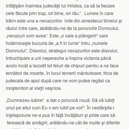
înfăţişăm înaintea judecăţii lui Hristos, ca să ia fiecare
cele făcute prin trup, ori bine, ori rău.” Lumea în care
trăim este una a necazurilor ivite din amestecul binelui şi
răului între care, abătându-ne de la poruncile Domnului,
„necazuri vom avea”. Este „o vale a plângerii” care
hotărniceşte bucuria de „a fi în lume” întru „numele
Domnului”. Diavolul, strategul necazurilor este diavolul,
întruchipare a urii nepereche a împins viclenia până
acolo încât a iscodit tot feluri de chipuri pentru a ne face
temători de moarte, în locul temerii mântuitoare: frica de
judecata de apoi după care ne vom putea regăsi ca
moştenitori ai vieţii veşnice.
„Dumnezeu-Iubire” a dat o poruncă nouă: Să vă iubiţi
unul pe altul cum Eu v-am iubit pe voi!”. În nesfârşita-i
înţelepciune ne-a pus în faţă învăţături şi pilde care să
ferească de amăgiri, arătându-ne cât de multe şi diferite