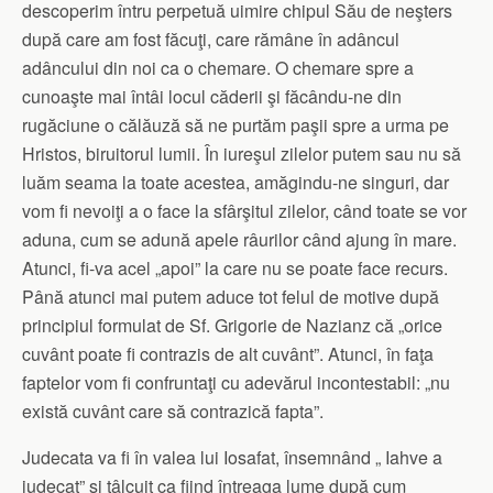
descoperim întru perpetuă uimire chipul Său de neşters
după care am fost făcuţi, care rămâne în adâncul
adâncului din noi ca o chemare. O chemare spre a
cunoaşte mai întâi locul căderii şi făcându-ne din
rugăciune o călăuză să ne purtăm paşii spre a urma pe
Hristos, biruitorul lumii. În iureşul zilelor putem sau nu să
luăm seama la toate acestea, amăgindu-ne singuri, dar
vom fi nevoiţi a o face la sfârşitul zilelor, când toate se vor
aduna, cum se adună apele râurilor când ajung în mare.
Atunci, fi-va acel „apoi” la care nu se poate face recurs.
Până atunci mai putem aduce tot felul de motive după
principiul formulat de Sf. Grigorie de Nazianz că „orice
cuvânt poate fi contrazis de alt cuvânt”. Atunci, în faţa
faptelor vom fi confruntaţi cu adevărul incontestabil: „nu
există cuvânt care să contrazică fapta”.
Judecata va fi în valea lui Iosafat, însemnând „ Iahve a
judecat” şi tâlcuit ca fiind întreaga lume după cum