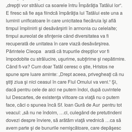
„drepţii vor străluci ca soarele întru Împărăţia Tatălui lor”.
E firesc să fie aşa fiindcă împărăţia lui Tatălui este una a
luminii unificatoare în care unicitatea fiecăruia îşi află
timpul împlinirii şi desăvârşirii în armonia cu celelalte;
timpul aureolat de sfinţenie când diversitatea va fi
recuperată de unitatea în care viază desăvârşirea.
Părintele Cleopa arată că trupurile drepţilor vor fi
împodobite cu strălucire, uşurime, subţirime şi nepătimire.
Când fi-va? Cum doar Tatăl ceresc o ştie, Hristos ne
spune spre luare aminte: „Drept aceea, privegheaţi că nu
ştiţi ziua şi nici ceasul în care Fiul Omului va veni.” Şi,
dacă pentru cele de aici ne putem îndoi, după cuvintele
lui Descartes, de existenţa viitoare ca viaţă nu o putem
face, căci o spunea încă Sf. Ioan Gură de Aur pentru tot
veacul: „să nu ne îndoim, …ci, culegând de pretutindeni
dovezi despre înviere, să arătăm viaţă vrednică …ca să
avem parte şi de bunurile nemişcătoare, care depăşesc