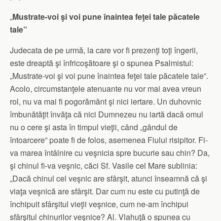
„
Mustrate-voi şi voi pune înaintea feţei tale păcatele
tale”
Judecata de pe urmă, la care vor fi prezenţi toţi îngerii,
este dreaptă şi înfricoşătoare şi o spunea Psalmistul:
„Mustrate-voi şi voi pune înaintea feţei tale păcatele tale”.
Acolo, circumstanţele atenuante nu vor mai avea vreun
rol, nu va mai fi pogorământ şi nici iertare. Un duhovnic
îmbunătăţit învăţa că nici Dumnezeu nu iartă dacă omul
nu o cere şi asta în timpul vieţii, când „gândul de
întoarcere” poate fi de folos, asemenea Fiului risipitor. Fi-
va marea întâlnire cu veşnicia spre bucurie sau chin? Da,
şi chinul fi-va veşnic, căci Sf. Vasile cel Mare sublinia:
„Dacă chinul cel veşnic are sfârşit, atunci înseamnă că şi
viaţa veşnică are sfârşit. Dar cum nu este cu putinţă de
închipuit sfârşitul vieţii veşnice, cum ne-am închipui
sfârşitul chinurilor veşnice? Al. Vlahuţă o spunea cu