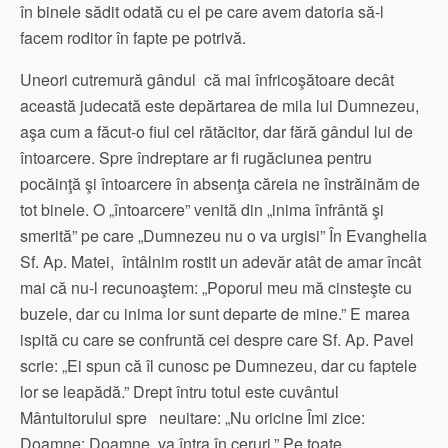
în binele sădit odată cu el pe care avem datoria să-l
facem roditor în fapte pe potrivă.
Uneori cutremură gândul că mai înfricoşătoare decât
această judecată este depărtarea de mila lui Dumnezeu,
aşa cum a făcut-o fiul cel rătăcitor, dar fără gândul lui de
întoarcere. Spre îndreptare ar fi rugăciunea pentru
pocăinţă şi întoarcere în absenţa căreia ne înstrăinăm de
tot binele. O „întoarcere” venită din „inima înfrântă şi
smerită” pe care „Dumnezeu nu o va urgisi” În Evanghelia
Sf. Ap. Matei, întâlnim rostit un adevăr atât de amar încât
mai că nu-l recunoaştem: „Poporul meu mă cinsteşte cu
buzele, dar cu inima lor sunt departe de mine.” E marea
ispită cu care se confruntă cei despre care Sf. Ap. Pavel
scrie: „Ei spun că îl cunosc pe Dumnezeu, dar cu faptele
lor se leapădă.” Drept întru totul este cuvântul
Mântuitorului spre neuitare: „Nu oricine Îmi zice:
Doamne; Doamne, va întra în ceruri.” Pe toate