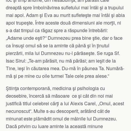
dreaptă spre îmbolnăvirea sufletului mai întâi şi a trupului
mai apoi. Adam şi Eva au murit sufleteşte mai întâi şi abia
apoi trupeşte. Între aceste două dimensiuni ale morţii, ni
s-a dat timpul ca răgaz spre a răspunde întrebării:
„Adame unde eşti?” Dumnezeu prea bine ştie, dar o face
ca însuşi omul să se ia aminte că până şi în ţinutul
pierzării, mila lui Dumnezeu nu-l părăseşte. Se ruga Sf.
Isac Sirul: „Te-am părăsit, nu mă părăsi; am ieşit de la
Tine, ieşi în căutarea mea. Du-mă în păunea Ta. Numără-
mă şi pe mine cu oile turmei Tale cele prea alese.”
Ştiinţa contemporană, medicina şi psihologia cu
deosebire, încercă să măsoare ce şi cât din noi mai
justifică titlul celebrei cărţi a lui Alexis Carel, „Omul, acest
necunoscut”. Multe s-au descoperit, arătând cât de
minunat este plămădit omul de mâinile lui Dumnezeu.
Dacă privim cu luare aminte la această minune