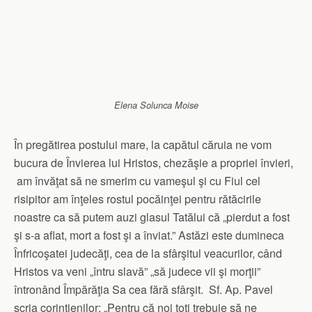
Elena Solunca Moise
În pregătirea postului mare, la capătul căruia ne vom
bucura de Învierea lui Hristos, chezăşie a propriei învieri,
am învăţat să ne smerim cu vameşul şi cu Fiul cel
risipitor am înţeles rostul pocăinţei pentru rătăcirile
noastre ca să putem auzi glasul Tatălui că „pierdut a fost
şi s-a aflat, mort a fost şi a înviat.” Astăzi este dumineca
Înfricoşatei judecăţi, cea de la sfârşitul veacurilor, când
Hristos va veni „întru slavă” „să judece vii şi morţii”
întronând Împărăţia Sa cea fără sfârşit. Sf. Ap. Pavel
scria corintienilor: „Pentru că noi toţi trebuie să ne