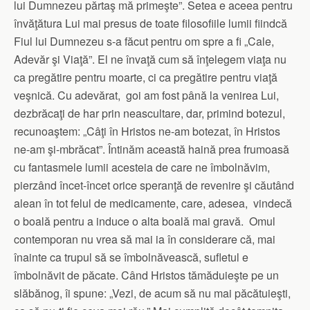
lui Dumnezeu părtaş mă primeşte”. Setea e aceea pentru
învăţătura Lui mai presus de toate filosofiile lumii fiindcă
Fiul lui Dumnezeu s-a făcut pentru om spre a fi „Cale,
Adevăr şi Viaţă”. El ne învaţă cum să înţelegem viaţa nu
ca pregătire pentru moarte, ci ca pregătire pentru viaţă
veşnică. Cu adevărat, goi am fost până la venirea Lui,
dezbrăcaţi de har prin neascultare, dar, primind botezul,
recunoaştem: „Câţi în Hristos ne-am botezat, în Hristos
ne-am şi-mbrăcat”. Întinăm această haină prea frumoasă
cu fantasmele lumii acesteia de care ne îmbolnăvim,
pierzând încet-încet orice speranţă de revenire şi căutând
alean în tot felul de medicamente, care, adesea, vindecă
o boală pentru a induce o alta boală mai gravă. Omul
contemporan nu vrea să mai ia în considerare că, mai
înainte ca trupul să se îmbolnăvească, sufletul e
îmbolnăvit de păcate. Când Hristos tămăduieşte pe un
slăbănog, îi spune: „Vezi, de acum să nu mai păcătuieşti,