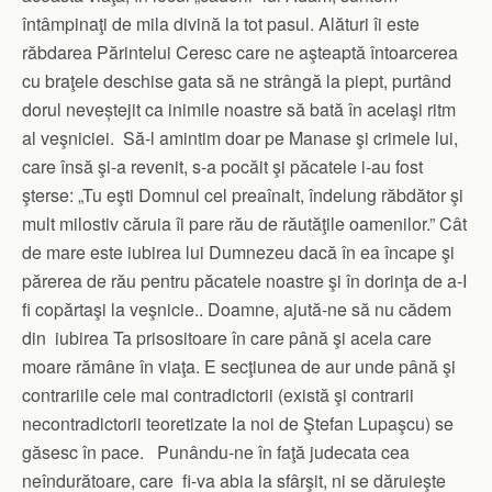
întâmpinaţi de mila divină la tot pasul. Alături îi este
răbdarea Părintelui Ceresc care ne aşteaptă întoarcerea
cu braţele deschise gata să ne strângă la piept, purtând
dorul neveștejit ca inimile noastre să bată în acelaşi ritm
al veşniciei. Să-l amintim doar pe Manase şi crimele lui,
care însă şi-a revenit, s-a pocăit şi păcatele i-au fost
şterse: „Tu eşti Domnul cel preaînalt, îndelung răbdător şi
mult milostiv căruia îi pare rău de răutăţile oamenilor.” Cât
de mare este iubirea lui Dumnezeu dacă în ea încape şi
părerea de rău pentru păcatele noastre şi în dorinţa de a-I
fi copărtaşi la veşnicie.. Doamne, ajută-ne să nu cădem
din iubirea Ta prisositoare în care până şi acela care
moare rămâne în viaţa. E secţiunea de aur unde până şi
contrariile cele mai contradictorii (există şi contrarii
necontradictorii teoretizate la noi de Ştefan Lupaşcu) se
găsesc în pace. Punându-ne în faţă judecata cea
neîndurătoare, care fi-va abia la sfârşit, ni se dăruieşte