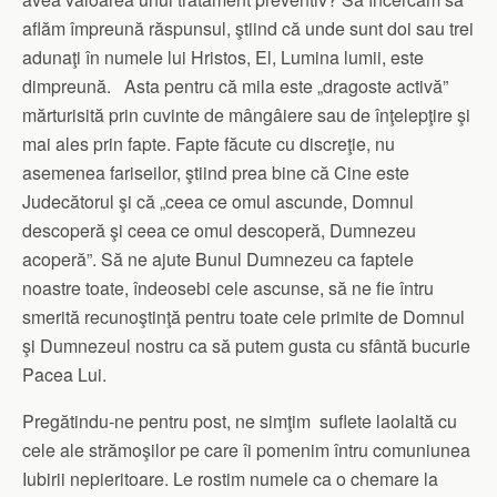
aflăm împreună răspunsul, ştiind că unde sunt doi sau trei
adunaţi în numele lui Hristos, El, Lumina lumii, este
dimpreună. Asta pentru că mila este „dragoste activă”
mărturisită prin cuvinte de mângâiere sau de înţelepţire şi
mai ales prin fapte. Fapte făcute cu discreţie, nu
asemenea fariseilor, ştiind prea bine că Cine este
Judecătorul şi că „ceea ce omul ascunde, Domnul
descoperă şi ceea ce omul descoperă, Dumnezeu
acoperă”. Să ne ajute Bunul Dumnezeu ca faptele
noastre toate, îndeosebi cele ascunse, să ne fie întru
smerită recunoştinţă pentru toate cele primite de Domnul
şi Dumnezeul nostru ca să putem gusta cu sfântă bucurie
Pacea Lui.
Pregătindu-ne pentru post, ne simţim suflete laolaltă cu
cele ale strămoşilor pe care îi pomenim întru comuniunea
Iubirii nepieritoare. Le rostim numele ca o chemare la