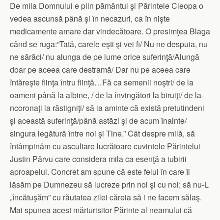
De mila Domnului e plin pământul şi Părintele Cleopa o
vedea ascunsă până şi în necazuri, ca în nişte
medicamente amare dar vindecătoare. O presimţea Blaga
când se ruga:”Tată, carele eşti şi vei fi/ Nu ne despuia, nu
ne sărăci/ nu alunga de pe lume orice suferinţă/Alungă
doar pe aceea care destramă/ Dar nu pe aceea care
întăreşte fiinţa întru fiinţă…Fă ca semenii noştri/ de la
oameni până la albine, / de la învingători la biruiţi/ de la-
ncoronaţi la răstigniţi/ să ia aminte că există pretutindeni
şi această suferinţă/până astăzi şi de acum înainte/
singura legătură între noi şi Tine.” Cât despre milă, să
întâmpinăm cu ascultare lucrătoare cuvintele Părintelui
Justin Pârvu care considera mila ca esenţă a iubirii
aproapelui. Concret am spune că este felul în care îl
lăsăm pe Dumnezeu să lucreze prin noi şi cu noi; să nu-L
„încătuşăm” cu răutatea zilei căreia să i ne facem sălaş.
Mai spunea acest mărturisitor Părinte al neamului că