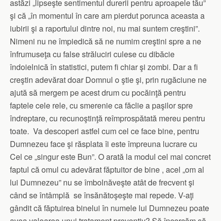
astăzi „lipseşte sentimentul durerii pentru aproapele tău”
şi că „în momentul în care am pierdut porunca aceasta a
iubirii şi a raportului dintre noi, nu mai suntem creştini”.
Nimeni nu ne împiedică să ne numim creştini spre a ne
înfrumuseţa cu false străluciri culese cu dibăcie
îndoielnică în statistici, putem fi chiar şi zombi. Dar a fi
creştin adevărat doar Domnul o ştie şi, prin rugăciune ne
ajută să mergem pe acest drum cu pocăinţă pentru
faptele cele rele, cu smerenie ca făclie a paşilor spre
îndreptare, cu recunoştinţă reîmprospătată mereu pentru
toate. Va descoperi astfel cum cel ce face bine, pentru
Dumnezeu face şi răsplata îi este împreuna lucrare cu
Cel ce „singur este Bun”. O arată la modul cel mai concret
faptul că omul cu adevărat făptuitor de bine , acel „om al
lui Dumnezeu” nu se îmbolnăveşte atât de frecvent şi
când se întâmplă se însănătoşeşte mai repede. V-aţi
gândit că făptuirea binelui în numele lui Dumnezeu poate
avea valoarea unui tratament preventiv? Să încercăm să