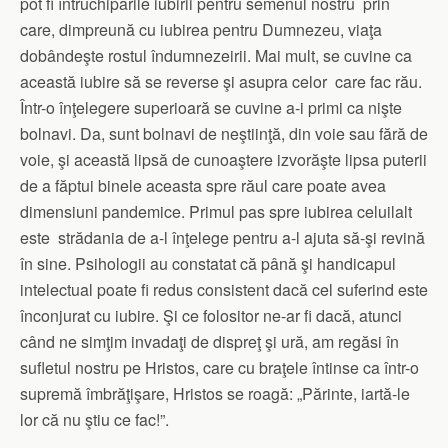
pot fi întruchipările iubirii pentru semenul nostru prin
care, dimpreună cu iubirea pentru Dumnezeu, viaţa
dobândeşte rostul îndumnezeirii. Mai mult, se cuvine ca
această iubire să se reverse şi asupra celor care fac rău.
Într-o înţelegere superioară se cuvine a-i primi ca nişte
bolnavi. Da, sunt bolnavi de neştiinţă, din voie sau fără de
voie, şi această lipsă de cunoaştere izvorăşte lipsa puterii
de a făptui binele aceasta spre răul care poate avea
dimensiuni pandemice. Primul pas spre iubirea celuilalt
este strădania de a-l înţelege pentru a-l ajuta să-şi revină
în sine. Psihologii au constatat că până şi handicapul
intelectual poate fi redus consistent dacă cel suferind este
înconjurat cu iubire. Şi ce folositor ne-ar fi dacă, atunci
când ne simţim invadaţi de dispreţ şi ură, am regăsi în
sufletul nostru pe Hristos, care cu braţele întinse ca într-o
supremă îmbrăţişare, Hristos se roagă: „Părinte, iartă-le
lor că nu ştiu ce fac!”.