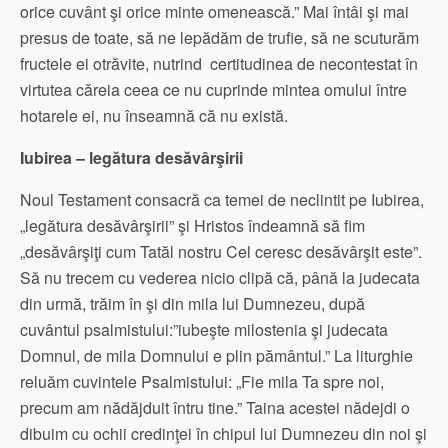
orice cuvânt şi orice minte omenească.” Mai întâi şi mai
presus de toate, să ne lepădăm de trufie, să ne scuturăm
fructele ei otrăvite, nutrind certitudinea de necontestat în
virtutea căreia ceea ce nu cuprinde mintea omului între
hotarele ei, nu înseamnă că nu există.
Iubirea – legătura desăvârşirii
Noul Testament consacră ca temei de neclintit pe Iubirea,
„legătura desăvârşirii” şi Hristos îndeamnă să fim
„desăvârşiţi cum Tatăl nostru Cel ceresc desăvârşit este”.
Să nu trecem cu vederea nicio clipă că, până la judecata
din urmă, trăim în şi din mila lui Dumnezeu, după
cuvântul psalmistului:”iubeşte milostenia şi judecata
Domnul, de mila Domnului e plin pământul.” La liturghie
reluăm cuvintele Psalmistului: „Fie mila Ta spre noi,
precum am nădăjduit întru tine.” Taina acestei nădejdi o
dibuim cu ochii credinţei în chipul lui Dumnezeu din noi şi