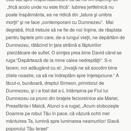
„frică acolo unde nu este frică”. Iubirea jertfelnică nu
poate înspăimânta, ea ne ridică din „latura şi umbra
morţii” şi ne face „contemporani cu Dumnezeu”. Mai
degrabă, frică trebuie să ne fie de noi înşine, de răsplata
pentru faptele prin care, de-a lungul vieţii, ne depărtăm de
Dumnezeu, rătăcind în ţara străină a făptuirilor
pierzătoare de suflet. O simţea prea bine David când se
ruga:”Depărtează de la mine calea nedreptăţii”. S-o
facem, noi adăugând cu el: „învaţă-ne să socotim bine
zilele noastre, ca să ne îndreptăm spre înţelepciune.” A
făcut-o, bunăoară, dreptul Simeon, primitorul de
Dumnezeu, şi i-a fost dat a-L întâmpina pe Fiul lui
Dumnezeu ca prunc din braţele feciorelnice ale Mariei,
Preasfânta-i Maică. Atunci s-a rugat; „Acum slobozeşte
Doamne pe robul Tău în pace, că văzură ochii mei
mântuirea Ta, lumină spre luminarea neamurilor/ Slavă
poporului Tău Israel”