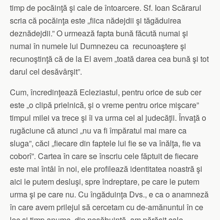
timp de pocăinţă şi cale de întoarcere. Sf. Ioan Scărarul
scria că pocăinţa este „fiica nădejdii şi tăgăduirea
deznădejdii.” O urmează fapta bună făcută numai şi
numai în numele lui Dumnezeu ca recunoaştere şi
recunoştinţă că de la El avem „toată darea cea bună şi tot
darul cel desăvârşit”.
Cum, încredinţează Ecleziastul, pentru orice de sub cer
este „o clipă prielnică, şi o vreme pentru orice mişcare”
timpul milei va trece şi îi va urma cel al judecăţii. Învaţă o
rugăciune că atunci „nu va fi împăratul mai mare ca
sluga”, căci „fiecare din faptele lui fie se va înălţa, fie va
coborî”. Cartea în care se înscriu cele făptuit de fiecare
este mai întâi în noi, ele profilează identitatea noastră şi
aici le putem desluşi, spre îndreptare, pe care le putem
urma şi pe care nu. Cu îngăduinţa Dvs., e ca o anamneză
în care avem prilejul să cercetam cu de-amănuntul în ce
loc şi timp anume, din nesăbuinţă, am părăsit cale