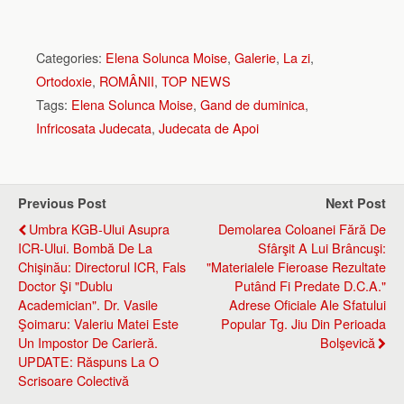
Categories:
Elena Solunca Moise
,
Galerie
,
La zi
,
Ortodoxie
,
ROMÂNII
,
TOP NEWS
Tags:
Elena Solunca Moise
,
Gand de duminica
,
Infricosata Judecata
,
Judecata de Apoi
Previous Post
Next Post
Umbra KGB-Ului Asupra
Demolarea Coloanei Fără De
ICR-Ului. Bombă De La
Sfârşit A Lui Brâncuşi:
Chişinău: Directorul ICR, Fals
"Materialele Fieroase Rezultate
Doctor Şi "dublu
Putând Fi Predate D.C.A."
Academician". Dr. Vasile
Adrese Oficiale Ale Sfatului
Şoimaru: Valeriu Matei Este
Popular Tg. Jiu Din Perioada
Un Impostor De Carieră.
Bolşevică
UPDATE: Răspuns La O
Scrisoare Colectivă