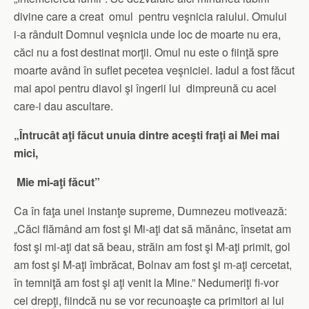
divine care a creat omul pentru veşnicia raiului. Omului
i-a rânduit Domnul veşnicia unde loc de moarte nu era,
căci nu a fost destinat morţii. Omul nu este o fiinţă spre
moarte având în suflet pecetea veşniciei. Iadul a fost făcut
mai apoi pentru diavol şi îngerii lui dimpreună cu acei
care-i dau ascultare.
„Întrucât aţi făcut unuia dintre aceşti fraţi ai Mei mai
mici,
Mie mi-aţi făcut”
Ca în faţa unei instanţe supreme, Dumnezeu motivează:
„Căci flămând am fost şi Mi-aţi dat să mănânc, însetat am
fost şi mi-aţi dat să beau, străin am fost şi M-aţi primit, gol
am fost şi M-aţi îmbrăcat, Bolnav am fost şi m-aţi cercetat,
în temniţă am fost şi aţi venit la Mine.” Nedumeriţi fi-vor
cei drepţi, fiindcă nu se vor recunoaşte ca primitori ai lui