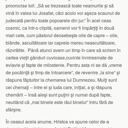
proorocise Ioil: „Să se trezească toate neamurile şi să
vină în valea lui Josafat, căci acolo voi aşeza scaunul de
judecată pentru toate popoarele din jur.” În acel ceas
cosmic, ca într-o clipită, oamenii vor fi împărţiţi în două
mari cete, cum păstorul deosebeşte oile de capre – oile,
blânde, ascultătoare iar caprele mereu neascultătoare,
răzvrătite. Până atunci avem un timp în care să scriem în
cartea vieţii gânduri cuvioase,cuvinte înmiresmate de
evlavie şi fapte de milostenie. Pentru asta ni se dă „vreme
de pocăinţă şi timp de întoarcere”, de revenire „la sine” şi
răspuns făptuitor la chemarea lui Dumnezeu. Mulţi sunt
cei chemaţi – între ei şi Iuda care, iniţial, a şi răspuns
chemării – însă aleşi sunt puţini şi numai după fapte,
neuitând că „mai binele este răul binelui” întru fără de
sfârşire.
În ceasul acela anume, Hristos va spune celor de-a