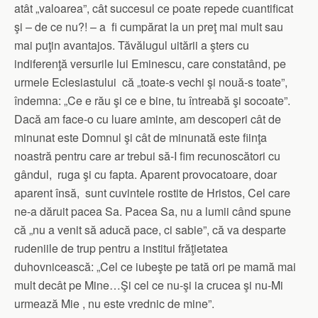
atât „valoarea”, cât succesul ce poate repede cuantificat
şi – de ce nu?! – a fi cumpărat la un preţ mai mult sau
mai puţin avantajos. Tăvălugul uitării a şters cu
indiferenţă versurile lui Eminescu, care constatând, pe
urmele Eclesiastului că „toate-s vechi şi nouă-s toate”,
îndemna: „Ce e rău şi ce e bine, tu întreabă şi socoate”.
Dacă am face-o cu luare aminte, am descoperi cât de
minunat este Domnul şi cât de minunată este fiinţa
noastră pentru care ar trebui să-I fim recunoscători cu
gândul, ruga şi cu fapta. Aparent provocatoare, doar
aparent însă, sunt cuvintele rostite de Hristos, Cel care
ne-a dăruit pacea Sa. Pacea Sa, nu a lumii când spune
că „nu a venit să aducă pace, ci sabie”, că va desparte
rudeniile de trup pentru a institui frăţietatea
duhovnicească: „Cel ce iubeşte pe tată ori pe mamă mai
mult decât pe Mine…Şi cel ce nu-şi ia crucea şi nu-Mi
urmează Mie , nu este vrednic de mine”.