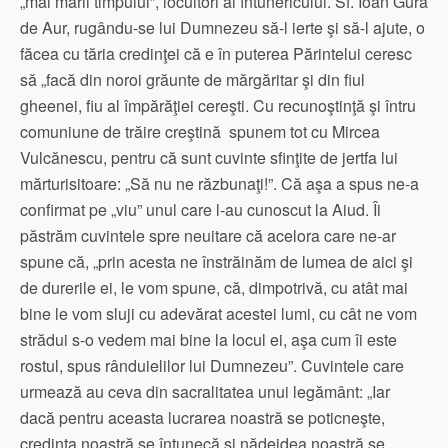
„mai marii timpului”, locuitori ai întunericului. Sf. Ioan Gură
de Aur, rugându-se lui Dumnezeu să-l ierte şi să-l ajute, o
făcea cu tăria credinţei că e în puterea Părintelui ceresc
să „facă din noroi grăunte de mărgăritar şi din fiul
gheenei, fiu al împărăţiei cereşti. Cu recunoştinţă şi întru
comuniune de trăire creştină spunem tot cu Mircea
Vulcănescu, pentru că sunt cuvinte sfinţite de jertfa lui
mărturisitoare: „Să nu ne răzbunaţi!”. Că aşa a spus ne-a
confirmat pe „viu” unul care l-au cunoscut la Aiud. Îi
păstrăm cuvintele spre neuitare că acelora care ne-ar
spune că, „prin acesta ne înstrăinăm de lumea de aici şi
de durerile ei, le vom spune, că, dimpotrivă, cu atât mai
bine le vom sluji cu adevărat acestei lumi, cu cât ne vom
strădui s-o vedem mai bine la locul ei, aşa cum îi este
rostul, spus rânduielilor lui Dumnezeu”. Cuvintele care
urmează au ceva din sacralitatea unui legământ: „Iar
dacă pentru aceasta lucrarea noastră se poticneşte,
credinţa noastră se întunecă şi nădejdea noastră se