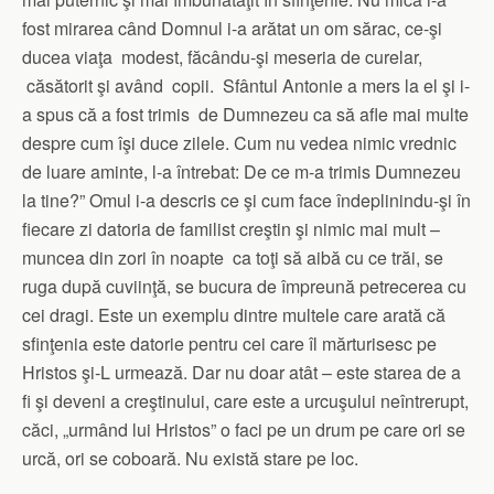
fost mirarea când Domnul i-a arătat un om sărac, ce-şi
ducea viaţa modest, făcându-şi meseria de curelar,
căsătorit şi având copii. Sfântul Antonie a mers la el şi i-
a spus că a fost trimis de Dumnezeu ca să afle mai multe
despre cum îşi duce zilele. Cum nu vedea nimic vrednic
de luare aminte, l-a întrebat: De ce m-a trimis Dumnezeu
la tine?” Omul i-a descris ce şi cum face îndeplinindu-şi în
fiecare zi datoria de familist creştin şi nimic mai mult –
muncea din zori în noapte ca toţi să aibă cu ce trăi, se
ruga după cuviinţă, se bucura de împreună petrecerea cu
cei dragi. Este un exemplu dintre multele care arată că
sfinţenia este datorie pentru cei care îl mărturisesc pe
Hristos şi-L urmează. Dar nu doar atât – este starea de a
fi şi deveni a creştinului, care este a urcuşului neîntrerupt,
căci, „urmând lui Hristos” o faci pe un drum pe care ori se
urcă, ori se coboară. Nu există stare pe loc.