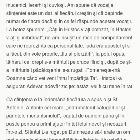
mucenici, ierarhi şi cuvioşi. Am spune că vocaţia
sfinţeniei este un dat al fiecărui creştin şi că depinde
numai de fiacre dacă şi în ce fel răspunde acestei vocaţii.
La botez spunem: „Câţi în Hristos v-aţi botezat, în Hristos
v-aţi şi îmbrăcat”, ne-am însuşit un mod de comportament
care ne reprezintă ca personalitate. Iuda era apostol şi s-
a făcut, din voie proprie, „fiu al pierzării”; la polul opus,
tâlharul cel drept s-a mântuit pe cruce fiind şi, după ce şi-
a mărturisit păcătoşenia, s-a rugat: „Pomeneşte-mă
Doamne când vei veni întru împărăţia Ta”. Hristos l-a
asigurat: Adevăr, adevăr zic ţie: astăzi vei fi cu mine în rai.
Că sfinţenia e la îndemâna fiecăruia a spus-o şi Sf.
Antonie Antonie cel mare, „îndrumătorul călugărilor şi
părintele monahismului”, căutat de oameni până şi în
pustie pentru a primi ajutor în tot felul nevoi şi necazuri.
Într-o zi, Sfântul L-a rugat pe Dumnezeu să-i arate un om
mai puternic şi mai îmbunătăţit în sfinţenie. Nu mică i-a