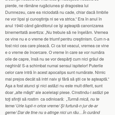
pierde, ne rămâne rugăciunea şi dragostea lui
Dumnezeu, care ea niciodată nu cade, chiar dacă limbile
ne vor lipsi şi cunoştinţa ni se va strica.” Era în anul în
anul 1940 când gânditorul ce îşi aşteaptă canonizarea
binemeritată avertiza: „Nu trebuie să ne înşelăm. Vremea
ce vine nu e o vreme de triumf pentru creştinism. Cum n-a
fost nici cea care pleacă. Ci ca tot veacul, vremea ce vine
e o vreme de încercare. O vreme în care se vor număra
oile de capre, însă nu se vor despărţi cum nici grâul de
neghină! S-a schimbat numai sensul ispitelor! Puterile
celor care intră în acest apocalips sunt numărate. Nimic
mai prejos decât să intri naiv şi fără să ştii ce te aşteaptă.”
Aşa a fost atunci şi nici astăzi nu este mult diferit, sunt
doar „alte măşti” ale aceleiaşi piese. Cinstindu-i astăzi pe
toţi sfinţii să rostim ca odinioară:
„Turmă mică, nu te
teme/ Urle lupii-n orice vreme/ Şi furtună-n jur de-ar
geme/ Dar de tine nu s-atinge nici un rău…În curând