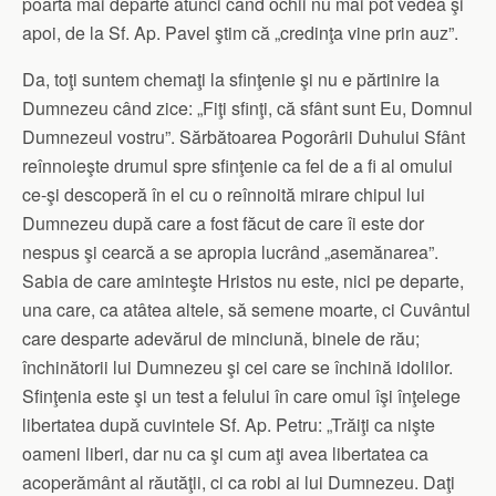
poartă mai departe atunci când ochii nu mai pot vedea şi
apoi, de la Sf. Ap. Pavel ştim că „credinţa vine prin auz”.
Da, toţi suntem chemaţi la sfinţenie şi nu e părtinire la
Dumnezeu când zice: „Fiţi sfinţi, că sfânt sunt Eu, Domnul
Dumnezeul vostru”. Sărbătoarea Pogorârii Duhului Sfânt
reînnoieşte drumul spre sfinţenie ca fel de a fi al omului
ce-şi descoperă în el cu o reînnoită mirare chipul lui
Dumnezeu după care a fost făcut de care îi este dor
nespus şi cearcă a se apropia lucrând „asemănarea”.
Sabia de care aminteşte Hristos nu este, nici pe departe,
una care, ca atâtea altele, să semene moarte, ci Cuvântul
care desparte adevărul de minciună, binele de rău;
închinătorii lui Dumnezeu şi cei care se închină idolilor.
Sfinţenia este şi un test a felului în care omul îşi înţelege
libertatea după cuvintele Sf. Ap. Petru: „Trăiţi ca nişte
oameni liberi, dar nu ca şi cum aţi avea libertatea ca
acoperământ al răutăţii, ci ca robi ai lui Dumnezeu. Daţi