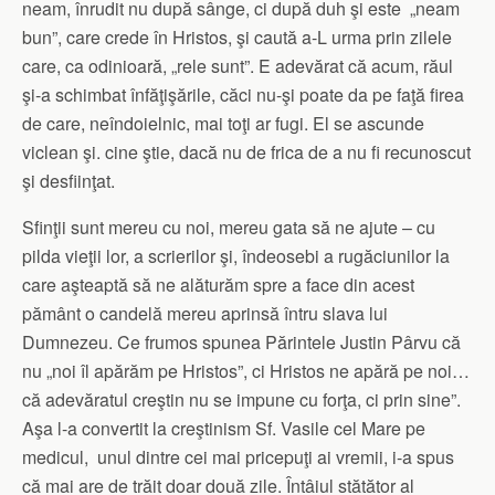
neam, înrudit nu după sânge, ci după duh şi este „neam
bun”, care crede în Hristos, şi caută a-L urma prin zilele
care, ca odinioară, „rele sunt”. E adevărat că acum, răul
şi-a schimbat înfăţişările, căci nu-şi poate da pe faţă firea
de care, neîndoielnic, mai toţi ar fugi. El se ascunde
viclean şi. cine ştie, dacă nu de frica de a nu fi recunoscut
şi desfiinţat.
Sfinţii sunt mereu cu noi, mereu gata să ne ajute – cu
pilda vieţii lor, a scrierilor şi, îndeosebi a rugăciunilor la
care aşteaptă să ne alăturăm spre a face din acest
pământ o candelă mereu aprinsă întru slava lui
Dumnezeu. Ce frumos spunea Părintele Justin Pârvu că
nu „noi îl apărăm pe Hristos”, ci Hristos ne apără pe noi…
că adevăratul creştin nu se impune cu forţa, ci prin sine”.
Aşa l-a convertit la creştinism Sf. Vasile cel Mare pe
medicul, unul dintre cei mai pricepuţi ai vremii, i-a spus
că mai are de trăit doar două zile. Întâiul stătător al