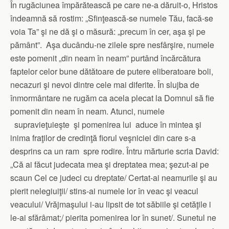
În rugăciunea împărătească pe care ne-a dăruit-o, Hristos
îndeamnă să rostim: „Sfinţească-se numele Tău, facă-se
voia Ta” şi ne dă şi o măsură: „precum în cer, aşa şi pe
pământ”. Aşa ducându-ne zilele spre nesfârşire, numele
este pomenit „din neam în neam” purtând încărcătura
faptelor celor bune dătătoare de putere eliberatoare boli,
necazuri şi nevoi dintre cele mai diferite. În slujba de
înmormântare ne rugăm ca acela plecat la Domnul să fie
pomenit din neam în neam. Atunci, numele
supravieţuieşte şi pomenirea lui aduce în mintea şi
inima fraţilor de credinţă fiorul veşniciei din care s-a
desprins ca un ram spre rodire. Întru mărturie scria David:
„Că ai făcut judecata mea şi dreptatea mea; şezut-ai pe
scaun Cel ce judeci cu dreptate/ Certat-ai neamurile şi au
pierit nelegiuiţii/ stins-ai numele lor în veac şi veacul
veacului/ Vrăjmaşului i-au lipsit de tot săbiile şi cetăţile i
le-ai sfărâmat;/ pierita pomenirea lor în sunet/. Sunetul ne