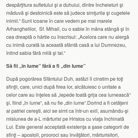
despărţitura sufletului şi a duhului, dintre încheieturi şi
măduvă şi destoinică este să judece simţurile şi cugetele
inimii.” Sunt icoane în care vedem pe mai marele
Arhanghelilor, Sf. Mihail, cu o sabie în mâna stângă şi în
cea dreaptă o hârtie cu înscrisul: „Acelora care nu alergă
cu inimă curată la această sfântă casă a lui Dumnezeu,
întind sabia fără milă şi tai.”
Să fii „în lume” fără a fi „din lume”
După pogorârea Sfântului Duh, astăzi îi cinstim pe toţi
sfinţii, care, unici după firea lor, alcătuiesc o unitate a
celor care au înţeles să „lepede toată grija cea lumească”
şi, fiind „în lume”, să nu fie „din lume”.Dorind a fi cetăţeni
ai patriei cereşti, aici se simt ca într-un exil, asumându-şi
misiunea de a-L mărturisi pe Hristos cu viaţa închinată
Lui. Este general acceptată existenţa a şase categorii de
sfinţi – apostoli, prooroci sau învăţători, mărturisitori,