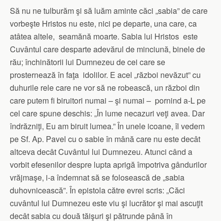
Să nu ne tulburăm şi să luăm aminte căci „sabia” de care
vorbeşte Hristos nu este, nici pe departe, una care, ca
atâtea altele, seamănă moarte. Sabia lui Hristos este
Cuvântul care desparte adevărul de minciună, binele de
rău; închinătorii lui Dumnezeu de cei care se
prosternează în faţa idolilor. E acel „război nevăzut” cu
duhurile rele care ne vor să ne robească, un război din
care putem fi biruitori numai – şi numai – pornind a-L pe
cel care spune deschis: „În lume necazuri veţi avea. Dar
îndrăzniţi, Eu am biruit lumea.” În unele icoane, îl vedem
pe Sf. Ap. Pavel cu o sabie în mână care nu este decât
altceva decât Cuvântul lui Dumnezeu. Atunci când a
vorbit efesenilor despre lupta aprigă împotriva gândurilor
vrăjmaşe, i-a îndemnat să se folosească de „sabia
duhovnicească”. În epistola către evrei scris: „Căci
cuvântul lui Dumnezeu este viu şi lucrător şi mai ascuţit
decât sabia cu două tăişuri şi pătrunde până în