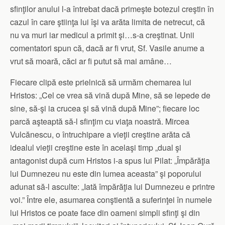
sfinţilor anului l-a întrebat dacă primeşte botezul creştin în
cazul în care ştiinţa lui îşi va arăta limita de netrecut, că
nu va muri iar medicul a primit şi…s-a creştinat. Unii
comentatori spun că, dacă ar fi vrut, Sf. Vasile anume a
vrut să moară, căci ar fi putut să mai amâne…
Fiecare clipă este prielnică să urmăm chemarea lui
Hristos: „Cel ce vrea să vină după Mine, să se lepede de
sine, să-şi ia crucea şi să vină după Mine”; fiecare loc
parcă aşteaptă să-l sfinţim cu viaţa noastră. Mircea
Vulcănescu, o întruchipare a vieţii creştine arăta că
idealul vieţii creştine este în acelaşi timp „dual şi
antagonist după cum Hristos i-a spus lui Pilat: „Împărăţia
lui Dumnezeu nu este din lumea aceasta” şi poporului
adunat să-l asculte: „Iată împărăţia lui Dumnezeu e printre
voi.” Între ele, asumarea conştientă a suferinţei în numele
lui Hristos ce poate face din oameni simpli sfinţi şi din