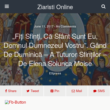
Ziaristi Online
June 11, 2017 • No Comments
„Fiţi Sfinţi, Că Sfânt Sunt Eu,
Domnul Dumnezeul Vostru”. Gând
De Duminică – A Tuturor Sfinţilor –
De Elena Solunca Moise
EXpress
Share
Tweet
Pin
Mail
SMS