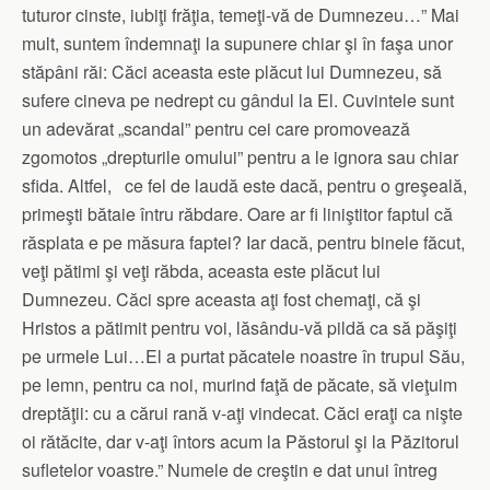
tuturor cinste, iubiţi frăţia, temeţi-vă de Dumnezeu…” Mai
mult, suntem îndemnaţi la supunere chiar şi în faşa unor
stăpâni răi: Căci aceasta este plăcut lui Dumnezeu, să
sufere cineva pe nedrept cu gândul la El. Cuvintele sunt
un adevărat „scandal” pentru cei care promovează
zgomotos „drepturile omului” pentru a le ignora sau chiar
sfida. Altfel, ce fel de laudă este dacă, pentru o greşeală,
primeşti bătaie întru răbdare. Oare ar fi liniştitor faptul că
răsplata e pe măsura faptei? Iar dacă, pentru binele făcut,
veţi pătimi şi veţi răbda, aceasta este plăcut lui
Dumnezeu. Căci spre aceasta aţi fost chemaţi, că şi
Hristos a pătimit pentru voi, lăsându-vă pildă ca să păşiţi
pe urmele Lui…El a purtat păcatele noastre în trupul Său,
pe lemn, pentru ca noi, murind faţă de păcate, să vieţuim
dreptăţii: cu a cărui rană v-aţi vindecat. Căci eraţi ca nişte
oi rătăcite, dar v-aţi întors acum la Păstorul şi la Păzitorul
sufletelor voastre.” Numele de creştin e dat unui întreg