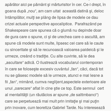
apărător aici pe pământ şi mărturisitor în cer. Ce-i drept, în
goana după „nou”, am cam uitat această datină şi, deloc
întâmplător, mulţi se plâng de lipsa de modele ce dau
crizei actuale perspective apocaliptice. Parafrazând pe
Shakespeare care spunea că o glumă nu depinde doar
de gura care o spune, ci şi de urechea care o ascultă, am
spune că modele sunt multe, lipsesc cei care să le caute
cu sinceritate şi să le recunoască valoarea paideică şi le
urmeze, creând o tradiţie. Cu alte cuvinte, să le dea
„ascultare” adică. O ilustrează vocabularul contemporan
în care se foloseşte excesiv cuvântul „fan”, căci, dacă tot
nu se găsesc modele să le urmeze, atunci e mai lesne a
fii „fan”, mimând, cumva neglijent,aspectele exterioare ale
unui „oarecare” aflat în cine ştie ce top. Este semnul cert
al mentalităţii (un răutăcios ar spune „de saltimbanci”)
care se perpetuează mai mult prin imitaţie şi mai puţin
prin inovare, cum teoretiza Gabriel Tarde. Nu interesează