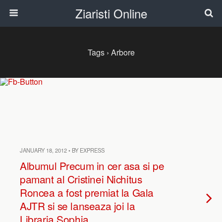
Ziaristi Online
Tags › Arbore
JANUARY 18, 2012 • BY EXPRESS
Albumul Precum in cer asa si pe
pamant al Cristinei Nichitus
Roncea a fost premiat la Gala
AJTR si se lanseaza joi la
Libraria Sophia