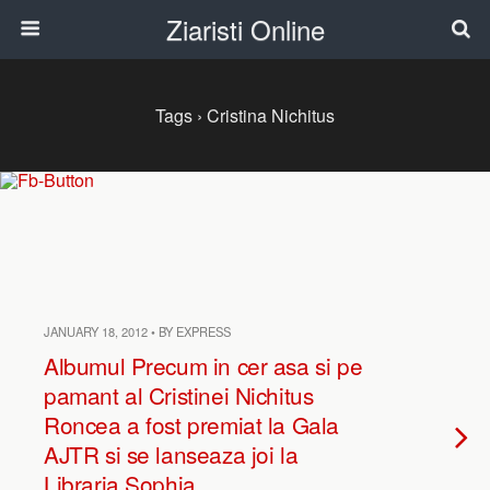
Ziaristi Online
Tags › Cristina Nichitus
JANUARY 18, 2012 • BY EXPRESS
Albumul Precum in cer asa si pe
pamant al Cristinei Nichitus
Roncea a fost premiat la Gala
AJTR si se lanseaza joi la
Libraria Sophia