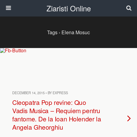
Ziaristi Online
Tags › Elena Mosuc
DECEMBER 14, 2015 • BY EXPRESS
Cleopatra Pop revine: Quo
Vadis Musica – Requiem pentru
fantome. De la Ioan Holender la
Angela Gheorghiu