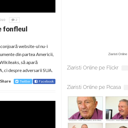
010
2
 fonfleul
 înconjoară website-ul nu-i
cumente din partea Americii,
Ziaristi Online
 Wikileaks, să apară
Ziaristi Online pe Flickr
, ci despre adversarii SUA.
Share
Twitter
Facebook
Ziaristi Online pe Picasa