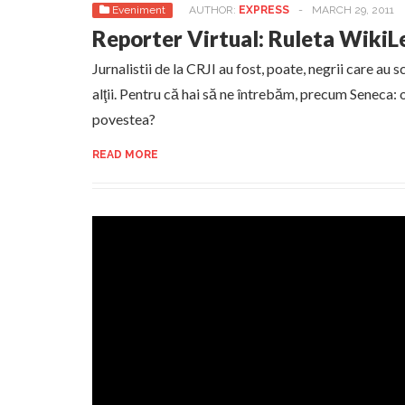
Eveniment
AUTHOR:
EXPRESS
-
MARCH 29, 2011
Reporter Virtual: Ruleta WikiL
Jurnalistii de la CRJI au fost, poate, negrii care au 
alţii. Pentru că hai să ne întrebăm, precum Seneca: 
povestea?
READ MORE