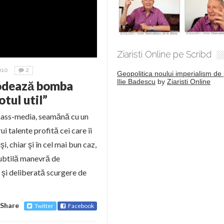
Ziaristi Online pe Scribd
010
2
Geopolitica noului imperialism de 
Ilie Badescu
by
Ziaristi Online
lodează bomba
tul util”
 mass-media, seamănă cu un
ui talente profită cei care îi
, chiar şi în cel mai bun caz,
 subtilă manevră de
ă şi deliberată scurgere de
Share
Twitter
Facebook