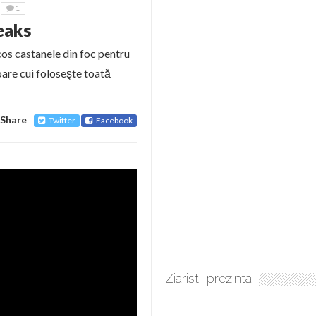
1
eaks
scos castanele din foc pentru
oare cui foloseşte toată
Share
Twitter
Facebook
Ziaristii prezinta