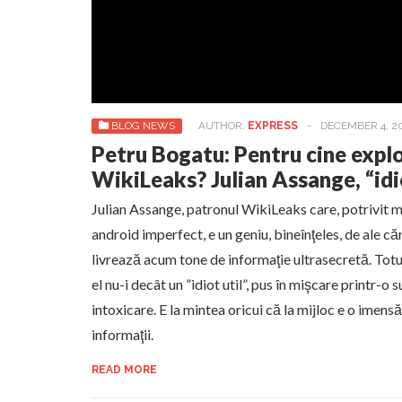
BLOG NEWS
AUTHOR:
EXPRESS
-
DECEMBER 4, 2
Petru Bogatu: Pentru cine exp
WikiLeaks? Julian Assange, “idio
Julian Assange, patronul WikiLeaks care, potrivit
android imperfect, e un geniu, bineînţeles, de ale căr
livrează acum tone de informaţie ultrasecretă. Totuşi
el nu-i decât un ”idiot util”, pus în mişcare printr-o
intoxicare. E la mintea oricui că la mijloc e o imens
informaţii.
READ MORE