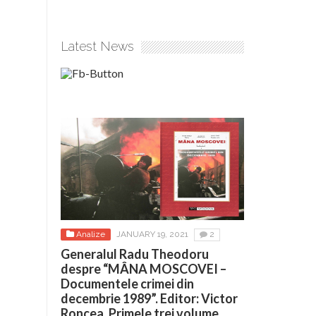
Latest News
Analize
JANUARY 19, 2021
2
Generalul Radu Theodoru
despre “MÂNA MOSCOVEI –
Documentele crimei din
decembrie 1989”. Editor: Victor
Roncea. Primele trei volume