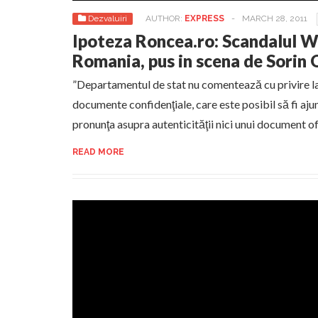
Dezvaluiri
AUTHOR:
EXPRESS
-
MARCH 28, 2011
Ipoteza Roncea.ro: Scandalul W
Romania, pus in scena de Sorin 
”Departamentul de stat nu comentează cu privire la 
documente confidenţiale, care este posibil să fi aju
pronunţa asupra autenticităţii nici unui document of
READ MORE