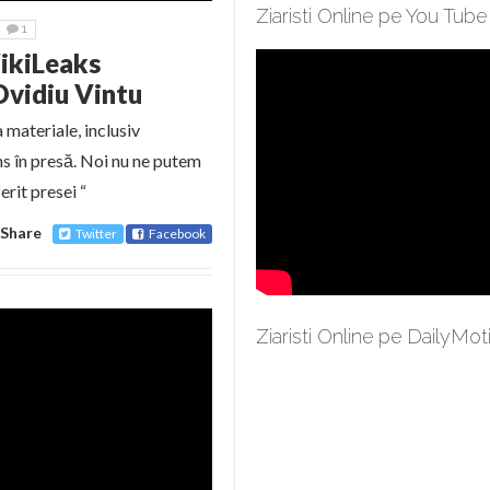
Ziaristi Online pe You Tube
1
ikiLeaks
Ovidiu Vintu
materiale, inclusiv
ns în presă. Noi nu ne putem
erit presei “
Share
Twitter
Facebook
Ziaristi Online pe DailyMot