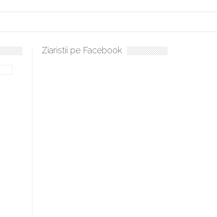
Ziaristii pe Facebook
bilă, periculoase pentru sănătate
 mai ușor de stăpânit”
ristos!”
e la Humanitas militează pentru federalizarea