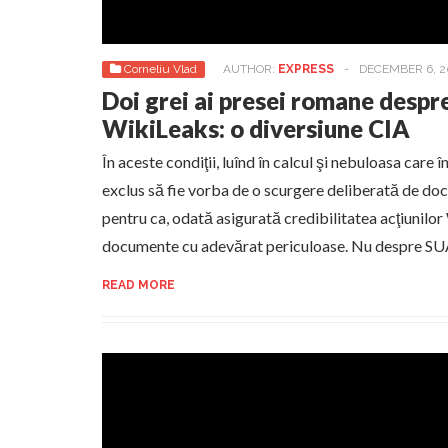
Corneliu Vlad
AUTHOR:
EXPRESS
-
DECEMBER 6, 2
Doi grei ai presei romane despre
WikiLeaks: o diversiune CIA
În aceste condiţii, luînd în calcul şi nebuloasa care
exclus să fie vorba de o scurgere deliberată de do
pentru ca, odată asigurată credibilitatea acţiunilor
documente cu adevărat periculoase. Nu despre SUA
READ MORE