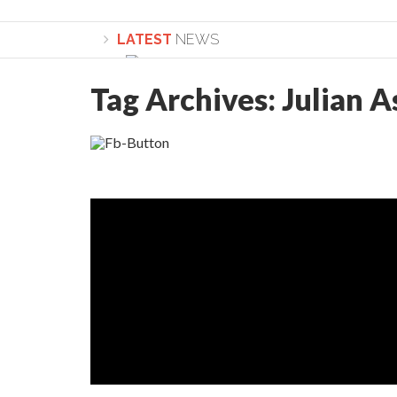
LATEST
NEWS
Tag Archives:
Julian 
Lepădarea de sine și urmarea lui Hristos. Ca
Sculați, sculați, boieri mari! Sara Nukina are 
Academia Române revine în cazul pericolele 
Academia Română: 5G poate cauza CANCER. Gu
La Mulți Ani, Eugen Mihăescu!
Pamfil Șeicaru omagiat la Mănăstirea ctitori
Nu vă fie frică! FOTO și VIDEO cu Corneliu Vl
Mariana Nicolesco: Evenimentele Darclée la
Schimbarea la Față: “Acesta e Fiul Meu Mult Iub
Turnătorul DIE Lucian Boia înjură din nou popo
României