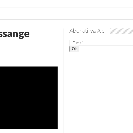
Assange
Abonați-vă Aici!
lea spre desăvârșire. Gând de duminică de Elena Solunca Moise
nevoie de ajutorul nostru!
generate de tehnologia 5G și cere Dezbatere Națională
vernul, dat în judecată pentru HG 5G. Antenele de telefonie mo
tă chiar de către el: Sfânta Ana – Orșova
ad și Cavalerii noilor apocalipse. “O societate înfricoșată e mult
 Televiziunea Naţională – o mare sărbătoare. VIDEO
it – pe El să-l ascultați!” În inimi “să-nflorească, ca rod de har, H
rul român: “românii sunt slavi, nu latini”. Fostul agent ceaușist d